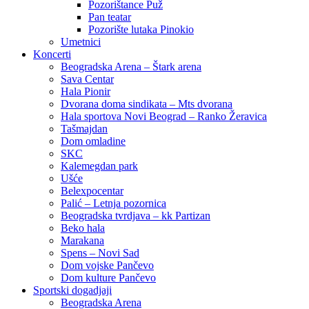
Pozorištance Puž
Pan teatar
Pozorište lutaka Pinokio
Umetnici
Koncerti
Beogradska Arena – Štark arena
Sava Centar
Hala Pionir
Dvorana doma sindikata – Mts dvorana
Hala sportova Novi Beograd – Ranko Žeravica
Tašmajdan
Dom omladine
SKC
Kalemegdan park
Ušće
Belexpocentar
Palić – Letnja pozornica
Beogradska tvrdjava – kk Partizan
Beko hala
Marakana
Spens – Novi Sad
Dom vojske Pančevo
Dom kulture Pančevo
Sportski dogadjaji
Beogradska Arena