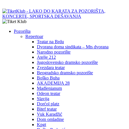
Pozorišta
Repertoar
Teatar na Brdu
Dvorana doma sindikata – Mts dvorana
Narodno pozorište
Atelje 212
Jugoslovensko dramsko pozorište
Zvezdara teatar
Beogradsko dramsko pozorište
Boško Buha
AKADEMIJA 28
Madlenianum
Odeon teatar
Slavija
Dorćol platz
Bitef teatar
Vuk Karadžić
Dom omladine
Kpgt