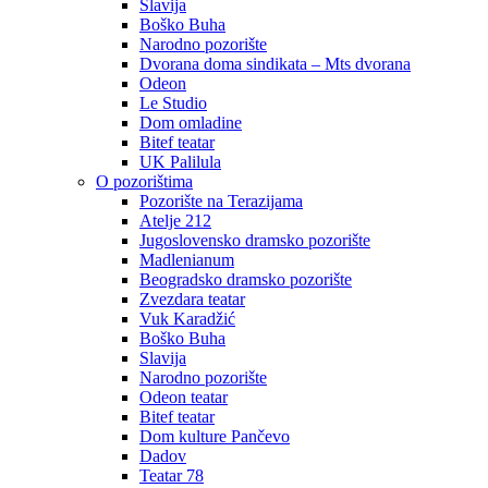
Slavija
Boško Buha
Narodno pozorište
Dvorana doma sindikata – Mts dvorana
Odeon
Le Studio
Dom omladine
Bitef teatar
UK Palilula
O pozorištima
Pozorište na Terazijama
Atelje 212
Jugoslovensko dramsko pozorište
Madlenianum
Beogradsko dramsko pozorište
Zvezdara teatar
Vuk Karadžić
Boško Buha
Slavija
Narodno pozorište
Odeon teatar
Bitef teatar
Dom kulture Pančevo
Dadov
Teatar 78