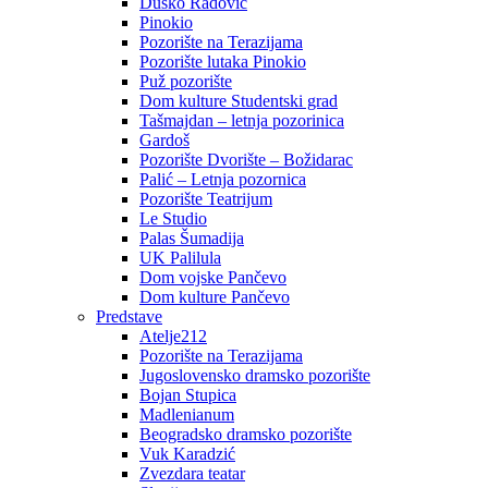
Duško Radović
Pinokio
Pozorište na Terazijama
Pozorište lutaka Pinokio
Puž pozorište
Dom kulture Studentski grad
Tašmajdan – letnja pozorinica
Gardoš
Pozorište Dvorište – Božidarac
Palić – Letnja pozornica
Pozorište Teatrijum
Le Studio
Palas Šumadija
UK Palilula
Dom vojske Pančevo
Dom kulture Pančevo
Predstave
Atelje212
Pozorište na Terazijama
Jugoslovensko dramsko pozorište
Bojan Stupica
Madlenianum
Beogradsko dramsko pozorište
Vuk Karadzić
Zvezdara teatar