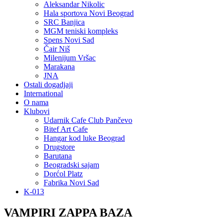
Aleksandar Nikolic
Hala sportova Novi Beograd
SRC Banjica
MGM teniski kompleks
Spens Novi Sad
Čair Niš
Milenijum Vršac
Marakana
JNA
Ostali dogadjaji
International
O nama
Klubovi
Udarnik Cafe Club Pančevo
Bitef Art Cafe
Hangar kod luke Beograd
Drugstore
Barutana
Beogradski sajam
Dorćol Platz
Fabrika Novi Sad
K-013
VAMPIRI ZAPPA BAZA