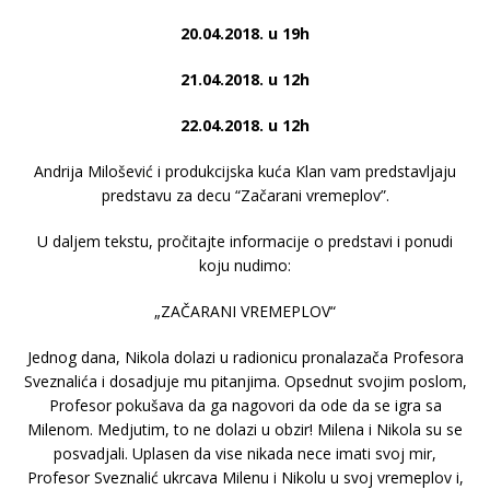
20.04.2018. u 19h
21.04.2018. u 12h
22.04.2018. u 12h
Andrija Milošević i produkcijska kuća Klan vam predstavljaju
predstavu za decu “Začarani vremeplov”.
U daljem tekstu, pročitajte informacije o predstavi i ponudi
koju nudimo:
„ZAČARANI VREMEPLOV“
Jednog dana, Nikola dolazi u radionicu pronalazača Profesora
Sveznalića i dosadjuje mu pitanjima. Opsednut svojim poslom,
Profesor pokušava da ga nagovori da ode da se igra sa
Milenom. Medjutim, to ne dolazi u obzir! Milena i Nikola su se
posvadjali. Uplasen da vise nikada nece imati svoj mir,
Profesor Sveznalić ukrcava Milenu i Nikolu u svoj vremeplov i,