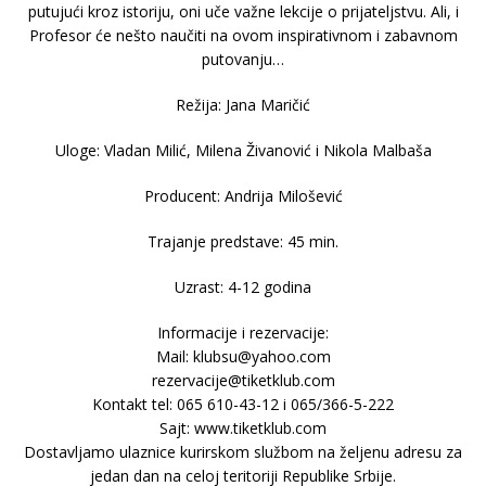
putujući kroz istoriju, oni uče važne lekcije o prijateljstvu. Ali, i
Profesor će nešto naučiti na ovom inspirativnom i zabavnom
putovanju…
Režija: Jana Maričić
Uloge: Vladan Milić, Milena Živanović i Nikola Malbaša
Producent: Andrija Milošević
Trajanje predstave: 45 min.
Uzrast: 4-12 godina
Informacije i rezervacije:
Mail: klubsu@yahoo.com
rezervacije@tiketklub.com
Kontakt tel: 065 610-43-12 i 065/366-5-222
Sajt: www.tiketklub.com
Dostavljamo ulaznice kurirskom službom na željenu adresu za
jedan dan na celoj teritoriji Republike Srbije.