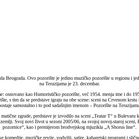
da Beograda. Ovo pozorište je jedino muzičko pozorište u regionu i jedna
na Terazijama je 23. decembar.
ime: osnovano kao Humorističko pozorište, već 1954. menja ime i do 1
šte, s tim da se predstave igraju na obe scene: sceni na Crvenom krs
ostaje samostalno i to pod sadašnjim imenom – Pozorište na Terazijam
matične zgrade, predstave je izvodilo na sceni „Teatar T“ u Bulevaru 
zemlji. Svoj novi život u sezoni 2005/06, na svojoj novoj-staroj sceni,
pozornice“, kao i premijerom brodvejskog mjuzikla „A Shorus line“.
e komedije, muzičke revije, vodvilji, satire, kabaretski programi i sl