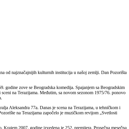
 od najznačajnijih kulturnih institucija u našoj zemlji. Dan Pozorišta
959. godine zove se Beogradska komedija. Spajanjem sa Beogradskim
tu i sceni na Terazijama. Međutim, sa novom sezonom 1975/76. ponovo
a.
kralja Aleksandra 77a. Danas je scena na Terazijama, u tehničkom i
 Pozorište na Terazijama započelo je muzičkom revijom „Svetlosti
ično. Krajem 2007. godine izvedena je 252. premijera. Prosečna mesečna