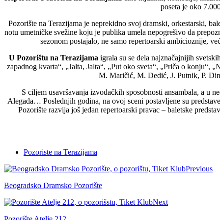
poseta je oko 7.000
Pozorište na Terazijama je neprekidno svoj dramski, orkestarski, b
notu umetničke svežine koju je publika umela nepogrešivo da prepozn
sezonom postajalo, ne samo repertoarski ambicioznije, već
U Pozorištu na Terazijama
igrala su se dela najznačajnijih svets
zapadnog kvarta“, „Jalta, Jalta“, „Put oko sveta“, „Priča o konju“, „
M. Maričić, M. Dedić, J. Putnik, P. Di
S ciljem usavršavanja izvođačkih sposobnosti ansambala, a u ned
Alegada… Poslednjih godina, na ovoj sceni postavljene su predstav
Pozorište razvija još jedan repertoarski pravac – baletske predsta
Pozoriste na Terazijama
Previous
Beogradsko Dramsko Pozorište
Next
Pozorište Atelje 212