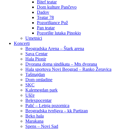
Bitef teatar
Dom kulture Pančevo
Dadov
Teatar 78
Pozorištance Puž
Pan teatar
Pozorište lutaka Pinokio
Umetnici
Koncerti
Beogradska Arena – Štark arena
Sava Centar
Hala Pionir
Dvorana doma sindikata – Mts dvorana
Hala sportova Novi Beograd – Ranko Žeravica
Tašmajdan
Dom omladine
SKC
Kalemegdan park
Ušće
Belexpocentar
Palić – Letnja pozornica
Beogradska tvrdjava – kk Partizan
Beko hala
Marakana
Spens – Novi Sad