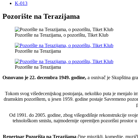
K-013
Pozorište na Terazijama
Pozorište na Terazijama, o pozorištu, Tiket Klub
Pozorište na Terazijama
Pozorište na Terazijama
Osnovano je 22. decembra 1949. godine,
a osnivač je Skupština gra
Tokom svog višedecenijskog postojanja, nekoliko puta je menjalo 
dramskim pozorištem, u jesen 1959. godine postaje Savremeno pozori
p
Od 1991. do 2005. godine, zbog višegodišnje rekonstrukcije svoje 
tehnološkom smislu, najmodernije opremljen pozorišni prostor u 
Repertoar Pozorišta na Terazijama
čine mjuzikli, komedije, muzičk