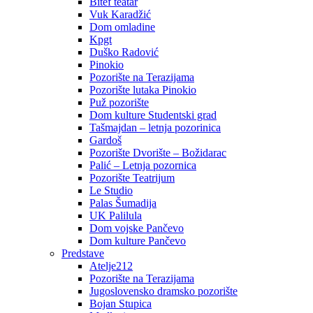
Bitef teatar
Vuk Karadžić
Dom omladine
Kpgt
Duško Radović
Pinokio
Pozorište na Terazijama
Pozorište lutaka Pinokio
Puž pozorište
Dom kulture Studentski grad
Tašmajdan – letnja pozorinica
Gardoš
Pozorište Dvorište – Božidarac
Palić – Letnja pozornica
Pozorište Teatrijum
Le Studio
Palas Šumadija
UK Palilula
Dom vojske Pančevo
Dom kulture Pančevo
Predstave
Atelje212
Pozorište na Terazijama
Jugoslovensko dramsko pozorište
Bojan Stupica