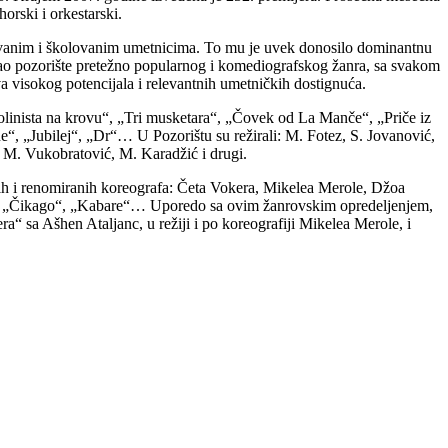
orski i orkestarski.
ntovanim i školovanim umetnicima. To mu je uvek donosilo dominantnu
kao pozorište pretežno popularnog i komediografskog žanra, sa svakom
a visokog potencijala i relevantnih umetničkih dostignuća.
iolinista na krovu“, „Tri musketara“, „Čovek od La Manče“, „Priče iz
ne“, „Jubilej“, „Dr“… U Pozorištu su režirali: M. Fotez, S. Jovanović,
, M. Vukobratović, M. Karadžić i drugi.
atih i renomiranih koreografa: Četa Vokera, Mikelea Merole, Džoa
bo“, „Čikago“, „Kabare“… Uporedo sa ovim žanrovskim opredeljenjem,
ra“ sa Ašhen Ataljanc, u režiji i po koreografiji Mikelea Merole, i