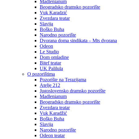
Madlenianum
Beogradsko dramsko pozorište
Vuk Karadzić
Zvezdara teatar
Slavija
Boško Buha
Narodno pozorište
Dvorana doma sindikata – Mts dvorana
Odeon
Le Studio
Dom omladine
Bitef teatar
UK Palilula
O pozorištima
Pozorište na Terazijama
Atelje 212
Jugoslovensko dramsko pozorište
Madlenianum
Beogradsko dramsko pozorište
Zvezdara teatar
Vuk Karadžić
Boško Buha
Slavija
Narodno pozorište
Odeon teatar