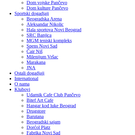
Dom vojske Pančevo
Dom kulture Pančevo
Sportski dogadjaji
Beogradska Arena
Aleksandar Nikolic
Hala sportova Novi Beograd
SRC Banjica
MGM teniski kompleks
Spens Novi Sad
Čair Niš
Milenijum Vršac
Marakana
JNA
Ostali dogadjaji
International
O nama
Klubovi
Udarnik Cafe Club Pančevo
Bitef Art Cafe
Hangar kod luke Beograd
Drugstore
Barutana
Beogradski sajam
Dorćol Platz
Fabrika Novi Sad