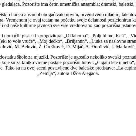
 gledalaca. Pozorište ima četiri umetnička ansambla: dramski, baletski, h
aletski i horski ansambl obogaćivalo novim, prvenstveno mladim, tale
a. Vremenom je ovaj teatar, na početku svoje delatnosti pozicioniran 
 i od naše kulturne javnosti sve više vrednovano kao pozorišna ustanov
kih i domaćih pisaca i kompozitora: „Oklahoma“, „Poljubi me, Kejt“, „V
Neki to vole vruće“, „Moj dečko“, „Briljantin“, „Lutka sa naslovne stra
nulović, M. Belović, Ž. Orešković, D. Mijač, A. Đorđević, J. Marković
ostatku škole za mjuzikl, Pozorište je ugostilo nekoliko svetski pozn
e koje su za kratko vreme postale pozorišni hitovi: „Cigani lete u ne
ve. Tako su na ovoj sceni postavljene dve baletske predstave: „La capine
„Zemlja“, autora Džoa Alegada.