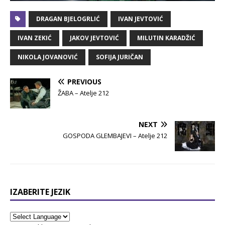
DRAGAN BJELOGRLIĆ
IVAN JEVTOVIĆ
IVAN ZEKIĆ
JAKOV JEVTOVIĆ
MILUTIN KARADŽIĆ
NIKOLA JOVANOVIĆ
SOFIJA JURIČAN
PREVIOUS
ŽABA – Atelje 212
NEXT
GOSPODA GLEMBAJEVI – Atelje 212
IZABERITE JEZIK