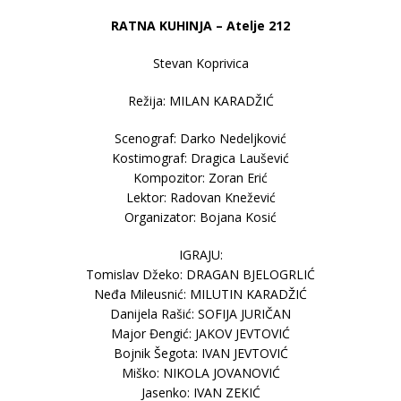
RATNA KUHINJA – Atelje 212
Stevan Koprivica
Režija: MILAN KARADŽIĆ
Scenograf: Darko Nedeljković
Kostimograf: Dragica Laušević
Kompozitor: Zoran Erić
Lektor: Radovan Knežević
Organizator: Bojana Kosić
IGRAJU:
Tomislav Džeko: DRAGAN BJELOGRLIĆ
Neđa Mileusnić: MILUTIN KARADŽIĆ
Danijela Rašić: SOFIJA JURIČAN
Major Đengić: JAKOV JEVTOVIĆ
Bojnik Šegota: IVAN JEVTOVIĆ
Miško: NIKOLA JOVANOVIĆ
Jasenko: IVAN ZEKIĆ