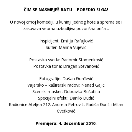
ČIM SE NASMEJEŠ RATU – POBEDIO SI GA!
U novoj crnoj komediji, u kuhinji jednog hotela sprema se i
zakuvava veoma uzbudljiva pozorišna priča…
Inspicijent: Emilija Rafajlović
Sufler: Marina Vujević
Postavka svetla: Radomir Stamenković
Postavka tona: Dragan Stevanović
Fotografije: Dušan Đorđević
Vajarsko – kaširerski radovi: Nenad Gajić
Scenski masker: Dubravka Bušatlija
Specijalni efekti: Danilo Dudić
Radionice Ateljea 212: Andreja Petrović, Radiša Đurić i Milan
Cvetković
Premijera: 4. decembar 2010.