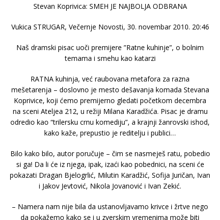
Stevan Koprivica: SMEH JE NAJBOLJA ODBRANA
Vukica STRUGAR, Večernje Novosti, 30. novembar 2010. 20:46
Naš dramski pisac uoči premijere ”Ratne kuhinje”, o bolnim
temama i smehu kao katarzi
RATNA kuhinja, već raubovana metafora za razna
mešetarenja – doslovno je mesto dešavanja komada Stevana
Koprivice, koji ćemo premijerno gledati početkom decembra
na sceni Ateljea 212, u režiji Milana Karadžića. Pisac je dramu
odredio kao “trilersku crnu komediju”, a krajnji žanrovski ishod,
kako kaže, prepustio je reditelju i publici…
Bilo kako bilo, autor poručuje – čim se nasmeješ ratu, pobedio
si ga! Da li će iz njega, ipak, izaći kao pobednici, na sceni će
pokazati Dragan Bjelogrlić, Milutin Karadžić, Sofija Juričan, Ivan
i Jakov Jevtović, Nikola Jovanović i Ivan Zekić.
– Namera nam nije bila da ustanovljavamo krivce i žrtve nego
da pokažemo kako se i u zverskim vremenima može biti