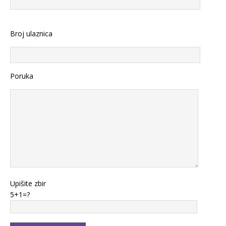
Broj ulaznica
Poruka
Upišite zbir
5+1=?