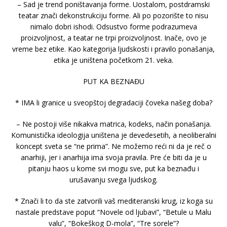
– Sad je trend poništavanja forme. Uostalom, postdramski
teatar znači dekonstrukciju forme. Ali po pozorište to nisu
nimalo dobri ishodi. Odsustvo forme podrazumeva
proizvoljnost, a teatar ne trpi proizvoljnost. Inače, ovo je
vreme bez etike. Kao kategorija ljudskosti i pravilo ponašanja,
etika je uništena početkom 21. veka.
PUT KA BEZNAĐU
* IMA li granice u sveopštoj degradaciji čoveka našeg doba?
– Ne postoji više nikakva matrica, kodeks, način ponašanja.
Komunistička ideologija uništena je devedesetih, a neoliberalni
koncept sveta se “ne prima”. Ne možemo reći ni da je reč o
anarhiji, jer i anarhija ima svoja pravila. Pre će biti da je u
pitanju haos u kome svi mogu sve, put ka beznađu i
urušavanju svega ljudskog.
* Znači li to da ste zatvorili vaš mediteranski krug, iz koga su
nastale predstave poput “Novele od ljubavi”, “Betule u Malu
valu”, “Bokeškog D-mola”, “Tre sorele”?