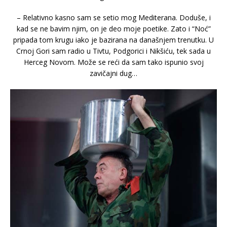
– Relativno kasno sam se setio mog Mediterana. Doduše, i
kad se ne bavim njim, on je deo moje poetike. Zato i “Noć”
pripada tom krugu iako je bazirana na današnjem trenutku. U
Crnoj Gori sam radio u Tivtu, Podgorici i Nikšiću, tek sada u
Herceg Novom. Može se reći da sam tako ispunio svoj
zavičajni dug…