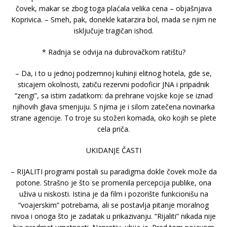
čovek, makar se zbog toga plaćala velika cena – objašnjava
Koprivica. – Smeh, pak, donekle katarzira bol, mada se njim ne
isključuje tragičan ishod.
* Radnja se odvija na dubrovačkom ratištu?
– Da, i to u jednoj podzemnoj kuhinji elitnog hotela, gde se,
sticajem okolnosti, zatiču rezervni podoficir JNA i pripadnik
“zengi”, sa istim zadatkom: da prehrane vojske koje se iznad
njihovih glava smenjuju. S njima je i silom zatečena novinarka
strane agencije. To troje su stožeri komada, oko kojih se plete
cela priča.
UKIDANJE ČASTI
– RIJALITI programi postali su paradigma dokle čovek može da
potone. Strašno je što se promenila percepcija publike, ona
uživa u niskosti. Istina je da film i pozorište funkcionišu na
“voajerskim” potrebama, ali se postavlja pitanje moralnog
nivoa i onoga što je zadatak u prikazivanju. “Rijaliti” nikada nije