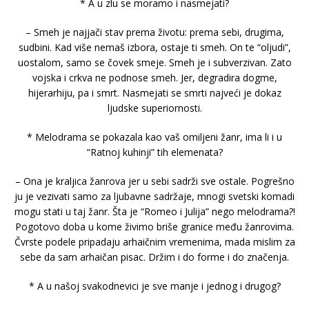
* A u zlu se moramo i nasmejati?
– Smeh je najjači stav prema životu: prema sebi, drugima,
sudbini. Kad više nemaš izbora, ostaje ti smeh. On te “oljudi”,
uostalom, samo se čovek smeje. Smeh je i subverzivan. Zato
vojska i crkva ne podnose smeh. Jer, degradira dogme,
hijerarhiju, pa i smrt. Nasmejati se smrti najveći je dokaz
ljudske superiornosti.
* Melodrama se pokazala kao vaš omiljeni žanr, ima li i u
“Ratnoj kuhinji” tih elemenata?
– Ona je kraljica žanrova jer u sebi sadrži sve ostale. Pogrešno
ju je vezivati samo za ljubavne sadržaje, mnogi svetski komadi
mogu stati u taj žanr. Šta je “Romeo i Julija” nego melodrama?!
Pogotovo doba u kome živimo briše granice među žanrovima.
Čvrste podele pripadaju arhaičnim vremenima, mada mislim za
sebe da sam arhaičan pisac. Držim i do forme i do značenja.
* A u našoj svakodnevici je sve manje i jednog i drugog?