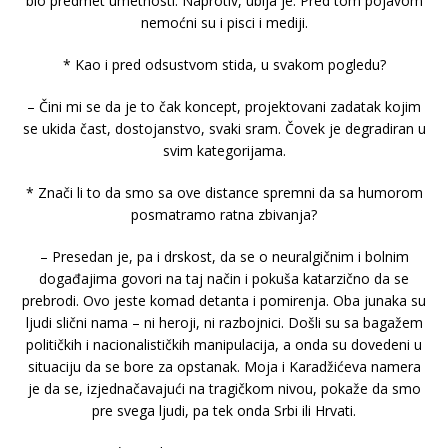
bio predmet umetnosti. Naprotiv, ubija je. Pred tom pojavom
nemoćni su i pisci i mediji.
* Kao i pred odsustvom stida, u svakom pogledu?
– Čini mi se da je to čak koncept, projektovani zadatak kojim
se ukida čast, dostojanstvo, svaki sram. Čovek je degradiran u
svim kategorijama.
* Znači li to da smo sa ove distance spremni da sa humorom
posmatramo ratna zbivanja?
– Presedan je, pa i drskost, da se o neuralgičnim i bolnim
događajima govori na taj način i pokuša katarzično da se
prebrodi. Ovo jeste komad detanta i pomirenja. Oba junaka su
ljudi slični nama – ni heroji, ni razbojnici. Došli su sa bagažem
političkih i nacionalističkih manipulacija, a onda su dovedeni u
situaciju da se bore za opstanak. Moja i Karadžićeva namera
je da se, izjednačavajući na tragičkom nivou, pokaže da smo
pre svega ljudi, pa tek onda Srbi ili Hrvati.