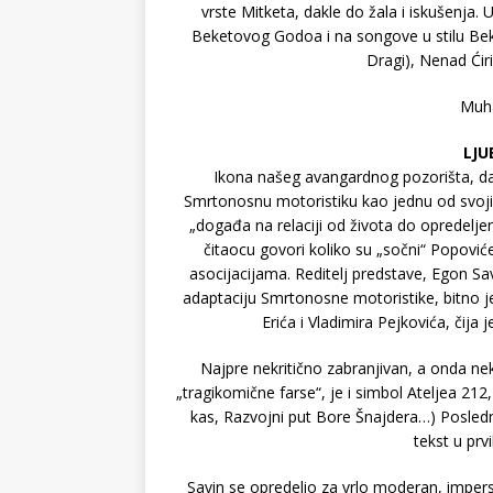
vrste Mitketa, dakle do žala i iskušenja.
Beketovog Godoa i na songove u stilu Bek
Dragi), Nenad Ćiri
Muha
LJU
Ikona našeg avangardnog pozorišta, da
Smrtonosnu motoristiku kao jednu od svojih
„događa na relaciji od života do opredeljen
čitaocu govori koliko su „sočni“ Popoviće
asocijacijama. Reditelj predstave, Egon 
adaptaciju Smrtonosne motoristike, bitno j
Erića i Vladimira Pejkovića, čija
Najpre nekritično zabranjivan, a onda nek
„tragikomične farse“, je i simbol Ateljea 21
kas, Razvojni put Bore Šnajdera…) Poslednj
tekst u prv
Savin se opredelio za vrlo moderan, imper