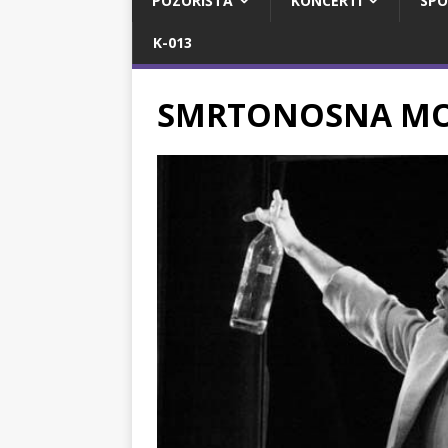
POZORIŠTA
KONCERTI
SPO
K-013
SMRTONOSNA MOTO