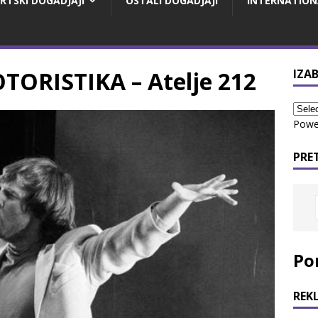
RTSKI DOGADJAJI
OSTALI DOGADJAJI
INTERNATION
RISTIKA – Atelje 212
IZAB
Powe
PRE
Po
REK