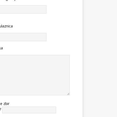
ulaznica
ka
te zbir
?