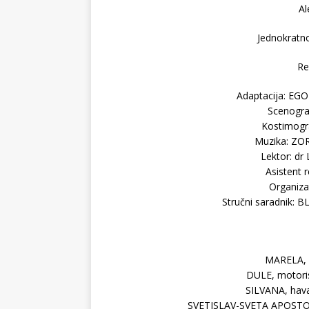
Al
Jednokratno
Re
Adaptacija: EG
Scenogr
Kostimogr
Muzika: ZO
Lektor: d
Asistent 
Organiz
Stručni saradnik:
MARELA, 
DULE, motori
SILVANA, hav
SVETISLAV-SVETA APOSTO