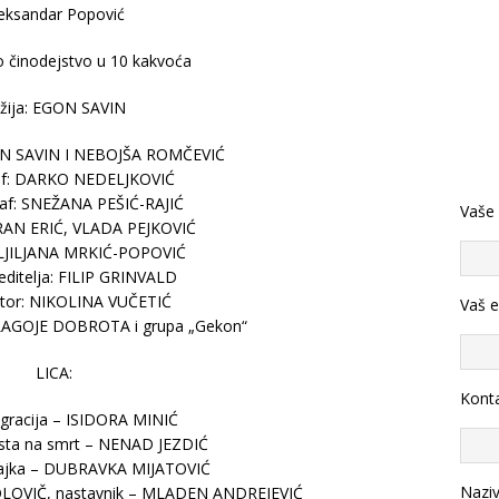
eksandar Popović
 činodejstvo u 10 kakvoća
žija: EGON SAVIN
ON SAVIN I NEBOJŠA ROMČEVIĆ
af: DARKO NEDELJKOVIĆ
af: SNEŽANA PEŠIĆ-RAJIĆ
Vaše
RAN ERIĆ, VLADA PEJKOVIĆ
r LJILJANA MRKIĆ-POPOVIĆ
reditelja: FILIP GRINVALD
ator: NIKOLINA VUČETIĆ
Vaš e
 BLAGOJE DOBROTA i grupa „Gekon“
LICA:
Konta
gracija – ISIDORA MINIĆ
sta na smrt – NENAD JEZDIĆ
ajka – DUBRAVKA MIJATOVIĆ
Nazi
LOVIČ, nastavnik – MLADEN ANDREJEVIĆ