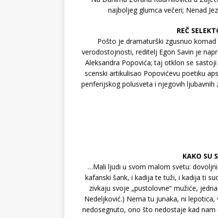
najboljeg glumca večeri; Nenad Jez
REČ SELEKTO
Pošto je dramaturški zgusnuo komad Sm
verodostojnosti, reditelj Egon Savin je napr
Aleksandra Popovića; taj otklon se sastoji 
scenski artikulisao Popovićevu poetiku aps
periferijskog polusveta i njegovih ljubavni
KAKO SU S
…Mali ljudi u svom malom svetu: dovoljni s
kafanski šank, i kadija te tuži, i kadija ti 
zivkaju svoje „pustolovne“ mužiće, jedna c
Nedeljković.) Nema tu junaka, ni lepotica, 
nedosegnuto, ono što nedostaje kad nam us