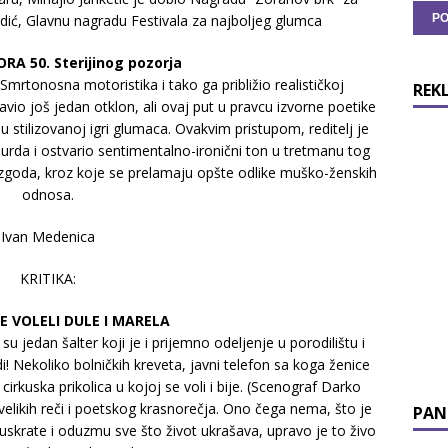
dić, Glavnu nagradu Festivala za najboljeg glumca
RA 50. Sterijinog pozorja
rtonosna motoristika i tako ga približio realističkoj
REK
avio još jedan otklon, ali ovaj put u pravcu izvorne poetike
u stilizovanoj igri glumaca. Ovakvim pristupom, reditelj je
urda i ostvario sentimentalno-ironični ton u tretmanu tog
h zgoda, kroz koje se prelamaju opšte odlike muško-ženskih
odnosa.
Ivan Medenica
KRITIKA:
E VOLELI DULE I MARELA
u jedan šalter koji je i prijemno odeljenje u porodilištu i
sudi! Nekoliko bolničkih kreveta, javni telefon sa koga ženice
irkuska prikolica u kojoj se voli i bije. (Scenograf Darko
velikih reči i poetskog krasnorečja. Ono čega nema, što je
PAN
krate i oduzmu sve što život ukrašava, upravo je to živo