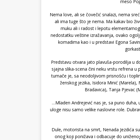
meso Pop
Nema love, ali se čovečić snalazi, nema sreće
ali ima tuge što je nema. Ma kakav bio živo
muku ali i radost i lepotu elementarnog
nedostatku veštine izražavanja, ovako ogoljen
komadima kao i u predstavi Egona Savina
gorkas
Predstavu otvara jato plavuša-porodilja u
sjajna slika-scena čini neku vrstu refrena u
tumače je, sa neodoljivom prisnošću i toplin
ženskog jezika, Isidora Minić (Marela), 
Bradavica), Tanja Pjevac (M
…Mladen Andrejević nas je, sa puno duha, uve
uloge nisu samo velike naslovne role. Dubrav
Dule, motorista na smrt, Nenada Jezdića suv
onog koji ponižava i odbacuje do unižen