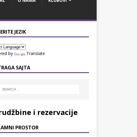
AL
O NAMA
KLUBOVI
ERITE JEZIK
red by
Translate
TRAGA SAJTA
rudžbine i rezervacije
LAMNI PROSTOR