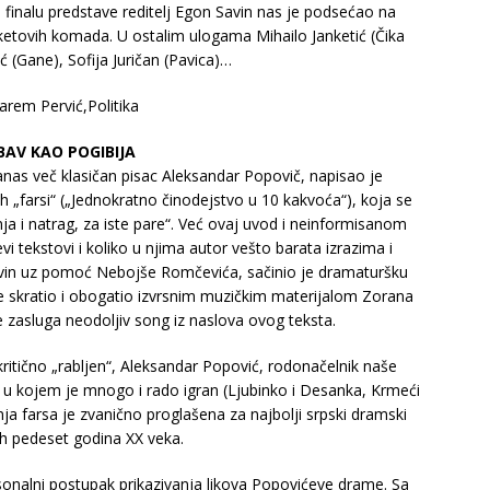
 U finalu predstave reditelj Egon Savin nas je podsećao na
etovih komada. U ostalim ulogama Mihailo Janketić (Čika
ć (Gane), Sofija Juričan (Pavica)…
rem Pervić,Politika
BAV KAO POGIBIJA
nas več klasičan pisac Aleksandar Popovič, napisao je
 „farsi“ („Jednokratno činodejstvo u 10 kakvoća“), koja se
ja i natrag, za iste pare“. Već ovaj uvod i neinformisanom
vi tekstovi i koliko u njima autor vešto barata izrazima i
Savin uz pomoć Nebojše Romčevića, sačinio je dramaturšku
e skratio i obogatio izvrsnim muzičkim materijalom Zorana
 je zasluga neodoljiv song iz naslova ovog teksta.
ritično „rabljen“, Aleksandar Popović, rodonačelnik naše
2, u kojem je mnogo i rado igran (Ljubinko i Desanka, Krmeći
a farsa je zvanično proglašena za najbolji srpski dramski
ih pedeset godina XX veka.
sonalni postupak prikazivanja likova Popovićeve drame. Sa