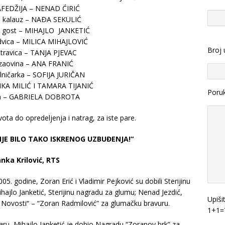
FEDŽIJA – NENAD ĆIRIĆ
, kalauz – NAÐA SEKULIĆ
 gost – MIHAJLO JANKETIĆ
dvica – MILICA MIHAJLOVIĆ
Broj 
travica – TANJA PJEVAC
zaovina – ANA FRANIĆ
lničarka – SOFIJA JURIČAN
ANKA MILIĆ I TAMARA TIJANIĆ
Poru
nja – GABRIELA DOBROTA
vota do opredeljenja i natrag, za iste pare.
IJE BILO TAKO ISKRENOG UZBUĐENJA!“
nka Krilović, RTS
 godine, Zoran Erić i Vladimir Pejković su dobili Sterijinu
ajlo Janketić, Sterijinu nagradu za glumu; Nenad Jezdić,
Upiši
Novosti“ – “Zoran Radmilović” za glumačku bravuru.
1+1=
u, Mihajlo Janketić je dobio Nagradu “Zoranov brk” za