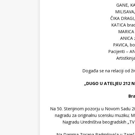
GANE, KA
MILISAVA
ČIKA DRAGI,
KATICA bra
MARICA 
ANICA 
PAVICA, bo
Pacijenti – 
Artistki
Događa se na relaciji od ži
„DUGO U ATELJEU 212 N
Bra
Na 50. Sterijinom pozorju u Novom Sadu 2005.
nagradu za originalnu scensku muziku; Mih
Nagradu Uredništva beogradskih „TV 
Na Danima Zorana Radmilovića u Zaječar