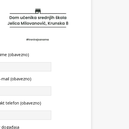
 ime (obavezno)
-mail (obavezno)
kt telefon (obavezno)
v događaja