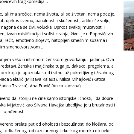
ovićevih tragikomedija…
, ali ima srećice, nema života, ali se životari, nema poezije,
t, uprkos svemu, banalnosti i skučenosti, artikuliše volju,
 nagona da se živi, volucka. Uprkos svakoj mucavosti i
, izvan mistifikacija i sofisticiranja, život je u Popovićevim
, rečit, emotivno slojevit, natopljen smešnim suzama i
tim smehotvorstvom…
 donjem vešu u intimnom ženskom govorkanju i jadanju. Ova
 predstavi. Ženska i majčinska tuga je, dakako, pregolema, a
om koja je upoznala stud i sitnu laž pokretljivog i živahnog
Nada Sekulić (Milisava Kalauz), Milica Mihajlović (Katica
arica Travica), Ana Franić (Anica zaovina).
rio da istoriju ne čine samo istorijske ličnosti, i da dobre
ka Mijatović kao Silvana Havajka ubedljiva je u brutalnosti i
ojađenosti.
ereno prelazi put od oholosti i bezdušnosti do klošara, od
og i odbačenog, od razularenog cirkuskog momka do neke