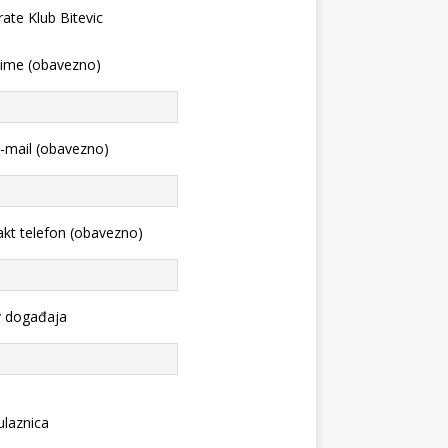
 ime (obavezno)
-mail (obavezno)
kt telefon (obavezno)
v događaja
ulaznica