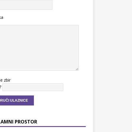
ka
te zbir
?
LAMNI PROSTOR