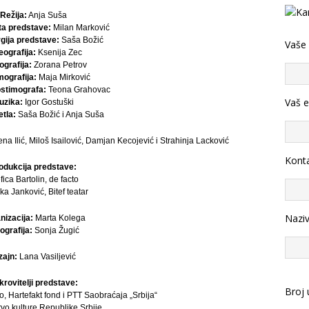
Režija:
Anja Suša
ta predstave:
Milan Marković
gija predstave:
Saša Božić
Vaše
eografija:
Ksenija Zec
ografija:
Zorana Petrov
mografija:
Maja Mirković
ostimografa:
Teona Grahovac
Vaš e
uzika:
Igor Gostuški
etla:
Saša Božić i Anja Suša
 Ilić, Miloš Isailović, Damjan Kecojević i Strahinja Lacković
Konta
odukcija predstave:
fica Bartolin, de facto
ka Janković, Bitef teatar
Nazi
nizacija:
Marta Kolega
ografija:
Sonja Žugić
zajn:
Lana Vasiljević
krovitelji predstave:
Broj 
, Hartefakt fond i PTT Saobraćaja „Srbija“
tvo kulture Republike Srbije