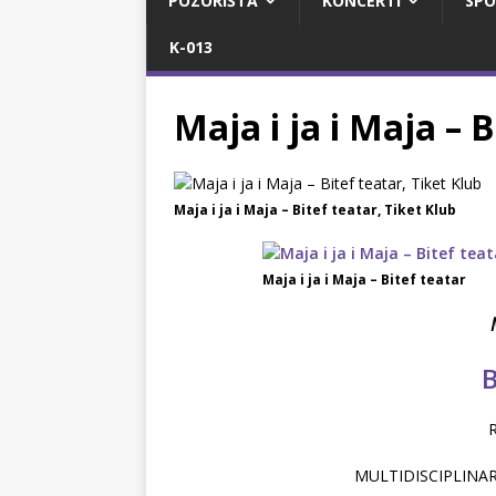
POZORIŠTA
KONCERTI
SPO
K-013
Maja i ja i Maja – B
Maja i ja i Maja – Bitef teatar, Tiket Klub
Maja i ja i Maja – Bitef teatar
Bi
R
MULTIDISCIPLINAR