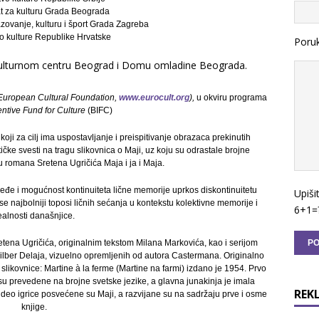
at za kulturu Grada Beograda
zovanje, kulturu i šport Grada Zagreba
vo kulture Republike Hrvatske
Poru
ulturnom centru Beograd i Domu omladine Beograda.
European Cultural Foundation,
www.eurocult.org
),
u okviru programa
ntive Fund for Culture
(BIFC)
 koji za cilj ima uspostavljanje i preispitivanje obrazaca prekinutih
tičke svesti na tragu slikovnica o Maji, uz koju su odrastale brojne
u romana Sretena Ugričića Maja i ja i Maja.
leđe i mogućnost kontinuiteta lične memorije uprkos diskontinuitetu
Upiši
se najbolniji toposi ličnih sećanja u kontekstu kolektivne memorije i
6+1=
ealnosti današnjice.
tena Ugričića, originalnim tekstom Milana Markovića, kao i serijom
 Žilber Delaja, vizuelno opremljenih od autora Castermana. Originalno
 slikovnice: Martine à la ferme (Martine na farmi) izdano je 1954. Prvo
su prevedene na brojne svetske jezike, a glavna junakinja je imala
REK
ideo igrice posvećene su Maji, a razvijane su na sadržaju prve i osme
knjige.