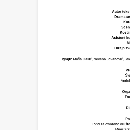
Autor teks
Dramatur
Kor
Scen
Kosti
Asistent k
M
Dizajn sv
Igraju:
Maša Dakić, Nevena Jovanović, Jelena
Pr
Šte
Anđel
Orga
Fot
Di
Po
Fond za otvoreno društvo
Ministars