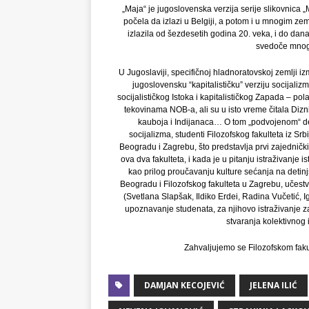
„Maja“ je jugoslovenska verzija serije slikovnica 
počela da izlazi u Belgiji, a potom i u mnogim zeml
izlazila od šezdesetih godina 20. veka, i do dan
svedoče mnogob
U Jugoslaviji, specifičnoj hladnoratovskoj zemlji i
jugoslovensku “kapitalističku” verziju socijali
socijalističkog Istoka i kapitalističkog Zapada – p
tekovinama NOB-a, ali su u isto vreme čitala Dizni
kauboja i Indijanaca… O tom „podvojenom“ det
socijalizma, studenti Filozofskog fakulteta iz Sr
Beogradu i Zagrebu, što predstavlja prvi zajednički
ova dva fakulteta, i kada je u pitanju istraživanje
kao prilog proučavanju kulture sećanja na detinj
Beogradu i Filozofskog fakulteta u Zagrebu, učestvov
(Svetlana Slapšak, Ildiko Erdei, Radina Vučetić, I
upoznavanje studenata, za njihovo istraživanje za
stvaranja kolektivnog 
Zahvaljujemo se Filozofskom faku
DAMJAN KECOJEVIĆ
JELENA ILIĆ