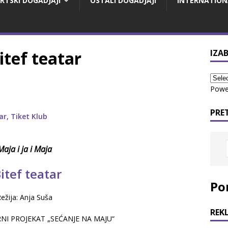
RTSKI DOGADJAJI
OSTALI DOGADJAJI
INTERNATION
itef teatar
IZAB
Powe
PRE
Maja i ja i Maja
tef teatar
Po
ežija: Anja Suša
REK
NI PROJEKAT „SEĆANJE NA MAJU“