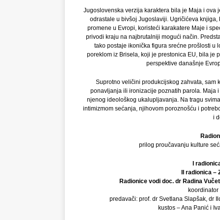
Jugoslovenska verzija karaktera bila je Maja i ova j
odrastale u bivšoj Jugoslaviji. Ugričićeva knjiga,
promene u Evropi, koristeći karakatere Maje i spec
privodi kraju na najbrutalniji mogući način. Predst
tako postaje ikonička figura srećne prošlosti u 
poreklom iz Brisela, koji je prestonica EU, bila je
perspektive današnje Evrop
Suprotno veličini produkcijskog zahvata, sam k
ponavljanja ili ironizacije poznatih parola. Maja i 
njenog ideološkog ukalupljavanja. Na tragu svima 
intimizmom sećanja, njihovom poroznošću i potrebo
i 
Radio
prilog proučavanju kulture se
I radionic
II radionica –
Radionice vodi doc. dr Radina Vučetić
koordinator
predavači: prof. dr Svetlana Slapšak, dr I
kustos – Ana Panić i Iv