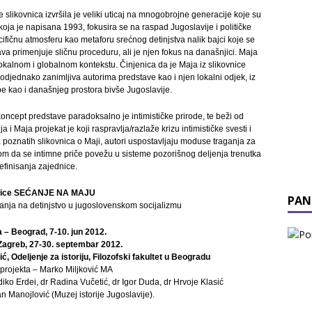
e slikovnica izvršila je veliki uticaj na mnogobrojne generacije koje su
 koja je napisana 1993, fokusira se na raspad Jugoslavije i političke
ifičnu atmosferu kao metaforu srećnog detinjstva nalik bajci koje se
ava primenjuje sličnu proceduru, ali je njen fokus na današnjici. Maja
lokalnom i globalnom kontekstu. Činjenica da je Maja iz slikovnice
 podjednako zanimljiva autorima predstave kao i njen lokalni odjek, iz
e kao i današnjeg prostora bivše Jugoslavije.
oncept predstave paradoksalno je intimističke prirode, te beži od
ja i Maja projekat je koji raspravlja/razlaže krizu intimističke svesti i
poznatih slikovnica o Maji, autori uspostavljaju moduse traganja za
m da se intimne priče povežu u sisteme pozorišnog deljenja trenutka
definisanja zajednice.
nice SEĆANJE NA MAJU
PAN
ćanja na detinjstvo u jugoslovenskom socijalizmu
a – Beograd, 7-10. jun 2012.
 Zagreb, 27-30. septembar 2012.
, Odeljenje za istoriju, Filozofski fakultet u Beogradu
 projekta – Marko Miljković MA
ldiko Erdei, dr Radina Vučetić, dr Igor Duda, dr Hrvoje Klasić
an Manojlović (Muzej istorije Jugoslavije).