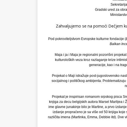
Sekretarij
Gradski ured za obra
Ministarst
Zahvaljujemo se na pomoći Dečjem k
Pod pokroviteljstvom Evropske kulturne fondacije (
Balkan Ince
Maja i ja i Maja je regionalni pozorišni projekat
kulturoloških veza kroz razlaganje krize intimis
generacije, kao i na trag
Projekat o Maji istražuje post-jugoslovensko nas
socijalnog i političkog ambijenta. Problematizuju 
r
Projekat je inspirisan romanom srpskog pisca Sre
knjiga za decu belgijskih autora Marsel Marlijea i
ime glavne junakinje bilo je Martine, a prvo izdanje
izdanje propraćeno je sa više od 50 knjiga koje 
različita imena (Martinka, Emma, Debbie itd). Dve v