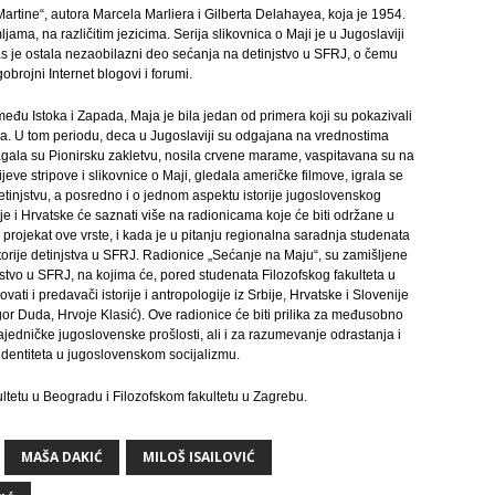
„Martine“, autora Marcela Marliera i Gilberta Delahayea, koja je 1954.
jama, na različitim jezicima. Serija slikovnica o Maji je u Jugoslaviji
as je ostala nezaobilazni deo sećanja na detinjstvo u SFRJ, o čemu
rojni Internet blogovi i forumi.
zmeđu Istoka i Zapada, Maja je bila jedan od primera koji su pokazivali
zma. U tom periodu, deca u Jugoslaviji su odgajana na vrednostima
olagala su Pionirsku zakletvu, nosila crvene marame, vaspitavana su na
jeve stripove i slikovnice o Maji, gledala američke filmove, igrala se
injstvu, a posredno i o jednom aspektu istorije jugoslovenskog
bije i Hrvatske će saznati više na radionicama koje će biti održane u
 projekat ove vrste, i kada je u pitanju regionalna saradnja studenata
 istorije detinjstva u SFRJ. Radionice „Sećanje na Maju“, su zamišljene
stvo u SFRJ, na kojima će, pored studenata Filozofskog fakulteta u
ati i predavači istorije i antropologije iz Srbije, Hrvatske i Slovenije
gor Duda, Hrvoje Klasić). Ove radionice će biti prilika za međusobno
jedničke jugoslovenske prošlosti, ali i za razumevanje odrastanja i
identiteta u jugoslovenskom socijalizmu.
ltetu u Beogradu i Filozofskom fakultetu u Zagrebu.
MAŠA DAKIĆ
MILOŠ ISAILOVIĆ