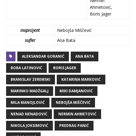
Nermin
Ahmetović,
Boris Jager
inspicijent
Nebojša Miščević
sufler
Ana Bata
ALEKSANDAR GORANIĆ
ANA BATA
BOBA LATINOVIĆ
BORIS JAGER
BRANISLAV ZEREMSKI
KATARINA MARKOVIĆ
MARINKO MADŽGALJ
MIKI DAMJANOVIĆ
MILA MANOJLOVIĆ
NEBOJŠA MIŠČEVIĆ
NENAD NENADOVIĆ
NERMIN AHMETOVIĆ
NIKOLA JOKSIMOVIĆ
PREDRAG PANIĆ