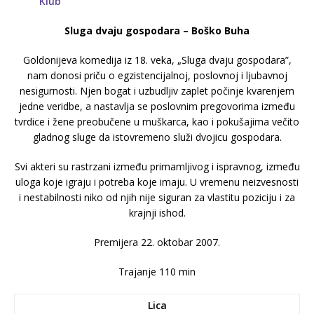
Sluga dvaju gospodara – Boško Buha
Goldonijeva komedija iz 18. veka, „Sluga dvaju gospodara”,
nam donosi priču o egzistencijalnoj, poslovnoj i ljubavnoj
nesigurnosti. Njen bogat i uzbudljiv zaplet počinje kvarenjem
jedne veridbe, a nastavlja se poslovnim pregovorima između
tvrdice i žene preobučene u muškarca, kao i pokušajima večito
gladnog sluge da istovremeno služi dvojicu gospodara.
Svi akteri su rastrzani između primamljivog i ispravnog, između
uloga koje igraju i potreba koje imaju. U vremenu neizvesnosti
i nestabilnosti niko od njih nije siguran za vlastitu poziciju i za
krajnji ishod.
Premijera 22. oktobar 2007.
Trajanje 110 min
Lica