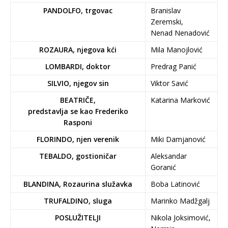
PANDOLFO, trgovac
Branislav
Zeremski,
Nenad Nenadović
ROZAURA, njegova kći
Mila Manojlović
LOMBARDI, doktor
Predrag Panić
SILVIO, njegov sin
Viktor Savić
BEATRIČE,
Katarina Marković
predstavlja se kao Frederiko
Rasponi
FLORINDO, njen verenik
Miki Damjanović
TEBALDO, gostioničar
Aleksandar
Goranić
BLANDINA, Rozaurina služavka
Boba Latinović
TRUFALDINO, sluga
Marinko Madžgalj
POSLUŽITELJI
Nikola Joksimović,