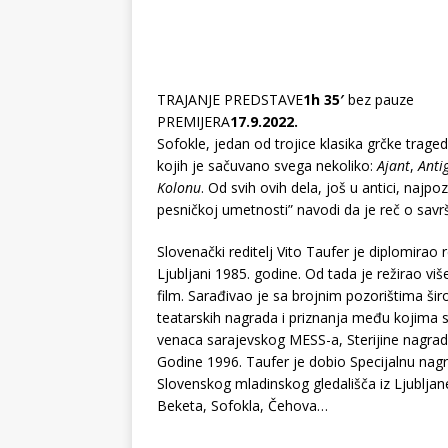
TRAJANJE PREDSTAVE
1h 35′
bez pauze
PREMIJERA
17.9.2022.
Sofokle, jedan od trojice klasika grčke traged
kojih je sačuvano svega nekoliko:
Ajant
,
Anti
Kolonu
. Od svih ovih dela, još u antici, najpoz
pesničkoj umetnosti” navodi da je reč o sav
Slovenački reditelj Vito Taufer je diplomirao r
Ljubljani 1985. godine. Od tada je režirao vi
film. Sarađivao je sa brojnim pozorištima širo
teatarskih nagrada i priznanja među kojima 
venaca sarajevskog MESS-a, Sterijine nagra
Godine 1996. Taufer je dobio Specijalnu nag
Slovenskog mladinskog gledališča iz Ljubljane
Beketa, Sofokla, Čehova…