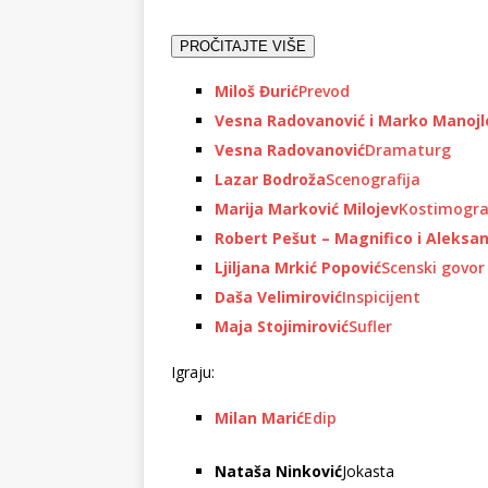
PROČITAJTE VIŠE
Miloš Đurić
Prevod
Vesna Radovanović i Marko Manojl
Vesna Radovanović
Dramaturg
Lazar Bodroža
Scenografija
Marija Marković Milojev
Kostimogra
Robert Pešut – Magnifico i Aleksan
Ljiljana Mrkić Popović
Scenski govor
Daša Velimirović
Inspicijent
Maja Stojimirović
Sufler
Igraju:
Milan Marić
Edip
Nataša Ninković
Jokasta