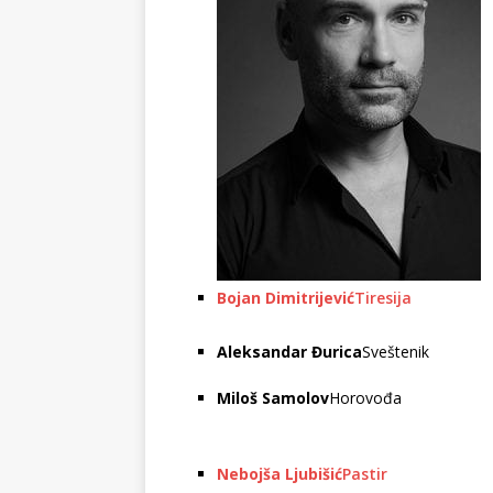
Bojan Dimitrijević
Tiresija
Aleksandar Đurica
Sveštenik
Miloš Samolov
Horovođa
Nebojša Ljubišić
Pastir