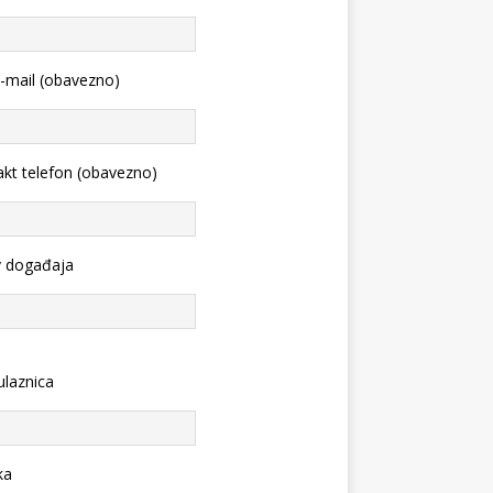
-mail (obavezno)
kt telefon (obavezno)
v događaja
ulaznica
ka