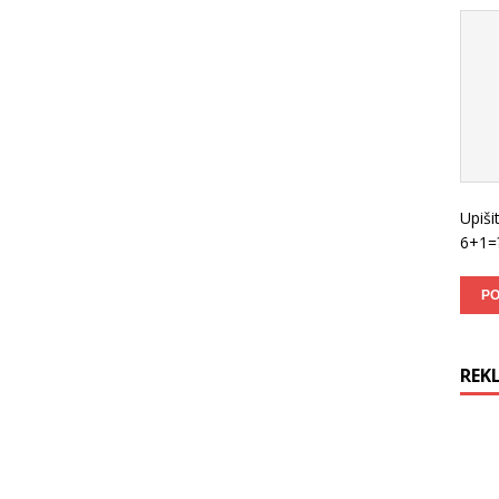
Upiši
6+1=
REK