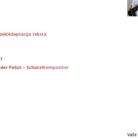
ović
Adaptacija teksta
f
der Pešut – Schatz!
Kompozitor
Vaše