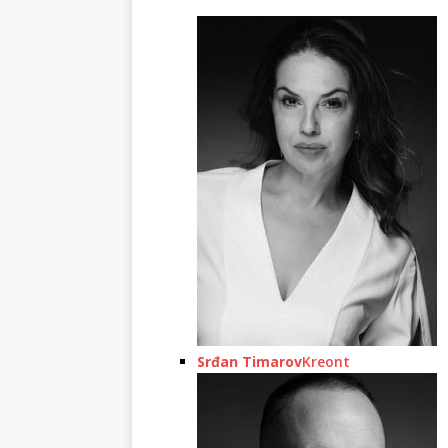
Srđan Timarov
Kreont