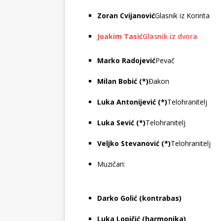
Zoran Cvijanović
Glasnik iz Korinta
Joakim Tasić
Glasnik iz dvora
Marko Radojević
Pevač
Milan Bobić (*)
Đakon
Luka Antonijević (*)
Telohranitelj
Luka Sević (*)
Telohranitelj
Veljko Stevanović (*)
Telohranitelj
Muzičari:
Darko Golić (kontrabas)
Luka Lopičić (harmonika)