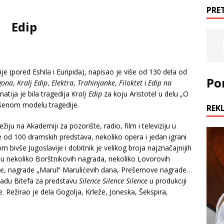
PRE
Edip
ije (pored Eshila i Euripida), napisao je više od 130 dela od
Po
gona
,
Kralj Edip
,
Elektra
,
Trahinjanke
,
Filoktet
i
Edip na
natija je bila tragedija
Kralj Edip
za koju Aristotel u delu „O
ršenom modelu tragedije.
REK
ežiju na Akademiji za pozorište, radio, film i televiziju u
še od 100 dramskih predstava, nekoliko opera i jedan igrani
m bivše Jugoslavije i dobitnik je velikog broja najznačajnijih
su nekoliko Borštnikovih nagrada, nekoliko Lovorovih
de, nagrade „Marul” Marulićevih dana, Prešernove nagrade…
radu Bitefa za predstavu
Silence Silence Silence
u produkciji
. Režirao je dela Gogolja, Krleže, Joneska, Šekspira,