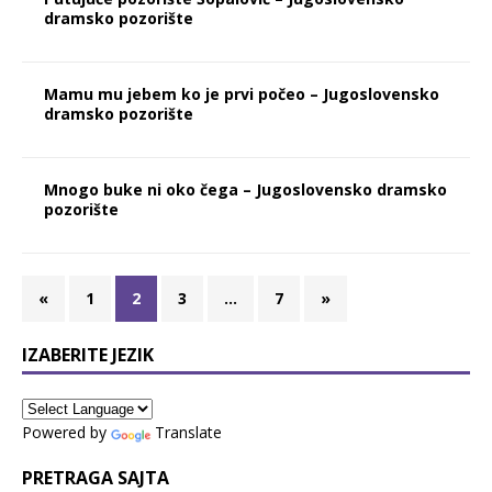
dramsko pozorište
Mamu mu jebem ko je prvi počeo – Jugoslovensko
dramsko pozorište
Mnogo buke ni oko čega – Jugoslovensko dramsko
pozorište
«
1
2
3
…
7
»
IZABERITE JEZIK
Powered by
Translate
PRETRAGA SAJTA