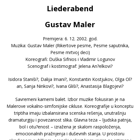
Liederabend
Gustav Maler
Premijera: 6. 12. 2002. god.
Muzika: Gustav Maler (Rikertove pesme, Pesme saputnika,
Pesme mrtvoj deci)
Koreografi: Duška Sifnios i Vladimir Logunov
Scenograf i kostimograf: Jelena An?elkovi?
Isidora Staniši?, Dalija Imani?, Konstantin Kostjukov, Olga Ol?
an, Sanja Ninkovi?, Ivana Gliši?, Anastasija Blagojevi?
Savremeni kamerni balet. Izbor muzike fokusiran je na
Malerove vokalno-simfonijske cikluse. Koreografije u konceptu
triptiha imaju izbalansirana scenska rešenja, unutrašnju
dramaturgiju i povezanost slika. Glavna teza – ljudska patnja,
bol i otu?enost – izražena je skalom raspoloženja,
emocionalnih pražnjenja i duševnih stanja. U prostoru