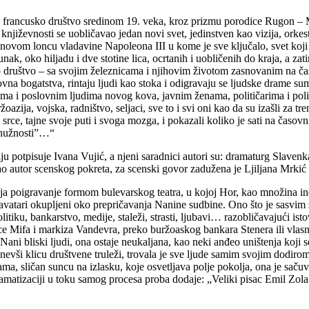
a francusko društvo sredinom 19. veka, kroz prizmu porodice Rugon – 
iževnosti se uobličavao jedan novi svet, jedinstven kao vizija, orkestri
penovom loncu vladavine Napoleona III u kome je sve ključalo, svet ko
 oko hiljadu i dve stotine lica, ocrtanih i uobličenih do kraja, a zatim
 društvo – sa svojim železnicama i njihovim životom zasnovanim na č
na bogatstva, rintaju ljudi kao stoka i odigravaju se ljudske drame sum
ima i poslovnim ljudima novog kova, javnim ženama, političarima i polit
azija, vojska, radništvo, seljaci, sve to i svi oni kao da su izašli za tr
e srce, tajne svoje puti i svoga mozga, i pokazali koliko je sati na časov
e nužnosti”…“
 potpisuje Ivana Vujić, a njeni saradnici autori su: dramaturg Slave
 autor scenskog pokreta, za scenski govor zadužena je Ljiljana Mrkić 
ja poigravanje formom bulevarskog teatra, u kojoj Hor, kao množina indi
avatari okupljeni oko prepričavanja Nanine sudbine. Ono što je sasvim 
politiku, bankarstvo, medije, staleži, strasti, ljubavi… razobličavajući i
ce Mifa i markiza Vandevra, preko buržoaskog bankara Stenera ili vlasn
ani bliski ljudi, ona ostaje neukaljana, kao neki anđeo uništenja koji 
nevši klicu društvene truleži, trovala je sve ljude samim svojim dodirom
ama, sličan suncu na izlasku, koje osvetljava polje pokolja, ona je saču
amatizaciji u toku samog procesa proba dodaje: „Veliki pisac Emil Zola