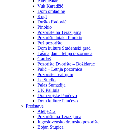
Bitef teatar
Vuk Karadžić
Dom omladine
Kpgt
Duško Radović
Pinokio
Pozorište na Terazijama
Pozorište lutaka Pinokio
Puž pozorište
Dom kulture Studentski grad
Tašmajdan – letnja pozorinica
Gardoš
Pozorište Dvorište – Božidarac
Palić – Letnja pozornica
Pozorište Teatrijum
Le Studio
Palas Šumadija
UK Palilula
Dom vojske Pančevo
Dom kulture Pančevo
Predstave
Atelje212
Pozorište na Terazijama
Jugoslovensko dramsko pozorište
Bojan Stupica