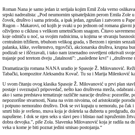
Roman Nana je samo jedan iz serijala kojim Emil Zola verno oslikav
srpski nadrealista: „Pod neumornim spisateljskim perom Emila Zole u knj
čovek, društvo i sama priroda, a ipak jedan, zgrušan i zatvoren u Pa
Rugon – Makarovi, od kojih je svaki u po jednom od romana glavni junak,
oživljeno u ciklusu s velikom umetničkom snagom. Čitavo savremeno
koje odmiču u noć, sa svojim rudnicima, u kojima se stvaraju basnoslov
centralnim tržištem, trbuhom velikog grada, s Berzom i njenim senzal
palanka, klike, sveštenstvo, trgovčići, akcionarska društva, krupna buržo
podizali se i iščezavali, i tako nam iznenadno osvetljeni otkrivali svoj
trajanje pod teretom dveju „fatalnosti”: „nasleđene krvi” i „društven
Dramatizaciju romana NANA uradio je Spasoje Ž. Milovanović. Režiju
Tabački, kompozitor Aleksandra Kovač. Tu su i Marija Milenković kao
U svom čitanju ovog klasika Spasoje Ž. Milovanović u prvi plan stavl
postaje i sveznajući pripovedač, nešto kao društvena mreža, odabrani 
ako i sama predstava tematizuje različite naracije društva: pozorište, 
nepozorišne stvarnosti, Nana na svim nivoima, od aristokratije porodi
i potpuno nemoralno društvo. Dok se svi kupaju u nemoralu, pa čak i N
smrti bilo je svršeno, muva koja je doletela sa đubreta u predgrađu, do
napuštene. I dok se njen seks u slavi peo i blistao nad ispruženim žrtv
dobra devojka.”, piše Zola. Slavenka Milovanović koja je radila na dr
veka u kome je biti poznat jedini smisao postojanja.“