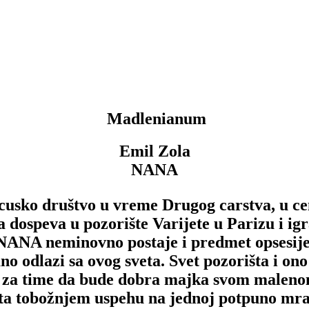
Madlenianum
Emil Zola
NANA
usko društvo u vreme Drugog carstva, u ce
a dospeva u pozorište Varijete u Parizu i ig
 NANA neminovno postaje i predmet opsesije
o odlazi sa ovog sveta. Svet pozorišta i ono
i za time da bude dobra majka svom maleno
ušta tobožnjem uspehu na jednoj potpuno mrač