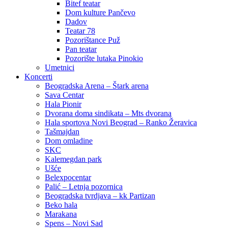
Bitef teatar
Dom kulture Pančevo
Dadov
Teatar 78
Pozorištance Puž
Pan teatar
Pozorište lutaka Pinokio
Umetnici
Koncerti
Beogradska Arena – Štark arena
Sava Centar
Hala Pionir
Dvorana doma sindikata – Mts dvorana
Hala sportova Novi Beograd – Ranko Žeravica
Tašmajdan
Dom omladine
SKC
Kalemegdan park
Ušće
Belexpocentar
Palić – Letnja pozornica
Beogradska tvrdjava – kk Partizan
Beko hala
Marakana
Spens – Novi Sad