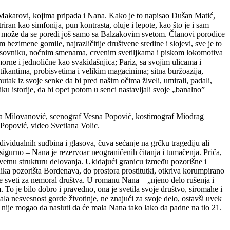
Makarovi, kojima pripada i Nana. Kako je to napisao Dušan Matić,
ran kao simfonija, pun kontrasta, oluje i lepote, kao što je i sam
ji može da se poredi još samo sa Balzakovim svetom. Članovi porodice
 bezimene gomile, najrazličitije društvene sredine i slojevi, sve je to
asovniku, noćnim smenama, crvenim svetiljkama i piskom lokomotiva
orne i jednolične kao svakidašnjica; Pariz, sa svojim ulicama i
ikantima, probisvetima i velikim magacinima; sitna buržoazija,
enutak iz svoje senke da bi pred našim očima živeli, umirali, padali,
niku istorije, da bi opet potom u senci nastavljali svoje „banalno”
nka Milovanović, scenograf Vesna Popović, kostimograf Miodrag
Popović, video Svetlana Volic.
vidualnih sudbina i glasova, čuva sećanje na grčku tragediju ali
sigurno – Nana je rezervoar neograničenih čitanja i tumačenja. Priča,
stovetnu strukturu delovanja. Ukidajući granicu između pozorišne i
ika pozorišta Bordenava, do prostora prostitutki, otkriva korumpirano
se sveti za nemoral društva. U romanu Nana – „njeno delo rušenja i
. To je bilo dobro i pravedno, ona je svetila svoje društvo, siromahe i
vala nesvesnost gorde životinje, ne znajući za svoje delo, ostavši uvek
 nije mogao da nasluti da će mala Nana tako lako da padne na tlo 21.