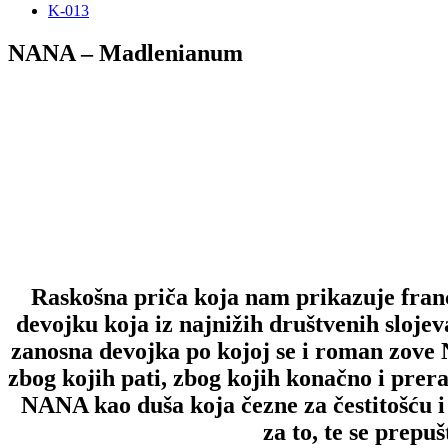
K-013
NANA – Madlenianum
Raskošna priča koja nam prikazuje franc
devojku koja iz najnižih društvenih slojev
zanosna devojka po kojoj se i roman zove
zbog kojih pati, zbog kojih konačno i preran
NANA kao duša koja čezne za čestitošću 
za to, te se prep