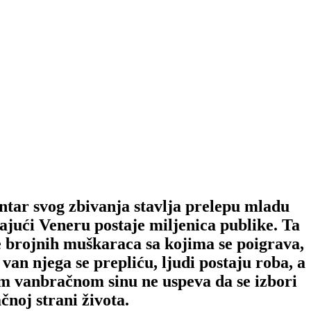
ntar svog zbivanja stavlja prelepu mladu
rajući Veneru postaje miljenica publike. Ta
 brojnih muškaraca sa kojima se poigrava,
 van njega se prepliću, ljudi postaju roba, a
m vanbračnom sinu ne uspeva da se izbori
noj strani života.