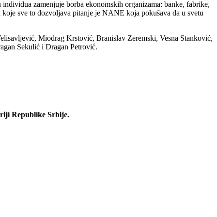
bu individua zamenjuje borba ekonomskih organizama: banke, fabrike,
ja koje sve to dozvoljava pitanje je NANE koja pokušava da u svetu
lisavljević, Miodrag Krstović, Branislav Zeremski, Vesna Stanković,
ragan Sekulić i Dragan Petrović.
iji Republike Srbije.