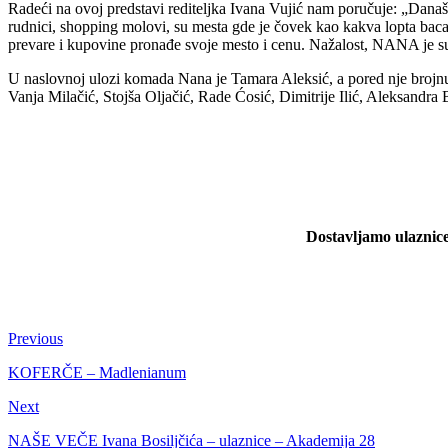
Radeći na ovoj predstavi rediteljka Ivana Vujić nam poručuje: „Dana
rudnici, shopping molovi, su mesta gde je čovek kao kakva lopta baca
prevare i kupovine pronađe svoje mesto i cenu. Nažalost, NANA je s
U naslovnoj ulozi komada Nana je Tamara Aleksić, a pored nje brojn
Vanja Milačić, Stojša Oljačić, Rade Ćosić, Dimitrije Ilić, Aleksandr
Dostavljamo ulaznice
Previous
KOFERČE – Madlenianum
Next
NAŠE VEČE Ivana Bosiljčića – ulaznice – Akademija 28