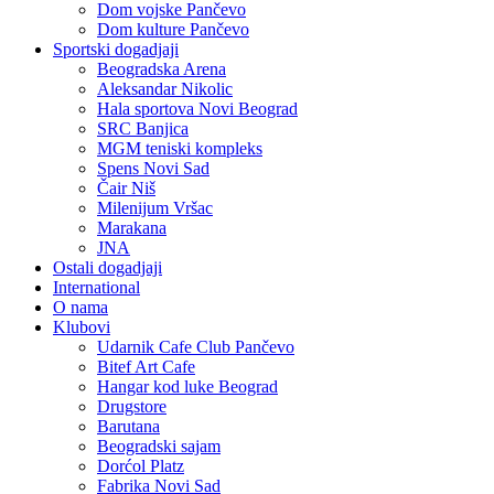
Dom vojske Pančevo
Dom kulture Pančevo
Sportski dogadjaji
Beogradska Arena
Aleksandar Nikolic
Hala sportova Novi Beograd
SRC Banjica
MGM teniski kompleks
Spens Novi Sad
Čair Niš
Milenijum Vršac
Marakana
JNA
Ostali dogadjaji
International
O nama
Klubovi
Udarnik Cafe Club Pančevo
Bitef Art Cafe
Hangar kod luke Beograd
Drugstore
Barutana
Beogradski sajam
Dorćol Platz
Fabrika Novi Sad