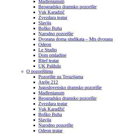
Madlenianum
Beogradsko dramsko pozorište
Vuk Karadzić
Zvezdara teatar
Slavija
Boško Buha
Narodno pozorište
Dvorana doma sindikata – Mts dvorana
Odeon
Le Studio
Dom omladine
Bitef teatar
UK Palilula
O pozorištima
Pozorište na Terazijama
Atelje 212
Jugoslovensko dramsko pozorište
Madlenianum
Beogradsko dramsko pozorište
Zvezdara teatar
Vuk Karadžić
Boško Buha
Slavija
Narodno pozorište
Odeon teatar