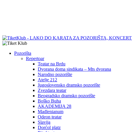
Pozorišta
Repertoar
Teatar na Brdu
Dvorana doma sindikata – Mts dvorana
Narodno pozorište
Atelje 212
Jugoslovensko dramsko pozorište
Zvezdara teatar
Beogradsko dramsko pozorište
Boško Buha
AKADEMIJA 28
Madlenianum
Odeon teatar
Slavija
Dorćol platz