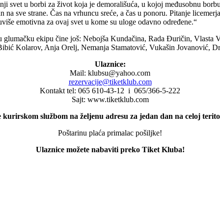
šnji svet u borbi za život koja je demorališuća, u kojoj međusobnu bor
n na sve strane. Čas na vrhuncu sreće, a čas u ponoru. Pitanje licemer
uviše emotivna za ovaj svet u kome su uloge odavno određene.“
u glumačku ekipu čine još: Nebojša Kundačina, Rada Đuričin, Vlasta Ve
a Bibić Kolarov, Anja Orelj, Nemanja Stamatović, Vukašin Jovanović, D
Ulaznice:
Mail: klubsu@yahoo.com
rezervacije@tiketklub.com
Kontakt tel: 065 610-43-12 i 065/366-5-222
Sajt: www.tiketklub.com
 kurirskom službom na željenu adresu za jedan dan na celoj teritor
Poštarinu plaća primalac pošiljke!
Ulaznice možete nabaviti preko Tiket Kluba!