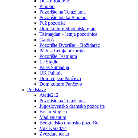
Duško Radović
Pinokio
Pozorište na Terazijama
Pozorište lutaka Pinokio
Puž pozorište
Dom kulture Studentski grad
Tašmajdan – letnja pozorinica
Gardoš
Pozorište Dvorište – Božidarac
Palić – Letnja pozornica
Pozorište Teatrijum
Le Studio
Palas Šumadija
UK Palilula
Dom vojske Pančevo
Dom kulture Pančevo
Predstave
Atelje212
Pozorište na Terazijama
Jugoslovensko dramsko pozorište
Bojan Stupica
Madlenianum
Beogradsko dramsko pozorište
Vuk Karadzić
Zvezdara teatar