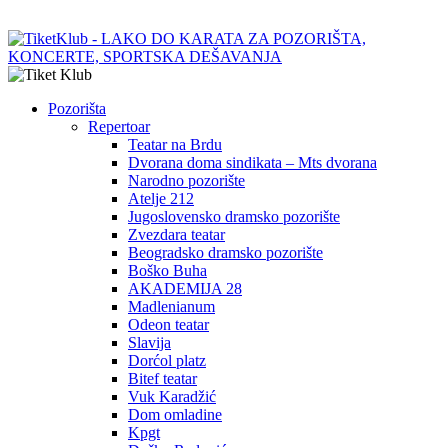
Pozorišta
Repertoar
Teatar na Brdu
Dvorana doma sindikata – Mts dvorana
Narodno pozorište
Atelje 212
Jugoslovensko dramsko pozorište
Zvezdara teatar
Beogradsko dramsko pozorište
Boško Buha
AKADEMIJA 28
Madlenianum
Odeon teatar
Slavija
Dorćol platz
Bitef teatar
Vuk Karadžić
Dom omladine
Kpgt