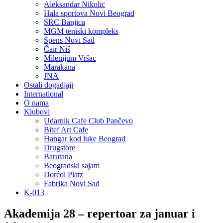
Aleksandar Nikolic
Hala sportova Novi Beograd
SRC Banjica
MGM teniski kompleks
Spens Novi Sad
Čair Niš
Milenijum Vršac
Marakana
JNA
Ostali dogadjaji
International
O nama
Klubovi
Udarnik Cafe Club Pančevo
Bitef Art Cafe
Hangar kod luke Beograd
Drugstore
Barutana
Beogradski sajam
Dorćol Platz
Fabrika Novi Sad
K-013
Akademija 28 – repertoar za januar i