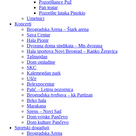
Pozorištance Puž
Pan teatar
Pozorište lutaka Pinokio
Umetnici
Koncerti
Beogradska Arena – Štark arena
Sava Centar
Hala Pionir
Dvorana doma sindikata – Mts dvorana
Hala sportova Novi Beograd – Ranko Žeravica
Tašmajdan
Dom omladine
SKC
Kalemegdan park
Ušće
Belexpocentar
Palić – Letnja pozornica
Beogradska tvrdjava – kk Partizan
Beko hala
Marakana
Spens – Novi Sad
Dom vojske Pančevo
Dom kulture Pančevo
Sportski dogadjaji
Beogradska Arena