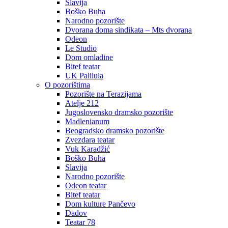
Slavija
Boško Buha
Narodno pozorište
Dvorana doma sindikata – Mts dvorana
Odeon
Le Studio
Dom omladine
Bitef teatar
UK Palilula
O pozorištima
Pozorište na Terazijama
Atelje 212
Jugoslovensko dramsko pozorište
Madlenianum
Beogradsko dramsko pozorište
Zvezdara teatar
Vuk Karadžić
Boško Buha
Slavija
Narodno pozorište
Odeon teatar
Bitef teatar
Dom kulture Pančevo
Dadov
Teatar 78