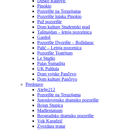
Duško Radović
Pinokio
Pozorište na Terazijama
Pozorište lutaka Pinokio
Puž pozorište
Dom kulture Studentski grad
Tašmajdan – letnja pozorinica
Gardoš
Pozorište Dvorište – Božidarac
Palić – Letnja pozornica
Pozorište Teatrijum
Le Studio
Palas Šumadija
UK Palilula
Dom vojske Pančevo
Dom kulture Pančevo
Predstave
Atelje212
Pozorište na Terazijama
Jugoslovensko dramsko pozorište
Bojan Stupica
Madlenianum
Beogradsko dramsko pozorište
Vuk Karadzić
Zvezdara teatar