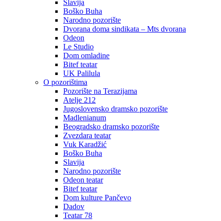
Slavija
Boško Buha
Narodno pozorište
Dvorana doma sindikata – Mts dvorana
Odeon
Le Studio
Dom omladine
Bitef teatar
UK Palilula
O pozorištima
Pozorište na Terazijama
Atelje 212
Jugoslovensko dramsko pozorište
Madlenianum
Beogradsko dramsko pozorište
Zvezdara teatar
Vuk Karadžić
Boško Buha
Slavija
Narodno pozorište
Odeon teatar
Bitef teatar
Dom kulture Pančevo
Dadov
Teatar 78