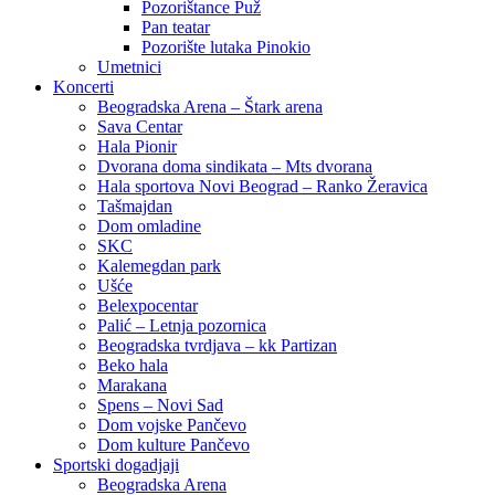
Pozorištance Puž
Pan teatar
Pozorište lutaka Pinokio
Umetnici
Koncerti
Beogradska Arena – Štark arena
Sava Centar
Hala Pionir
Dvorana doma sindikata – Mts dvorana
Hala sportova Novi Beograd – Ranko Žeravica
Tašmajdan
Dom omladine
SKC
Kalemegdan park
Ušće
Belexpocentar
Palić – Letnja pozornica
Beogradska tvrdjava – kk Partizan
Beko hala
Marakana
Spens – Novi Sad
Dom vojske Pančevo
Dom kulture Pančevo
Sportski dogadjaji
Beogradska Arena