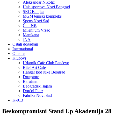
Aleksandar Nikolic
Hala sportova Novi Beograd
SRC Banjica
MGM teniski kompleks
Spens Novi Sad
Čair Niš
Milenijum Vršac
Marakana
JNA
Ostali dogadjaji
International
O nama
Klubovi
Udarnik Cafe Club Pančevo
Bitef Art Cafe
Hangar kod luke Beograd
Drugstore
Barutana
Beogradski sajam
Dorćol Platz
Fabrika Novi Sad
K-013
Beskompromisni Stand Up Akademija 28