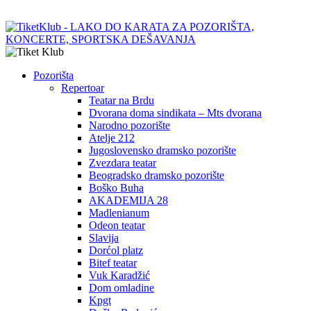
Pozorišta
Repertoar
Teatar na Brdu
Dvorana doma sindikata – Mts dvorana
Narodno pozorište
Atelje 212
Jugoslovensko dramsko pozorište
Zvezdara teatar
Beogradsko dramsko pozorište
Boško Buha
AKADEMIJA 28
Madlenianum
Odeon teatar
Slavija
Dorćol platz
Bitef teatar
Vuk Karadžić
Dom omladine
Kpgt