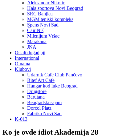
Aleksandar Nikolic
Hala sportova Novi Beograd
SRC Banjica
MGM teniski kompleks
Spens Novi Sad
Čair Niš
Milenijum Vršac
Marakana
JNA
Ostali dogadjaji
International
O nama
Klubovi
Udarnik Cafe Club Pančevo
Bitef Art Cafe
Hangar kod luke Beograd
Drugstore
Barutana
Beogradski sajam
Dorćol Platz
Fabrika Novi Sad
K-013
Ko je ovde idiot Akademija 28