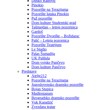
Duško Radović
Pinokio
Pozorište na Terazijama
Pozorište lutaka Pinokio
Puž pozorište
Dom kulture Studentski grad
Tašmajdan – letnja pozorinica
Gardoš
Pozorište Dvorište – Božidarac
Palić – Letnja pozornica
Pozorište Teatrijum
Le Studio
Palas Šumadija
UK Palilula
Dom vojske Pančevo
Dom kulture Pančevo
Predstave
Atelje212
Pozorište na Terazijama
Jugoslovensko dramsko pozorište
Bojan Stupica
Madlenianum
Beogradsko dramsko pozorište
Vuk Karadzić
Zvezdara teatar