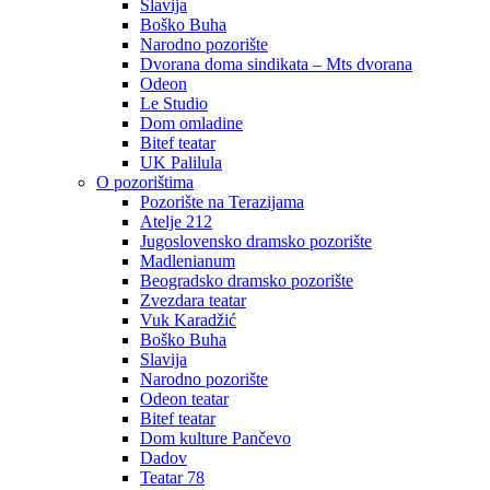
Slavija
Boško Buha
Narodno pozorište
Dvorana doma sindikata – Mts dvorana
Odeon
Le Studio
Dom omladine
Bitef teatar
UK Palilula
O pozorištima
Pozorište na Terazijama
Atelje 212
Jugoslovensko dramsko pozorište
Madlenianum
Beogradsko dramsko pozorište
Zvezdara teatar
Vuk Karadžić
Boško Buha
Slavija
Narodno pozorište
Odeon teatar
Bitef teatar
Dom kulture Pančevo
Dadov
Teatar 78