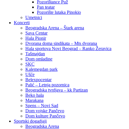
Pozorištance Puž
Pan teatar
Pozorište lutaka Pinokio
Umetnici
Koncerti
Beogradska Arena – Štark arena
Sava Centar
Hala Pionir
Dvorana doma sindikata – Mts dvorana
Hala sportova Novi Beograd – Ranko Žeravica
Tašmajdan
Dom omladine
SKC
Kalemegdan park
Ušće
Belexpocentar
Palić – Letnja pozornica
Beogradska tvrdjava – kk Partizan
Beko hala
Marakana
Spens – Novi Sad
Dom vojske Pančevo
Dom kulture Pančevo
Sportski dogadjaji
Beogradska Arena