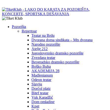
Pozorišta
Repertoar
Teatar na Brdu
Dvorana doma sindikata – Mts dvorana
Narodno pozorište
Atelje 212
Jugoslovensko dramsko pozorište
Zvezdara teatar
Beogradsko dramsko pozorište
Boško Buha
AKADEMIJA 28
Madlenianum
Odeon teatar
Slavija
Dorćol platz
Bitef teatar
Vuk Karadžić
Dom omladine
Kpgt