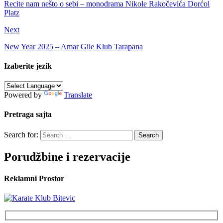
Recite nam nešto o sebi – monodrama Nikole Rakočevića Dorćol
Platz
Next
New Year 2025 – Amar Gile Klub Tarapana
Izaberite jezik
Powered by
Translate
Pretraga sajta
Search for:
Porudžbine i rezervacije
Reklamni Prostor