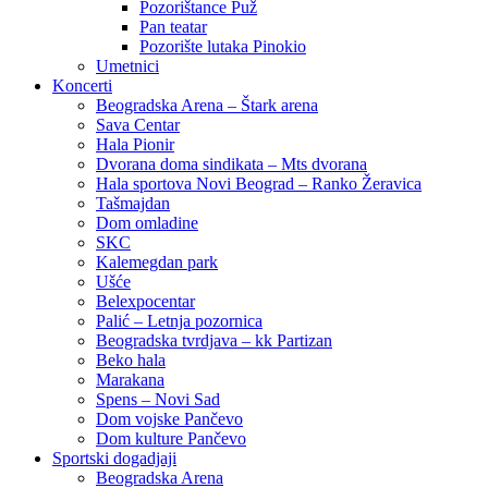
Pozorištance Puž
Pan teatar
Pozorište lutaka Pinokio
Umetnici
Koncerti
Beogradska Arena – Štark arena
Sava Centar
Hala Pionir
Dvorana doma sindikata – Mts dvorana
Hala sportova Novi Beograd – Ranko Žeravica
Tašmajdan
Dom omladine
SKC
Kalemegdan park
Ušće
Belexpocentar
Palić – Letnja pozornica
Beogradska tvrdjava – kk Partizan
Beko hala
Marakana
Spens – Novi Sad
Dom vojske Pančevo
Dom kulture Pančevo
Sportski dogadjaji
Beogradska Arena