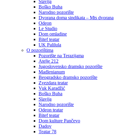
Slavija
Boško Buha
Narodno pozorište
Dvorana doma sindikata – Mts dvorana
Odeon
Le Studio
Dom omladine
Bitef teatar
UK Palilula
O pozorištima
Pozorište na Terazijama
Atelje 212
Jugoslovensko dramsko pozorište
Madlenianum
Beogradsko dramsko pozorište
Zvezdara teatar
Vuk Karadžić
Boško Buha
Slavija
Narodno pozorište
Odeon teatar
Bitef teatar
Dom kulture Pančevo
Dadov
Teatar 78