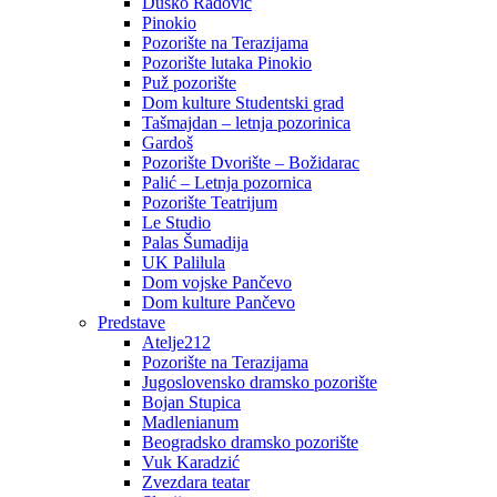
Duško Radović
Pinokio
Pozorište na Terazijama
Pozorište lutaka Pinokio
Puž pozorište
Dom kulture Studentski grad
Tašmajdan – letnja pozorinica
Gardoš
Pozorište Dvorište – Božidarac
Palić – Letnja pozornica
Pozorište Teatrijum
Le Studio
Palas Šumadija
UK Palilula
Dom vojske Pančevo
Dom kulture Pančevo
Predstave
Atelje212
Pozorište na Terazijama
Jugoslovensko dramsko pozorište
Bojan Stupica
Madlenianum
Beogradsko dramsko pozorište
Vuk Karadzić
Zvezdara teatar