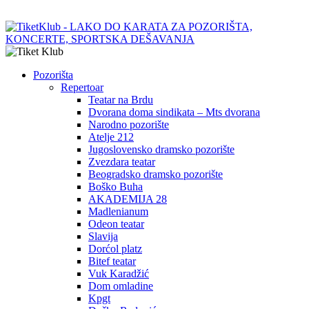
Pozorišta
Repertoar
Teatar na Brdu
Dvorana doma sindikata – Mts dvorana
Narodno pozorište
Atelje 212
Jugoslovensko dramsko pozorište
Zvezdara teatar
Beogradsko dramsko pozorište
Boško Buha
AKADEMIJA 28
Madlenianum
Odeon teatar
Slavija
Dorćol platz
Bitef teatar
Vuk Karadžić
Dom omladine
Kpgt