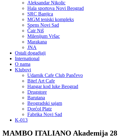
Aleksandar Nikolic
Hala sportova Novi Beograd
SRC Banjica
MGM teniski kompleks
Spens Novi Sad
Čair Niš
Milenijum Vršac
Marakana
JNA
Ostali dogadjaji
International
O nama
Klubovi
Udarnik Cafe Club Pančevo
Bitef Art Cafe
Hangar kod luke Beograd
Drugstore
Barutana
Beogradski sajam
Dorćol Platz
Fabrika Novi Sad
K-013
MAMBO ITALIANO Akademija 28