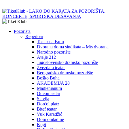
Pozorišta
Repertoar
Teatar na Brdu
Dvorana doma sindikata – Mts dvorana
Narodno pozorište
Atelje 212
Jugoslovensko dramsko pozorište
Zvezdara teatar
Beogradsko dramsko pozorište
Boško Buha
AKADEMIJA 28
Madlenianum
Odeon teatar
Slavija
Dorćol platz
Bitef teatar
Vuk Karadžić
Dom omladine
Kpgt