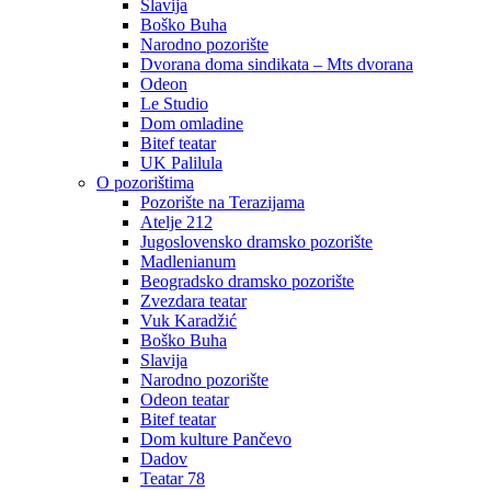
Slavija
Boško Buha
Narodno pozorište
Dvorana doma sindikata – Mts dvorana
Odeon
Le Studio
Dom omladine
Bitef teatar
UK Palilula
O pozorištima
Pozorište na Terazijama
Atelje 212
Jugoslovensko dramsko pozorište
Madlenianum
Beogradsko dramsko pozorište
Zvezdara teatar
Vuk Karadžić
Boško Buha
Slavija
Narodno pozorište
Odeon teatar
Bitef teatar
Dom kulture Pančevo
Dadov
Teatar 78