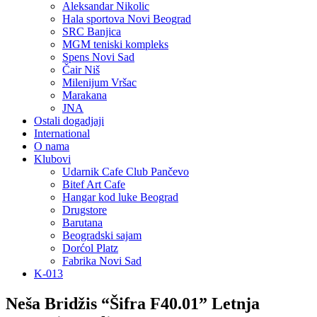
Aleksandar Nikolic
Hala sportova Novi Beograd
SRC Banjica
MGM teniski kompleks
Spens Novi Sad
Čair Niš
Milenijum Vršac
Marakana
JNA
Ostali dogadjaji
International
O nama
Klubovi
Udarnik Cafe Club Pančevo
Bitef Art Cafe
Hangar kod luke Beograd
Drugstore
Barutana
Beogradski sajam
Dorćol Platz
Fabrika Novi Sad
K-013
Neša Bridžis “Šifra F40.01” Letnja