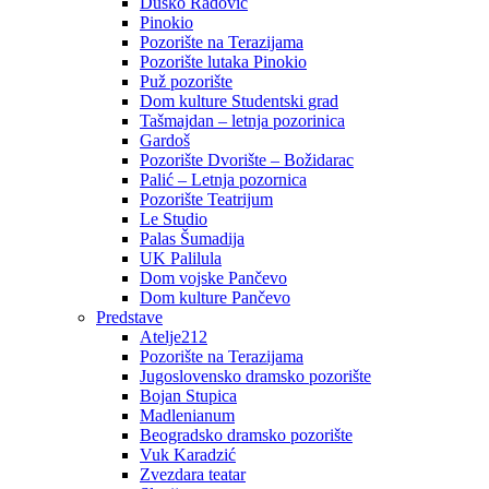
Duško Radović
Pinokio
Pozorište na Terazijama
Pozorište lutaka Pinokio
Puž pozorište
Dom kulture Studentski grad
Tašmajdan – letnja pozorinica
Gardoš
Pozorište Dvorište – Božidarac
Palić – Letnja pozornica
Pozorište Teatrijum
Le Studio
Palas Šumadija
UK Palilula
Dom vojske Pančevo
Dom kulture Pančevo
Predstave
Atelje212
Pozorište na Terazijama
Jugoslovensko dramsko pozorište
Bojan Stupica
Madlenianum
Beogradsko dramsko pozorište
Vuk Karadzić
Zvezdara teatar