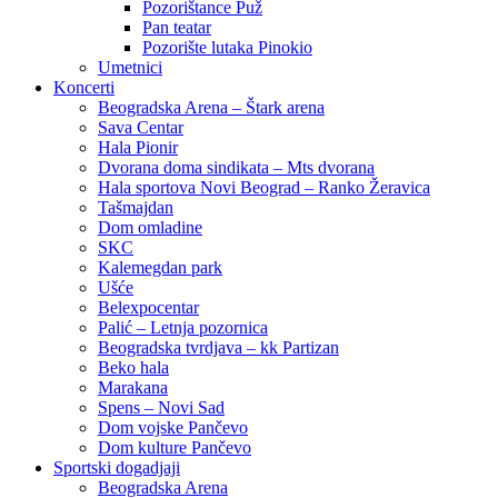
Pozorištance Puž
Pan teatar
Pozorište lutaka Pinokio
Umetnici
Koncerti
Beogradska Arena – Štark arena
Sava Centar
Hala Pionir
Dvorana doma sindikata – Mts dvorana
Hala sportova Novi Beograd – Ranko Žeravica
Tašmajdan
Dom omladine
SKC
Kalemegdan park
Ušće
Belexpocentar
Palić – Letnja pozornica
Beogradska tvrdjava – kk Partizan
Beko hala
Marakana
Spens – Novi Sad
Dom vojske Pančevo
Dom kulture Pančevo
Sportski dogadjaji
Beogradska Arena