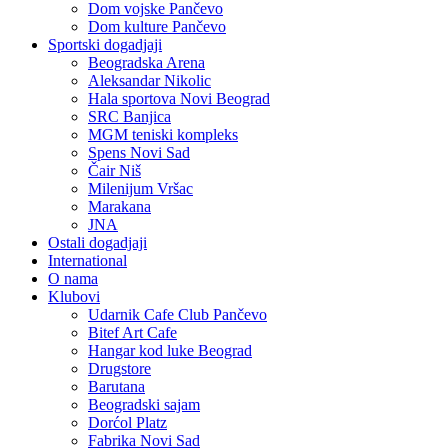
Dom vojske Pančevo
Dom kulture Pančevo
Sportski dogadjaji
Beogradska Arena
Aleksandar Nikolic
Hala sportova Novi Beograd
SRC Banjica
MGM teniski kompleks
Spens Novi Sad
Čair Niš
Milenijum Vršac
Marakana
JNA
Ostali dogadjaji
International
O nama
Klubovi
Udarnik Cafe Club Pančevo
Bitef Art Cafe
Hangar kod luke Beograd
Drugstore
Barutana
Beogradski sajam
Dorćol Platz
Fabrika Novi Sad