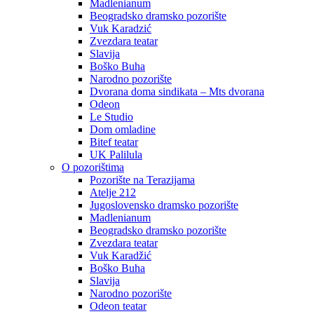
Madlenianum
Beogradsko dramsko pozorište
Vuk Karadzić
Zvezdara teatar
Slavija
Boško Buha
Narodno pozorište
Dvorana doma sindikata – Mts dvorana
Odeon
Le Studio
Dom omladine
Bitef teatar
UK Palilula
O pozorištima
Pozorište na Terazijama
Atelje 212
Jugoslovensko dramsko pozorište
Madlenianum
Beogradsko dramsko pozorište
Zvezdara teatar
Vuk Karadžić
Boško Buha
Slavija
Narodno pozorište
Odeon teatar