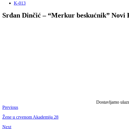
K-013
Srđan Dinčić – “Merkur beskućnik” Novi B
Dostavljamo ulazni
Previous
Žene u crvenom Akademija 28
Next