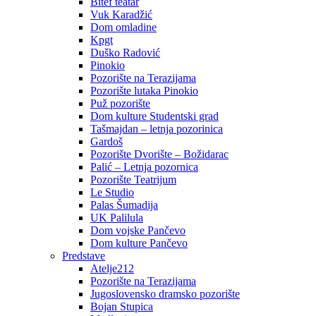
Bitef teatar
Vuk Karadžić
Dom omladine
Kpgt
Duško Radović
Pinokio
Pozorište na Terazijama
Pozorište lutaka Pinokio
Puž pozorište
Dom kulture Studentski grad
Tašmajdan – letnja pozorinica
Gardoš
Pozorište Dvorište – Božidarac
Palić – Letnja pozornica
Pozorište Teatrijum
Le Studio
Palas Šumadija
UK Palilula
Dom vojske Pančevo
Dom kulture Pančevo
Predstave
Atelje212
Pozorište na Terazijama
Jugoslovensko dramsko pozorište
Bojan Stupica