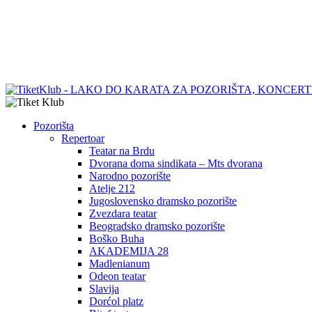
Pozorišta
Repertoar
Teatar na Brdu
Dvorana doma sindikata – Mts dvorana
Narodno pozorište
Atelje 212
Jugoslovensko dramsko pozorište
Zvezdara teatar
Beogradsko dramsko pozorište
Boško Buha
AKADEMIJA 28
Madlenianum
Odeon teatar
Slavija
Dorćol platz