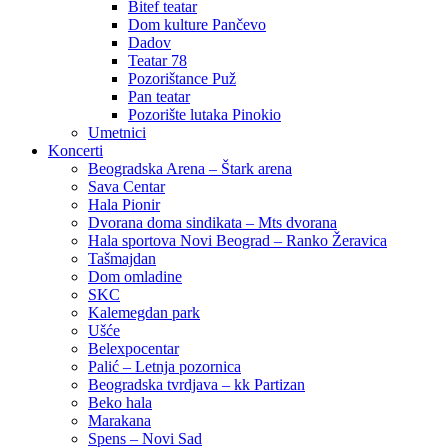
Bitef teatar
Dom kulture Pančevo
Dadov
Teatar 78
Pozorištance Puž
Pan teatar
Pozorište lutaka Pinokio
Umetnici
Koncerti
Beogradska Arena – Štark arena
Sava Centar
Hala Pionir
Dvorana doma sindikata – Mts dvorana
Hala sportova Novi Beograd – Ranko Žeravica
Tašmajdan
Dom omladine
SKC
Kalemegdan park
Ušće
Belexpocentar
Palić – Letnja pozornica
Beogradska tvrdjava – kk Partizan
Beko hala
Marakana
Spens – Novi Sad