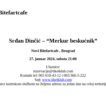
itefartcafe
Srđan Dinčić – “Merkur beskućnik”
Novi Bitefartcafe , Beograd
27. januar 2024, subota 21:00
Ulaznice:
rezervacije@tiketklub.com
Kontakt tel: 065 610-43-12 i 065/366-5-222
Sajt:
www.tiketklub.com
ce kurirskom službom na željenu adresu za jedan dan na celoj teritorij