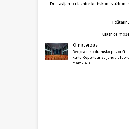
Dostavljamo ulaznice kurirskom službom na 
Poštarinu
Ulaznice možet
PREVIOUS
Beogradsko dramsko pozorište 
karte Repertoar za januar, febru
mart 2020.