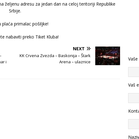
željenu adresu za jedan dan na celoj teritoriji Republike
Srbije.
 plaća primalac pošiljke!
e nabaviti preko Tiket Kluba!
NEXT
–
KK Crvena Zvezda – Baskonija – Štark
Vaše
ar i
Arena – ulaznice
Vaš e
Konta
Nazi