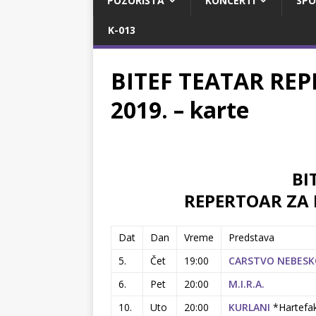
POZORIŠTA
KONCERTI
SPO
K-013
BITEF TEATAR RE
2019. – karte
BI
REPERTOAR ZA 
Dat
Dan
Vreme
Predstava
5.
Čet
19:00
CARSTVO NEBES
6.
Pet
20:00
M.I.R.A.
10.
Uto
20:00
KURLANI
*Hartefakt