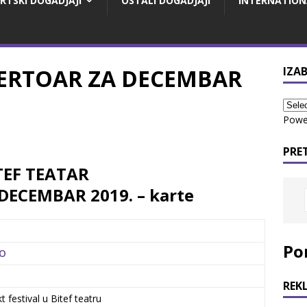
RTSKI DOGADJAJI
OSTALI DOGADJAJI
INTERNATION
PERTOAR ZA DECEMBAR
IZAB
Powe
PRE
TEF TEATAR
DECEMBAR 2019. – karte
Po
KO
REK
 festival u Bitef teatru