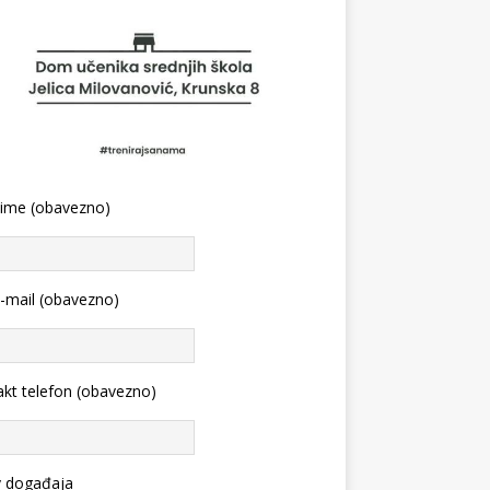
 ime (obavezno)
-mail (obavezno)
kt telefon (obavezno)
v događaja