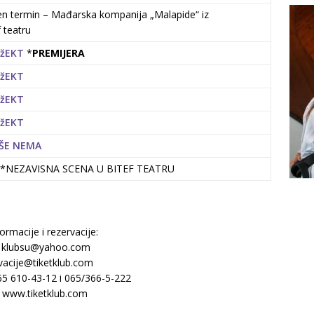
en termin – Mađarska kompanija „Malapide“ iz
 teatru
DžEKT
*
PREMIJERA
DžEKT
DžEKT
DžEKT
IŠE NEMA
*NEZAVISNA SCENA U BITEF TEATRU
ormacije i rezervacije:
: klubsu@yahoo.com
vacije@tiketklub.com
065 610-43-12 i 065/366-5-222
: www.tiketklub.com