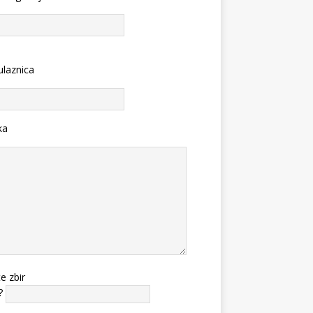
ulaznica
ka
te zbir
?