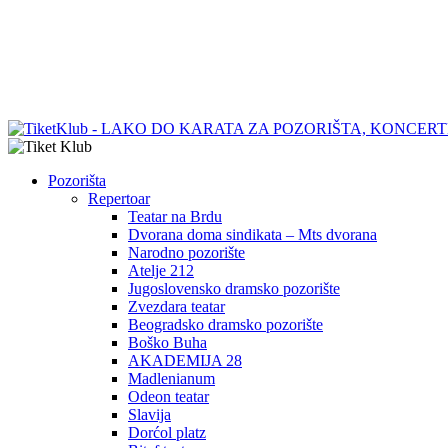
Pozorišta
Repertoar
Teatar na Brdu
Dvorana doma sindikata – Mts dvorana
Narodno pozorište
Atelje 212
Jugoslovensko dramsko pozorište
Zvezdara teatar
Beogradsko dramsko pozorište
Boško Buha
AKADEMIJA 28
Madlenianum
Odeon teatar
Slavija
Dorćol platz