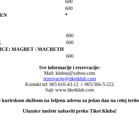
600
600
VEN
*
800
K
600
ICE:
MAGBET
/
MACBETH
600
Sve informacije i rezervacije:
Mail: klubsu@yahoo.com
rezervacije@tiketklub.com
Kontakt tel: 065 610-43-12 i 065/366-5-222
Sajt: www.tiketklub.com
 kurirskom službom na željenu adresu za jedan dan na celoj teritor
Ulaznice možete nabaviti preko Tiket Kluba!