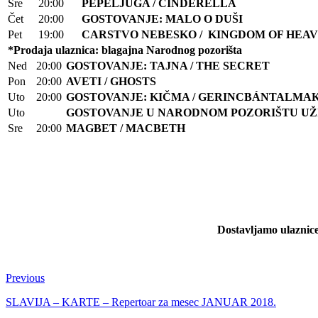
Sre
20:00
PEPELJUGA / CINDERELLA
Čet
20:00
GOSTOVANJE:
MALO O DUŠI
Pet
19:00
CARSTVO NEBESKO / KINGDOM OF HEA
*Prodaja ulaznica: blagajna Narodnog pozorišta
Ned
20:00
GOSTOVANJE:
TAJNA / THE SECRET
Pon
20:00
AVETI
/
GHOSTS
Uto
20:00
GOSTOVANJE:
KIČMA / GERINCBÁNTALMA
Uto
GOSTOVANJE U NARODNOM POZORIŠTU UŽ
Sre
20:00
MAGBET
/
MACBETH
Dostavljamo ulaznice
Previous
SLAVIJA – KARTE – Repertoar za mesec JANUAR 2018.