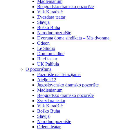
Madlenianum
Beogradsko dramsko pozorište
Vuk Karadzić
Zvezdara teatar
Slavija
Boško Buha
Narodno pozorište
Dvorana doma sindikata – Mts dvorana
Odeon
Le Studio
Dom omladine
Bitef teatar
UK Palilula
O pozorištima
Pozorište na Terazijama
Atelje 212
Jugoslovensko dramsko pozorište
Madlenianum
Beogradsko dramsko pozorište
Zvezdara teatar
Vuk Karadžić
Boško Buha
Slavija
Narodno pozorište
Odeon teatar