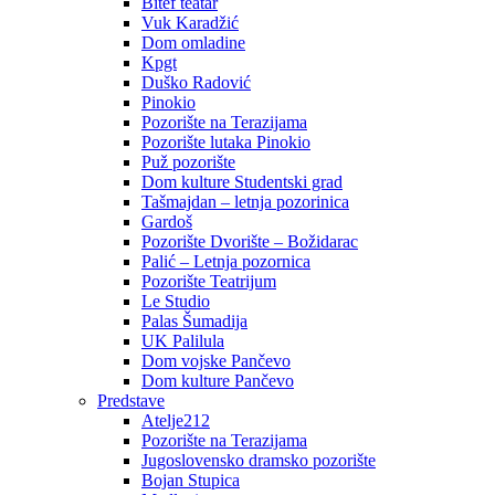
Bitef teatar
Vuk Karadžić
Dom omladine
Kpgt
Duško Radović
Pinokio
Pozorište na Terazijama
Pozorište lutaka Pinokio
Puž pozorište
Dom kulture Studentski grad
Tašmajdan – letnja pozorinica
Gardoš
Pozorište Dvorište – Božidarac
Palić – Letnja pozornica
Pozorište Teatrijum
Le Studio
Palas Šumadija
UK Palilula
Dom vojske Pančevo
Dom kulture Pančevo
Predstave
Atelje212
Pozorište na Terazijama
Jugoslovensko dramsko pozorište
Bojan Stupica