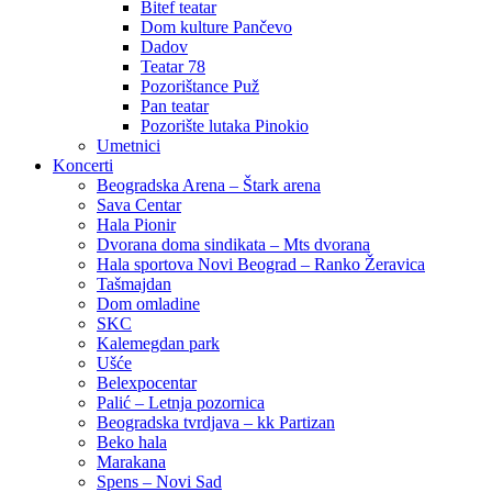
Bitef teatar
Dom kulture Pančevo
Dadov
Teatar 78
Pozorištance Puž
Pan teatar
Pozorište lutaka Pinokio
Umetnici
Koncerti
Beogradska Arena – Štark arena
Sava Centar
Hala Pionir
Dvorana doma sindikata – Mts dvorana
Hala sportova Novi Beograd – Ranko Žeravica
Tašmajdan
Dom omladine
SKC
Kalemegdan park
Ušće
Belexpocentar
Palić – Letnja pozornica
Beogradska tvrdjava – kk Partizan
Beko hala
Marakana
Spens – Novi Sad