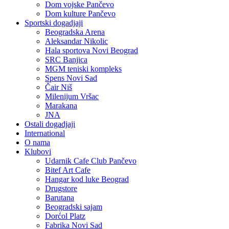
Dom vojske Pančevo
Dom kulture Pančevo
Sportski dogadjaji
Beogradska Arena
Aleksandar Nikolic
Hala sportova Novi Beograd
SRC Banjica
MGM teniski kompleks
Spens Novi Sad
Čair Niš
Milenijum Vršac
Marakana
JNA
Ostali dogadjaji
International
O nama
Klubovi
Udarnik Cafe Club Pančevo
Bitef Art Cafe
Hangar kod luke Beograd
Drugstore
Barutana
Beogradski sajam
Dorćol Platz
Fabrika Novi Sad