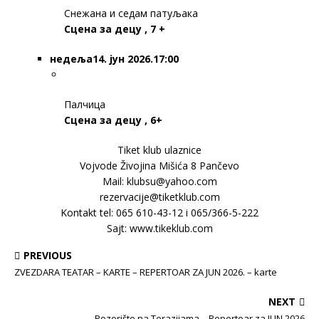
Снежана и седам патуљака
Сцена за децу , 7 +
недеља
14. јун 2026.17:00
Палчица
Сцена за децу , 6+
Tiket klub ulaznice
Vojvode Živojina Mišića 8 Pančevo
Mail: klubsu@yahoo.com
rezervacije@tiketklub.com
Kontakt tel: 065 610-43-12 i 065/366-5-222
Sajt: www.tikeklub.com
PREVIOUS
ZVEZDARA TEATAR – KARTE – REPERTOAR ZA JUN 2026. – karte
NEXT
Pozorište na Terazijama – Repertoar za JUN 2026