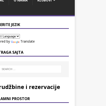
AL
O NAMA
KLUBOVI
ERITE JEZIK
red by
Translate
TRAGA SAJTA
rudžbine i rezervacije
LAMNI PROSTOR