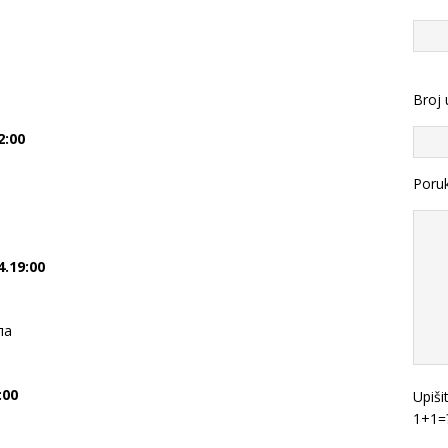
Broj 
2:00
Poru
.19:00
ла
:00
Upiši
1+1=