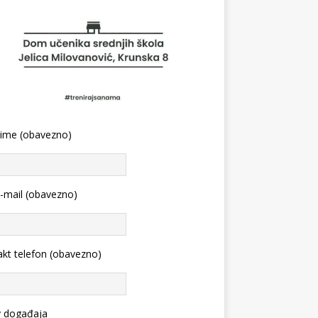
 ime (obavezno)
-mail (obavezno)
kt telefon (obavezno)
v događaja