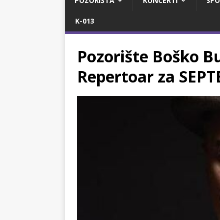
POZORIŠTA
KONCERTI
SPO
K-013
Pozorište Boško Bu
Repertoar za SEPT