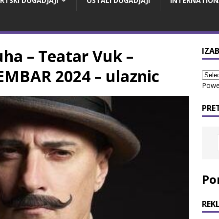
RTSKI DOGADJAJI
OSTALI DOGADJAJI
INTERNATION
ha – Teatar Vuk –
IZAB
EMBAR 2024 – ulaznic
Powe
PRE
Po
REK