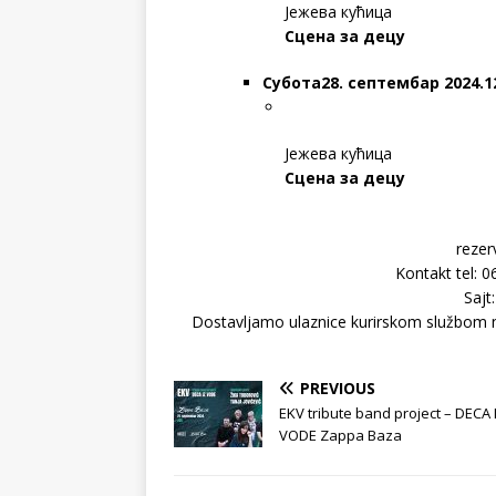
Јежева кућица
Сцена за децу
Субота
28. септембар 2024.1
Јежева кућица
Сцена за децу
rezer
Kontakt tel: 
Sajt
Dostavljamo ulaznice kurirskom službom na 
PREVIOUS
EKV tribute band project – DECA 
VODE Zappa Baza