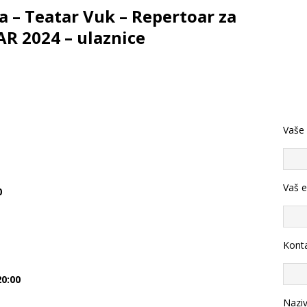
 – Teatar Vuk – Repertoar za
R 2024 – ulaznice
Vaše
Vaš e
0
Konta
0:00
Nazi