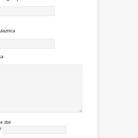
ulaznica
ka
te zbir
?