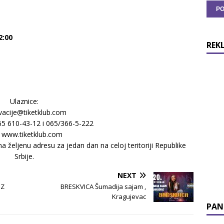
2:00
REK
Ulaznice:
vacije@tiketklub.com
065 610-43-12 i 065/366-5-222
: www.tiketklub.com
željenu adresu za jedan dan na celoj teritoriji Republike
Srbije.
NEXT
IZ
BRESKVICA Šumadija sajam ,
Kragujevac
PAN