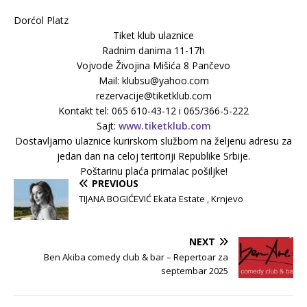
Dorćol Platz
Tiket klub ulaznice
Radnim danima 11-17h
Vojvode Živojina Mišića 8 Pančevo
Mail: klubsu@yahoo.com
rezervacije@tiketklub.com
Kontakt tel: 065 610-43-12 i 065/366-5-222
Sajt:
www.tiketklub.com
Dostavljamo ulaznice kurirskom službom na željenu adresu za
jedan dan na celoj teritoriji Republike Srbije.
Poštarinu plaća primalac pošiljke!
PREVIOUS
TIJANA BOGIĆEVIĆ Ekata Estate , Krnjevo
NEXT
Ben Akiba comedy club & bar – Repertoar za
septembar 2025