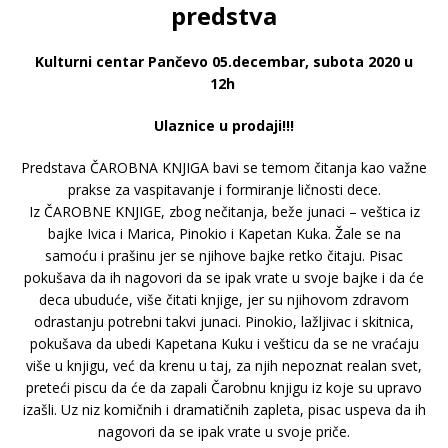
predstva
Kulturni centar Pančevo 05.decembar, subota 2020 u
12h
Ulaznice u prodaji!!!
Predstava ČAROBNA KNJIGA bavi se temom čitanja kao važne
prakse za vaspitavanje i formiranje ličnosti dece.
Iz ČAROBNE KNJIGE, zbog nečitanja, beže junaci – veštica iz
bajke Ivica i Marica, Pinokio i Kapetan Kuka. Žale se na
samoću i prašinu jer se njihove bajke retko čitaju. Pisac
pokušava da ih nagovori da se ipak vrate u svoje bajke i da će
deca ubuduće, više čitati knjige, jer su njihovom zdravom
odrastanju potrebni takvi junaci. Pinokio, lažljivac i skitnica,
pokušava da ubedi Kapetana Kuku i vešticu da se ne vraćaju
više u knjigu, već da krenu u taj, za njih nepoznat realan svet,
preteći piscu da će da zapali Čarobnu knjigu iz koje su upravo
izašli. Uz niz komičnih i dramatičnih zapleta, pisac uspeva da ih
nagovori da se ipak vrate u svoje priče.