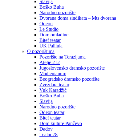
Slavija
Boško Buha
Narodno pozorište
Dvorana doma sindikata – Mts dvorana
Odeon
Le Studio
Dom omladine
Bitef teatar
UK Palilula
O pozorištima
Pozorište na Terazijama
Atelje 212
Jugoslovensko dramsko pozorište
Madlenianum
Beogradsko dramsko pozorište
Zvezdara teatar
Vuk Karadžić
Boško Buha
Slavija
Narodno pozorište
Odeon teatar
Bitef teatar
Dom kulture Pančevo
Dadov
Teatar 78