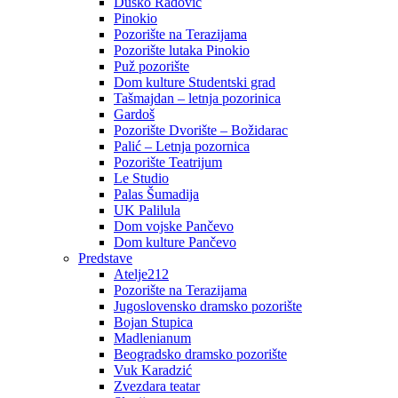
Duško Radović
Pinokio
Pozorište na Terazijama
Pozorište lutaka Pinokio
Puž pozorište
Dom kulture Studentski grad
Tašmajdan – letnja pozorinica
Gardoš
Pozorište Dvorište – Božidarac
Palić – Letnja pozornica
Pozorište Teatrijum
Le Studio
Palas Šumadija
UK Palilula
Dom vojske Pančevo
Dom kulture Pančevo
Predstave
Atelje212
Pozorište na Terazijama
Jugoslovensko dramsko pozorište
Bojan Stupica
Madlenianum
Beogradsko dramsko pozorište
Vuk Karadzić
Zvezdara teatar