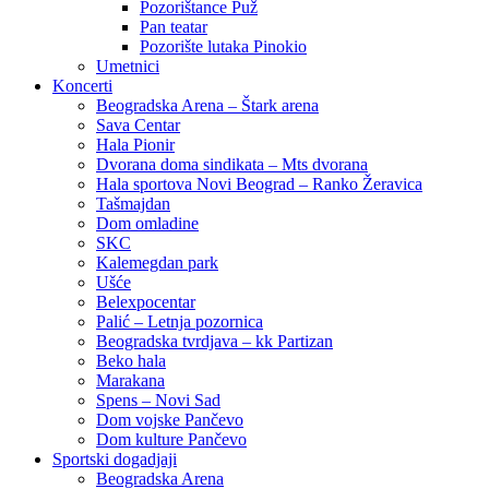
Pozorištance Puž
Pan teatar
Pozorište lutaka Pinokio
Umetnici
Koncerti
Beogradska Arena – Štark arena
Sava Centar
Hala Pionir
Dvorana doma sindikata – Mts dvorana
Hala sportova Novi Beograd – Ranko Žeravica
Tašmajdan
Dom omladine
SKC
Kalemegdan park
Ušće
Belexpocentar
Palić – Letnja pozornica
Beogradska tvrdjava – kk Partizan
Beko hala
Marakana
Spens – Novi Sad
Dom vojske Pančevo
Dom kulture Pančevo
Sportski dogadjaji
Beogradska Arena