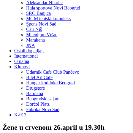
Aleksandar Nikolic
Hala sportova Novi Beograd
SRC Banjica
MGM teniski kompleks
Spens Novi Sad
Čair Niš
Milenijum Vršac
Marakana
JNA
Ostali dogadjaji
International
O nama
Klubovi
Udarnik Cafe Club Pančevo
Bitef Art Cafe
Hangar kod luke Beograd
Drugstore
Barutana
Beogradski sajam
Dorćol Platz
Fabrika Novi Sad
K-013
Žene u crvenom 26.april u 19.30h