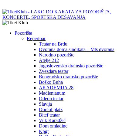
Pozorišta
Repertoar
Teatar na Brdu
Dvorana doma sindikata – Mts dvorana
Narodno pozorište
Atelje 212
Jugoslovensko dramsko pozorište
Zvezdara teatar
Beogradsko dramsko pozorište
Boško Buha
AKADEMIJA 28
Madlenianum
Odeon teatar
Slavija
Dorćol platz
Bitef teatar
Vuk Karadžić
Dom omladine
Kpgt