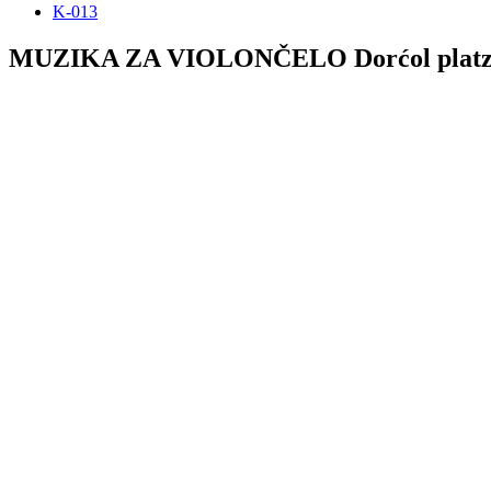
K-013
MUZIKA ZA VIOLONČELO Dorćol plat