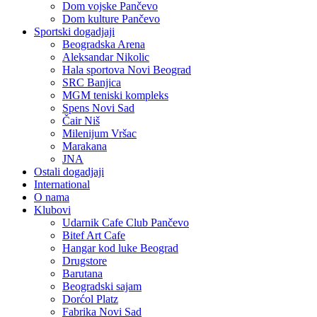
Dom vojske Pančevo
Dom kulture Pančevo
Sportski dogadjaji
Beogradska Arena
Aleksandar Nikolic
Hala sportova Novi Beograd
SRC Banjica
MGM teniski kompleks
Spens Novi Sad
Čair Niš
Milenijum Vršac
Marakana
JNA
Ostali dogadjaji
International
O nama
Klubovi
Udarnik Cafe Club Pančevo
Bitef Art Cafe
Hangar kod luke Beograd
Drugstore
Barutana
Beogradski sajam
Dorćol Platz
Fabrika Novi Sad