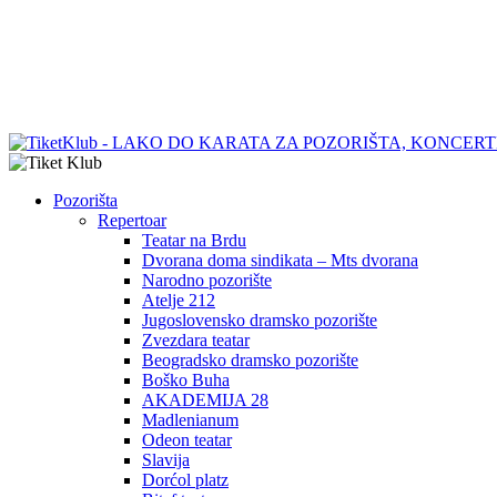
Pozorišta
Repertoar
Teatar na Brdu
Dvorana doma sindikata – Mts dvorana
Narodno pozorište
Atelje 212
Jugoslovensko dramsko pozorište
Zvezdara teatar
Beogradsko dramsko pozorište
Boško Buha
AKADEMIJA 28
Madlenianum
Odeon teatar
Slavija
Dorćol platz