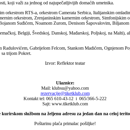
, koji važi za jednog od najupečatljivijih domaćih umetnika.
kim orkestrom RTS-a, orkestrom Camerata Serbica, Italijanskim omlad
mernim orkestrom, Zrenjaninskim kamernim orkestrom, Simfonijskim 
m, Bojanom Suđićem, Noamom Zurom, Denisom Šapovalovim, Biljanom 
 Nemačkoj, Belgiji, Švedskoj, Danskoj, Mađarskoj, Poljskoj, na Malti), 
om Radulovićem, Gabrijelom Felcom, Stankom Madićem, Ognjenom Pop
 sa trijom Pokret.
Izvor: Reflektor teatar
Ulaznice:
Mail: klubsu@yahoo.com
rezervacije@tiketklub.com
Kontakt tel: 065 610-43-12 i 065/366-5-222
Sajt: www.tiketklub.com
 kurirskom službom na željenu adresu za jedan dan na celoj teritor
Poštarinu plaća primalac pošiljke!