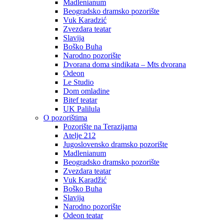
Madlenianum
Beogradsko dramsko pozorište
Vuk Karadzić
Zvezdara teatar
Slavija
Boško Buha
Narodno pozorište
Dvorana doma sindikata – Mts dvorana
Odeon
Le Studio
Dom omladine
Bitef teatar
UK Palilula
O pozorištima
Pozorište na Terazijama
Atelje 212
Jugoslovensko dramsko pozorište
Madlenianum
Beogradsko dramsko pozorište
Zvezdara teatar
Vuk Karadžić
Boško Buha
Slavija
Narodno pozorište
Odeon teatar