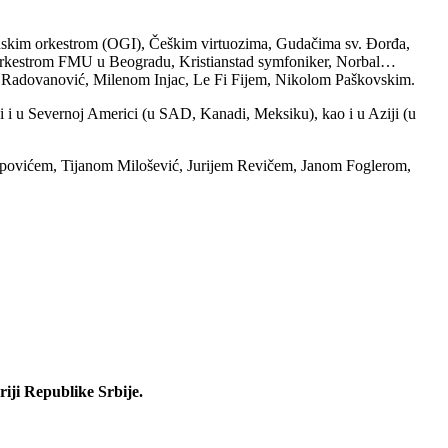
inskim orkestrom (OGI), Češkim virtuozima, Gudačima sv. Đorđa,
orkestrom FMU u Beogradu, Kristianstad symfoniker, Norbal…
Radovanović, Milenom Injac, Le Fi Fijem, Nikolom Paškovskim.
ali i u Severnoj Americi (u SAD, Kanadi, Meksiku), kao i u Aziji (u
ovićem, Tijanom Milošević, Jurijem Revičem, Janom Foglerom,
iji Republike Srbije.