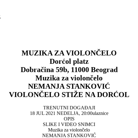
z
MUZIKA ZA VIOLONČELO
Dorćol platz
Dobračina 59b, 11000 Beograd
Muzika za violončelo
NEMANJA STANKOVIĆ
VIOLONČELO STIŽE NA DORĆOL
TRENUTNI DOGAĐAJI
18 JUL 2021 NEDELJA, 20:00ulaznice
OPIS
SLIKE I VIDEO SNIMCI
Muzika za violončelo
NEMANJA STANKOVIĆ