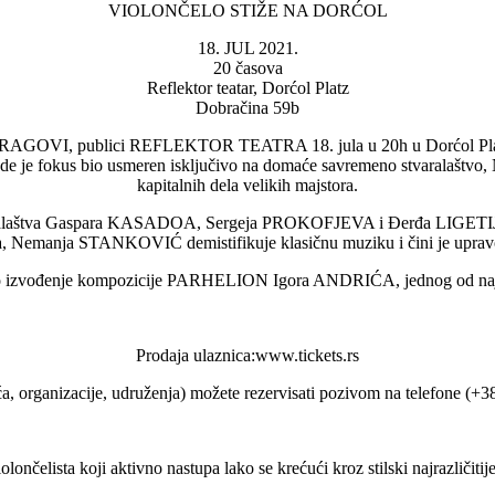
VIOLONČELO STIŽE NA DORĆOL
18. JUL 2021.
20 časova
Reflektor teatar, Dorćol Platz
Dobračina 59b
GOVI, publici REFLEKTOR TEATRA 18. jula u 20h u Dorćol Platz-u, 
 gde je fokus bio usmeren isključivo na domaće savremeno stvaralašt
kapitalnih dela velikih majstora.
alaštva Gaspara KASADOA, Sergeja PROKOFJEVA i Đerđa LIGETIJA, ulaz
z-a, Nemanja STANKOVIĆ demistifikuje klasičnu muziku i čini je upra
tno izvođenje kompozicije PARHELION Igora ANDRIĆA, jednog od najus
Prodaja ulaznica:www.tickets.rs
a, organizacije, udruženja) možete rezervisati pozivom na telefone (+3
elista koji aktivno nastupa lako se krećući kroz stilski najrazličiti