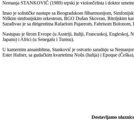
Nemanja STANKOVIĆ (1989) srpski je violončelista i doktor umetnosti
Imao je solističke nastupe sa Beogradskom filharmonijom, Simfonijs
Niškim simfonijskim orkestrom, BGO Dušan Skovran, Bitoljskim ka
Sarađivao je sa dirigentima Rafaelom Pajareom, Fabrisom Bolono
Nastupao je širom Evrope (u Austriji, Italiji, Francuskoj, Engleskoj,
Japanu) i Africi (u Senegalu i Tunisu).
U kamernim ansamblima, Stanković je ostvario saradnju sa Nemanj
Ester Hafner, sa gudačkim kvartetima Noûs (Italija) i Epoque (Češka),
Dostavljamo ulaznice