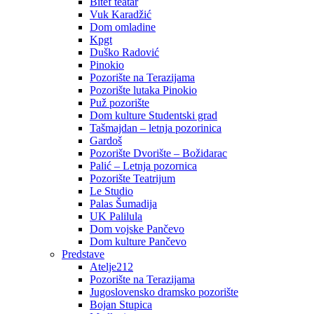
Bitef teatar
Vuk Karadžić
Dom omladine
Kpgt
Duško Radović
Pinokio
Pozorište na Terazijama
Pozorište lutaka Pinokio
Puž pozorište
Dom kulture Studentski grad
Tašmajdan – letnja pozorinica
Gardoš
Pozorište Dvorište – Božidarac
Palić – Letnja pozornica
Pozorište Teatrijum
Le Studio
Palas Šumadija
UK Palilula
Dom vojske Pančevo
Dom kulture Pančevo
Predstave
Atelje212
Pozorište na Terazijama
Jugoslovensko dramsko pozorište
Bojan Stupica