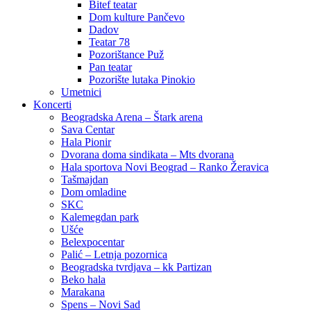
Bitef teatar
Dom kulture Pančevo
Dadov
Teatar 78
Pozorištance Puž
Pan teatar
Pozorište lutaka Pinokio
Umetnici
Koncerti
Beogradska Arena – Štark arena
Sava Centar
Hala Pionir
Dvorana doma sindikata – Mts dvorana
Hala sportova Novi Beograd – Ranko Žeravica
Tašmajdan
Dom omladine
SKC
Kalemegdan park
Ušće
Belexpocentar
Palić – Letnja pozornica
Beogradska tvrdjava – kk Partizan
Beko hala
Marakana
Spens – Novi Sad