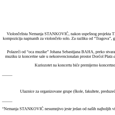
Violončelista Nemanja STANKOVIĆ, nakon uspešnog projekta TRA
kompozicija napisanih za violončelo solo. Za razliku od “Tragova”,
Polazeći od “oca muzike” Johana Sebastijana BAHA, preko stvar
muziku iz koncertne sale u nekonvencionalan prostor Dorćol Plat
Kuriozotet na koncertu biće premijerno koncer
_____
Ulaznice za organizovane grupe (škole, fakultete, preduzeć
_____
“Nemanja STANKOVIĆ nesumnjivo jeste jedan od naših najboljih violonč