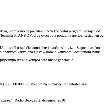
premijerno će predstaviti novi koncertni program, sačinjen od
vo, Nemanja STANKOVIĆ će ovog puta ponuditi repertoar sastavljen od
eći u različite atmosfere i zvučne slike, izmeštajući klasičnu
vo onakvom kakva ona i jeste – komunikativnom i dostupnom svima.
pešnijih srpskih kompozitora mlađe generacije.
81) 060 300 888 6 ili mejlom na ulaznice@reflektorteatar.rs
je izraze.“ (Radio Beograd 2, decembar 2018)