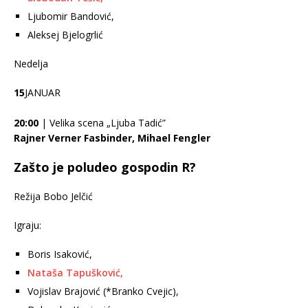
Ljubomir Bandović,
Aleksej Bjelogrlić
Nedelja
15
JANUAR
20:00
| Velika scena „Ljuba Tadić”
Rajner Verner Fasbinder, Mihael Fengler
Zašto je poludeo gospodin R?
Režija Bobo Jelčić
Igraju:
Boris Isaković,
Nataša Tapušković,
Vojislav Brajović (*Branko Cvejic),