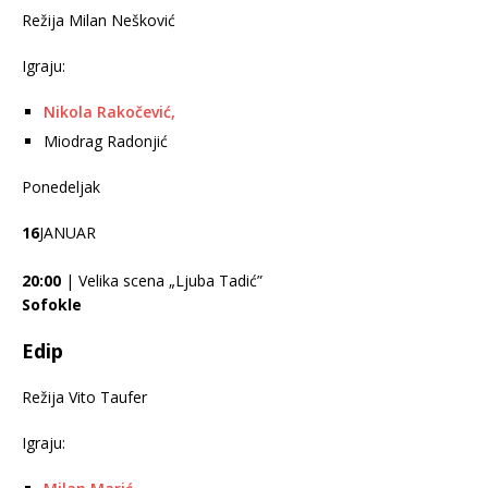
Režija Milan Nešković
Igraju:
Nikola Rakočević,
Miodrag Radonjić
Ponedeljak
16
JANUAR
20:00
| Velika scena „Ljuba Tadić”
Sofokle
Edip
Režija Vito Taufer
Igraju: