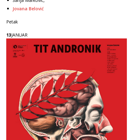
Sanja Marković,
Jovana Belović
Petak
13
JANUAR