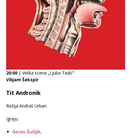
20:00
| Velika scena „Ljuba Tadić”
Vilijam Šekspir
Tit Andronik
Režija Andraš Urban
Igraju:
Goran Šušljik,