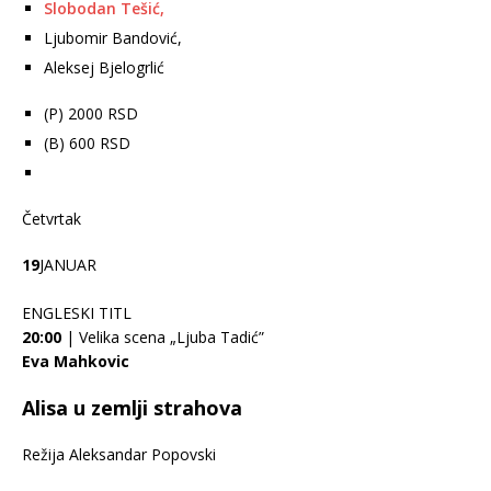
Slobodan Tešić,
Ljubomir Bandović,
Aleksej Bjelogrlić
(P) 2000 RSD
(B) 600 RSD
Četvrtak
19
JANUAR
ENGLESKI TITL
20:00
| Velika scena „Ljuba Tadić”
Eva Mahkovic
Alisa u zemlji strahova
Režija Aleksandar Popovski