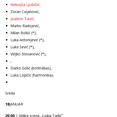
Nebojša Ljubišić,
Zoran Cvijanović,
Joakim Tasić,
Marko Radojević,
Milan Bobić (*),
Luka Antonijević (*),
Luka Sević (*),
Veljko Stevanović (*),
,
Darko Golić (kontrabas),
Luka Lopičić (harmonika),
Sreda
18
JANUAR
20:00
| Velika scena „Ljuba Tadić”