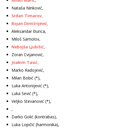
Milan Marić,
Nataša Ninković,
Srđan Timarov,
Bojan Dimitrijević,
Aleksandar Đurica,
Miloš Samolov,
Nebojša Ljubišić,
Zoran Cvijanović,
Joakim Tasić,
Marko Radojević,
Milan Bobić (*),
Luka Antonijević (*),
Luka Sević (*),
Veljko Stevanović (*),
,
Darko Golić (kontrabas),
Luka Lopičić (harmonika),