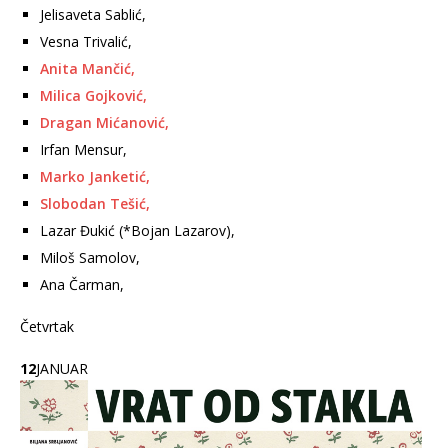
Jelisaveta Sablić,
Vesna Trivalić,
Anita Mančić,
Milica Gojković,
Dragan Mićanović,
Irfan Mensur,
Marko Janketić,
Slobodan Tešić,
Lazar Đukić (*Bojan Lazarov),
Miloš Samolov,
Ana Čarman,
Četvrtak
12
JANUAR