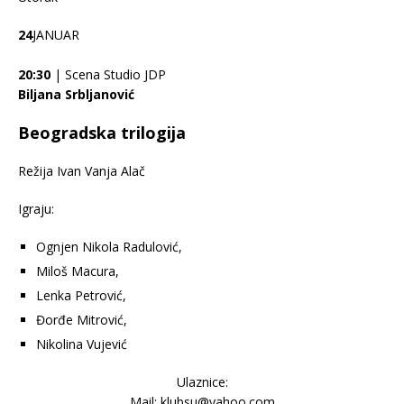
24
JANUAR
20:30
| Scena Studio JDP
Biljana Srbljanović
Beogradska trilogija
Režija Ivan Vanja Alač
Igraju:
Ognjen Nikola Radulović,
Miloš Macura,
Lenka Petrović,
Đorđe Mitrović,
Nikolina Vujević
Ulaznice:
Mail: klubsu@yahoo.com