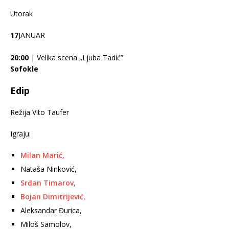
Utorak
17
JANUAR
20:00
| Velika scena „Ljuba Tadić”
Sofokle
Edip
Režija Vito Taufer
Igraju:
Milan Marić,
Nataša Ninković,
Srđan Timarov,
Bojan Dimitrijević,
Aleksandar Đurica,
Miloš Samolov,