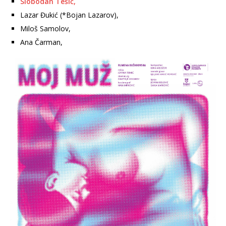
Slobodan Tešić,
Lazar Đukić (*Bojan Lazarov),
Miloš Samolov,
Ana Čarman,