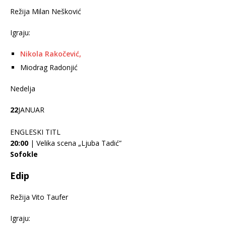
Režija Milan Nešković
Igraju:
Nikola Rakočević,
Miodrag Radonjić
Nedelja
22
JANUAR
ENGLESKI TITL
20:00
| Velika scena „Ljuba Tadić”
Sofokle
Edip
Režija Vito Taufer
Igraju: