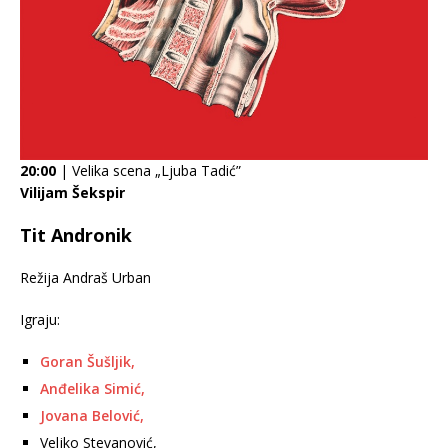
20:00
| Velika scena „Ljuba Tadić”
Vilijam Šekspir
Tit Andronik
Režija Andraš Urban
Igraju:
Goran Šušljik,
Anđelika Simić,
Jovana Belović,
Veljko Stevanović,