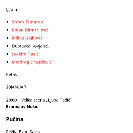
Igraju:
Srđan Timarov,
Bojan Dimitrijević,
Milica Gojković,
Dubravka Kovjanić,
Joakim Tasić,
Miodrag Dragičević
Petak
20
JANUAR
20:00
| Velika scena „Ljuba Tadić”
Branislav Nušić
Pučina
Režija Egon Savin