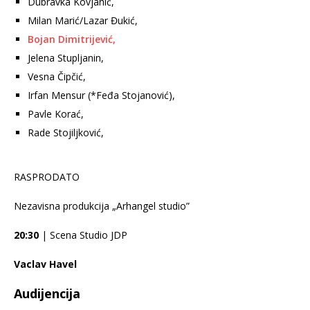
Dubravka Kovjanić,
Milan Marić/Lazar Đukić,
Bojan Dimitrijević,
Jelena Stupljanin,
Vesna Čipčić,
Irfan Mensur (*Feđa Stojanović),
Pavle Korać,
Rade Stojiljković,
RASPRODATO
Nezavisna produkcija „Arhangel studio”
20:30
| Scena Studio JDP
Vaclav Havel
Audijencija