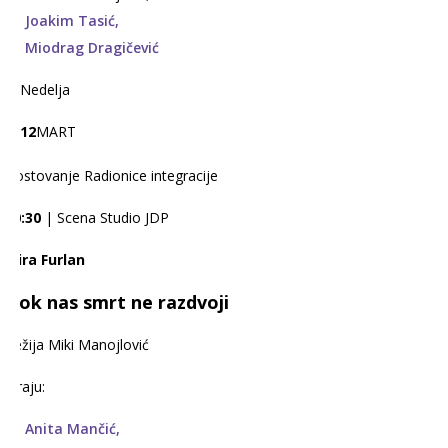
Joakim Tasić,
Miodrag Dragičević
Nedelja
12
MART
Gostovanje Radionice integracije
20:30
| Scena Studio JDP
Mira Furlan
Dok nas smrt ne razdvoji
Režija Miki Manojlović
Igraju:
Anita Mančić,