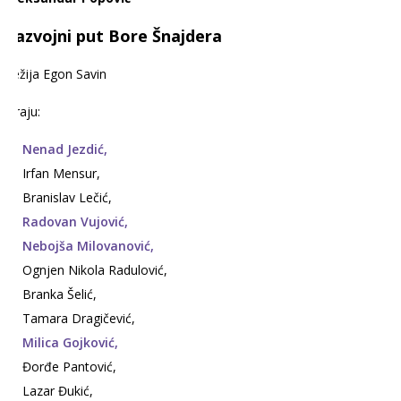
Razvojni put Bore Šnajdera
Režija Egon Savin
Igraju:
Nenad Jezdić,
Irfan Mensur,
Branislav Lečić,
Radovan Vujović,
Nebojša Milovanović,
Ognjen Nikola Radulović,
Branka Šelić,
Tamara Dragičević,
Milica Gojković,
Đorđe Pantović,
Lazar Đukić,