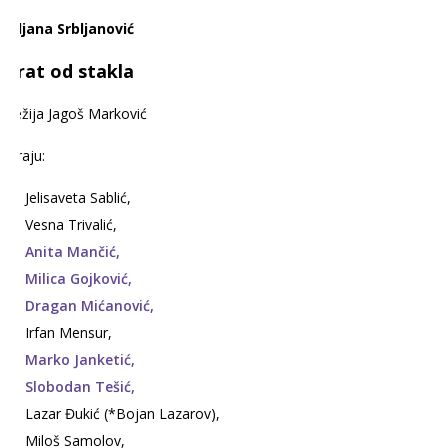
Biljana Srbljanović
Vrat od stakla
Režija Jagoš Marković
Igraju:
Jelisaveta Sablić,
Vesna Trivalić,
Anita Mančić,
Milica Gojković,
Dragan Mićanović,
Irfan Mensur,
Marko Janketić,
Slobodan Tešić,
Lazar Đukić (*Bojan Lazarov),
Miloš Samolov,