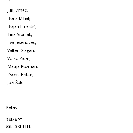
Jurij Zrnec,
Boris Mihalj,
Bojan Emeršič,
Tina Vrbnjak,
Eva Jesenovec,
Valter Dragan,
Vojko Zidar,
Matija Rozman,
Zvone Hribar,
Joži Šalej
Petak
24
MART
ENGLESKI TITL