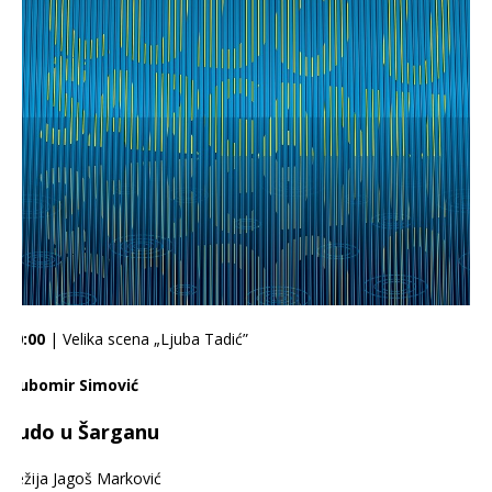
20:00
| Velika scena „Ljuba Tadić”
Ljubomir Simović
Čudo u Šarganu
Režija Jagoš Marković