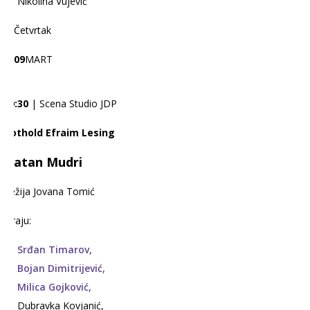
Nikolina Vujević
Četvrtak
09
MART
20:30
| Scena Studio JDP
Gothold Efraim Lesing
Natan Mudri
Režija Jovana Tomić
Igraju:
Srđan Timarov,
Bojan Dimitrijević,
Milica Gojković,
Dubravka Kovjanić,