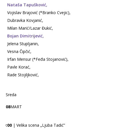
Nataša Tapušković,
Vojislav Brajović (*Branko Cvejic),
Dubravka Kovjanić,
Milan Marić/Lazar Đukić,
Bojan Dimitrijević,
Jelena Stupljanin,
Vesna Čipčić,
Irfan Mensur (*Feđa Stojanović),
Pavle Korać,
Rade Stojiljković,
Sreda
08
MART
20:00
| Velika scena „Ljuba Tadić”