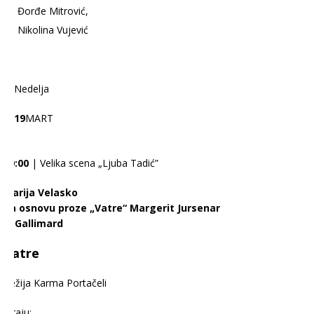
Đorđe Mitrović,
Nikolina Vujević
Nedelja
19
MART
20:00
| Velika scena „Ljuba Tadić”
Marija Velasko
na osnovu proze „Vatre“ Margerit Jursenar
© Gallimard
Vatre
Režija Karma Portačeli
Igraju: