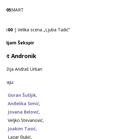
05
MART
20:00
| Velika scena „Ljuba Tadić”
Vilijam Šekspir
Tit Andronik
Režija Andraš Urban
Igraju:
Goran Šušljik,
Anđelika Simić,
Jovana Belović,
Veljko Stevanović,
Joakim Tasić,
Lazar Đukić,