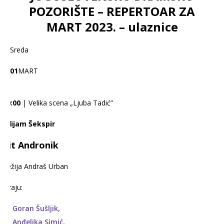
POZORIŠTE – REPERTOAR ZA
MART 2023. – ulaznice
Sreda
01
MART
20:00
| Velika scena „Ljuba Tadić”
Vilijam Šekspir
Tit Andronik
Režija Andraš Urban
Igraju:
Goran Šušljik,
Anđelika Simić,