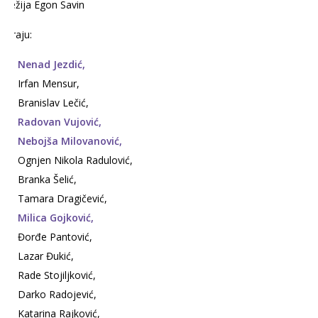
Režija Egon Savin
Igraju:
Nenad Jezdić,
Irfan Mensur,
Branislav Lečić,
Radovan Vujović,
Nebojša Milovanović,
Ognjen Nikola Radulović,
Branka Šelić,
Tamara Dragičević,
Milica Gojković,
Đorđe Pantović,
Lazar Đukić,
Rade Stojiljković,
Darko Radojević,
Katarina Rajković,