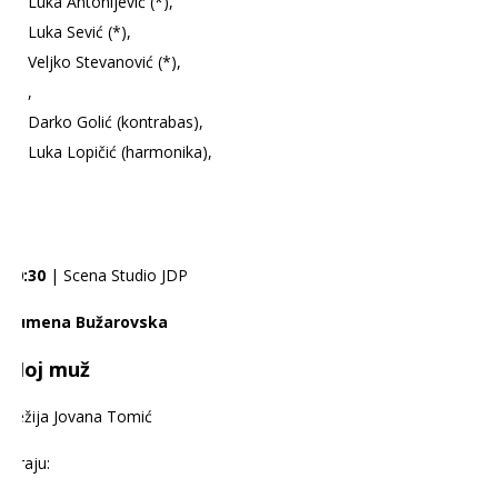
Luka Antonijević (*),
Luka Sević (*),
Veljko Stevanović (*),
,
Darko Golić (kontrabas),
Luka Lopičić (harmonika),
20:30
| Scena Studio JDP
Rumena Bužarovska
Moj muž
Režija Jovana Tomić
Igraju: