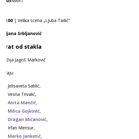
03
MART
20:00
| Velika scena „Ljuba Tadić”
Biljana Srbljanović
Vrat od stakla
Režija Jagoš Marković
Igraju:
Jelisaveta Sablić,
Vesna Trivalić,
Anita Mančić,
Milica Gojković,
Dragan Mićanović,
Irfan Mensur,
Marko Janketić,