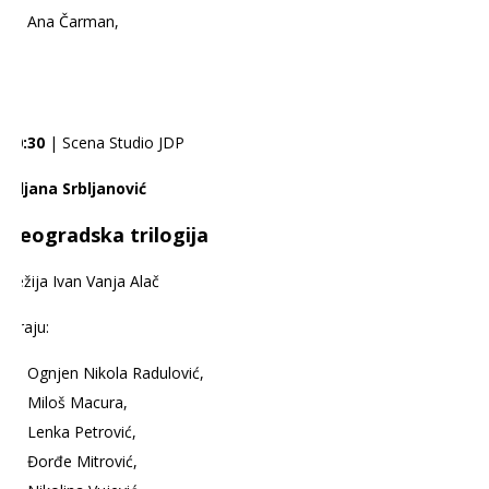
Ana Čarman,
20:30
| Scena Studio JDP
Biljana Srbljanović
Beogradska trilogija
Režija Ivan Vanja Alač
Igraju:
Ognjen Nikola Radulović,
Miloš Macura,
Lenka Petrović,
Đorđe Mitrović,