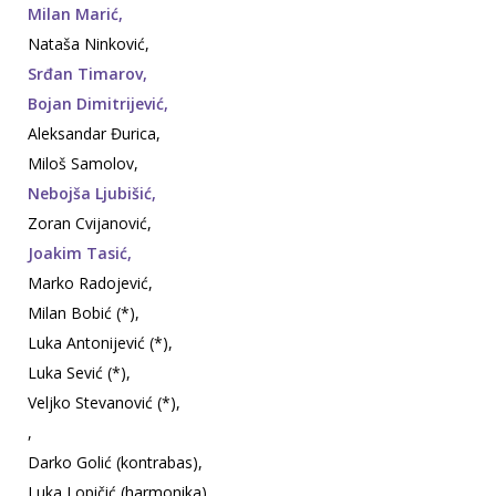
Milan Marić,
Nataša Ninković,
Srđan Timarov,
Bojan Dimitrijević,
Aleksandar Đurica,
Miloš Samolov,
Nebojša Ljubišić,
Zoran Cvijanović,
Joakim Tasić,
Marko Radojević,
Milan Bobić (*),
Luka Antonijević (*),
Luka Sević (*),
Veljko Stevanović (*),
,
Darko Golić (kontrabas),
Luka Lopičić (harmonika),