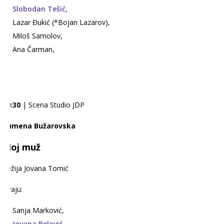
Slobodan Tešić,
Lazar Đukić (*Bojan Lazarov),
Miloš Samolov,
Ana Čarman,
20:30
| Scena Studio JDP
Rumena Bužarovska
Moj muž
Režija Jovana Tomić
Igraju:
Sanja Marković,
Jovana Belović