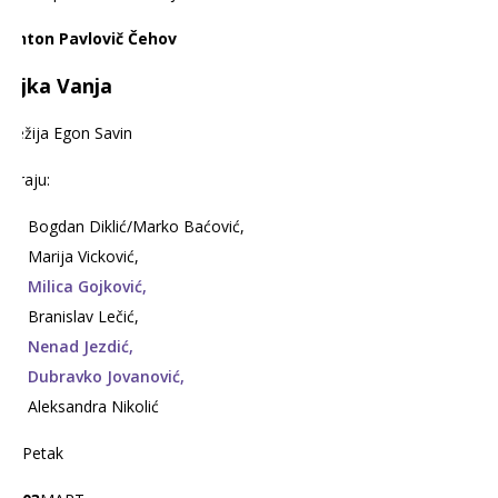
Anton Pavlovič Čehov
Ujka Vanja
Režija Egon Savin
Igraju:
Bogdan Diklić/Marko Baćović,
Marija Vicković,
Milica Gojković,
Branislav Lečić,
Nenad Jezdić,
Dubravko Jovanović,
Aleksandra Nikolić
Petak