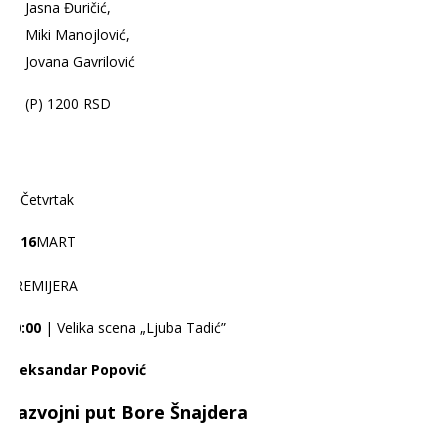
Jasna Đuričić,
Miki Manojlović,
Jovana Gavrilović
(P) 1200 RSD
Četvrtak
16
MART
PREMIJERA
20:00
| Velika scena „Ljuba Tadić”
Aleksandar Popović
Razvojni put Bore Šnajdera