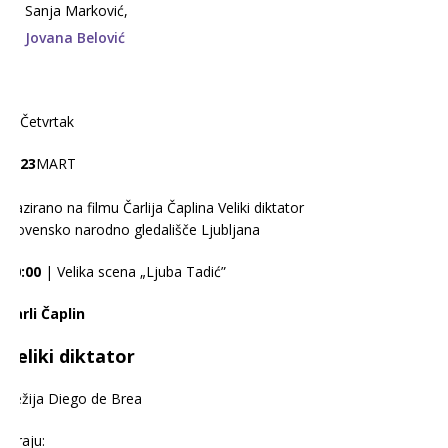
Sanja Marković,
Jovana Belović
Četvrtak
23
MART
Bazirano na filmu Čarlija Čaplina Veliki diktator
Slovensko narodno gledališče Ljubljana
20:00
| Velika scena „Ljuba Tadić”
Čarli Čaplin
Veliki diktator
Režija Diego de Brea
Igraju: