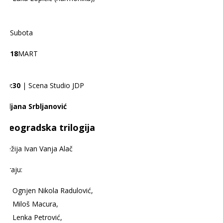
Subota
18
MART
20:30
| Scena Studio JDP
Biljana Srbljanović
Beogradska trilogija
Režija Ivan Vanja Alač
Igraju:
Ognjen Nikola Radulović,
Miloš Macura,
Lenka Petrović,