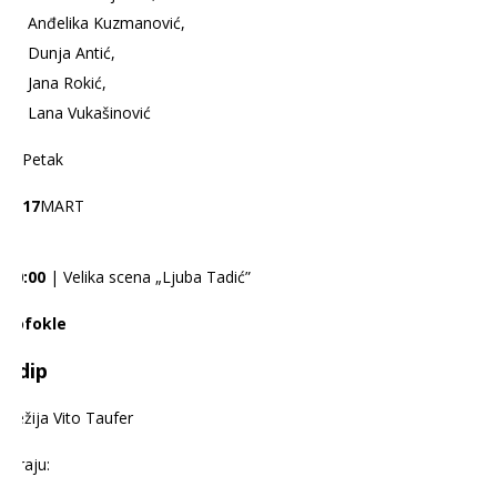
Anđelika Kuzmanović,
Dunja Antić,
Jana Rokić,
Lana Vukašinović
Petak
17
MART
20:00
| Velika scena „Ljuba Tadić”
Sofokle
Edip
Režija Vito Taufer
Igraju: