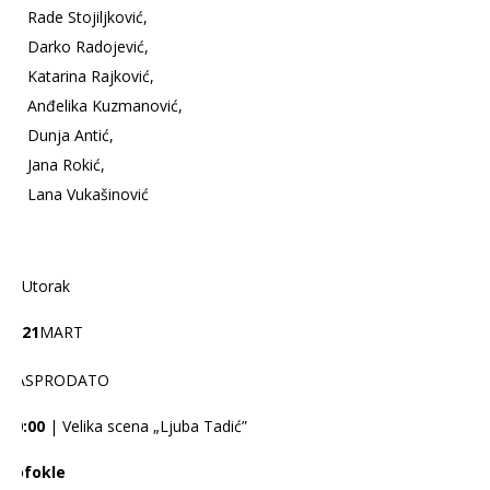
Rade Stojiljković,
Darko Radojević,
Katarina Rajković,
Anđelika Kuzmanović,
Dunja Antić,
Jana Rokić,
Lana Vukašinović
Utorak
21
MART
RASPRODATO
20:00
| Velika scena „Ljuba Tadić”
Sofokle