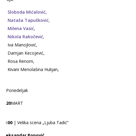
Sloboda Mićalović,
Nataša Tapušković,
Milena Vasić,
Nikola Rakočević,
Iva Manojlović,
Damjan Kecojević,
Rosa Renom,
Kivani Menolašina Hulijan,
Ponedeljak
20
MART
20:00
| Velika scena „Ljuba Tadić”
Aleksandar Popović