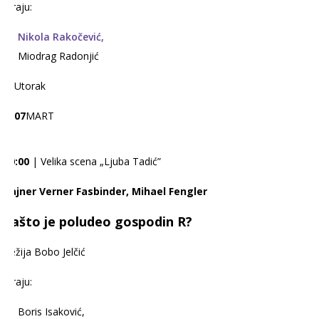
Igraju:
Nikola Rakočević,
Miodrag Radonjić
Utorak
07
MART
20:00
| Velika scena „Ljuba Tadić”
Rajner Verner Fasbinder, Mihael Fengler
Zašto je poludeo gospodin R?
Režija Bobo Jelčić
Igraju:
Boris Isaković,