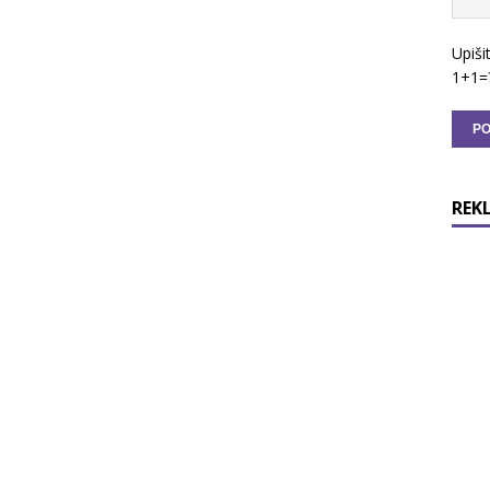
Upiši
1+1=
REK