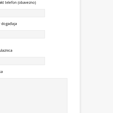
kt telefon (obavezno)
v događaja
ulaznica
ka