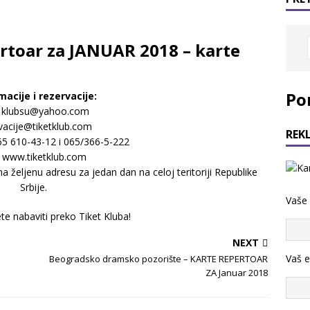
toar za JANUAR 2018 – karte
Po
macije i rezervacije:
: klubsu@yahoo.com
vacije@tiketklub.com
REK
065 610-43-12 i 065/366-5-222
: www.tiketklub.com
željenu adresu za jedan dan na celoj teritoriji Republike
Srbije.
Vaše
e nabaviti preko Tiket Kluba!
NEXT
Vaš e
Beogradsko dramsko pozorište – KARTE REPERTOAR
ZA Januar 2018