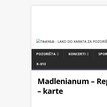
POZORIŠTA
KONCERTI
SPOR
K-013
Madlenianum – Re
– karte