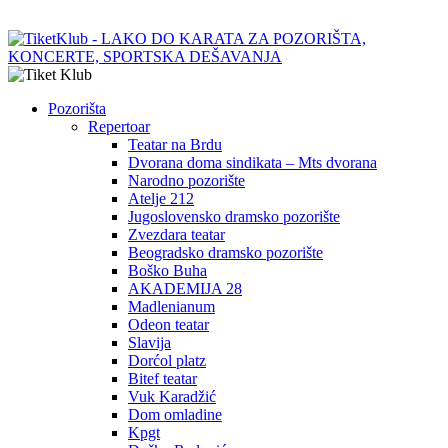
Pozorišta
Repertoar
Teatar na Brdu
Dvorana doma sindikata – Mts dvorana
Narodno pozorište
Atelje 212
Jugoslovensko dramsko pozorište
Zvezdara teatar
Beogradsko dramsko pozorište
Boško Buha
AKADEMIJA 28
Madlenianum
Odeon teatar
Slavija
Dorćol platz
Bitef teatar
Vuk Karadžić
Dom omladine
Kpgt