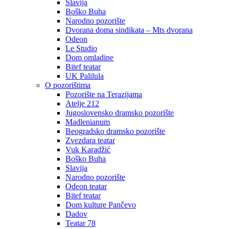
Slavija
Boško Buha
Narodno pozorište
Dvorana doma sindikata – Mts dvorana
Odeon
Le Studio
Dom omladine
Bitef teatar
UK Palilula
O pozorištima
Pozorište na Terazijama
Atelje 212
Jugoslovensko dramsko pozorište
Madlenianum
Beogradsko dramsko pozorište
Zvezdara teatar
Vuk Karadžić
Boško Buha
Slavija
Narodno pozorište
Odeon teatar
Bitef teatar
Dom kulture Pančevo
Dadov
Teatar 78