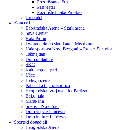
Pozorištance Puž
Pan teatar
Pozorište lutaka Pinokio
Umetnici
Koncerti
Beogradska Arena – Štark arena
Sava Centar
Hala Pionir
Dvorana doma sindikata – Mts dvorana
Hala sportova Novi Beograd – Ranko Žeravica
Tašmajdan
Dom omladine
SKC
Kalemegdan park
Ušće
Belexpocentar
Palić – Letnja pozornica
Beogradska tvrdjava – kk Partizan
Beko hala
Marakana
Spens – Novi Sad
Dom vojske Pančevo
Dom kulture Pančevo
Sportski dogadjaji
Beogradska Arena