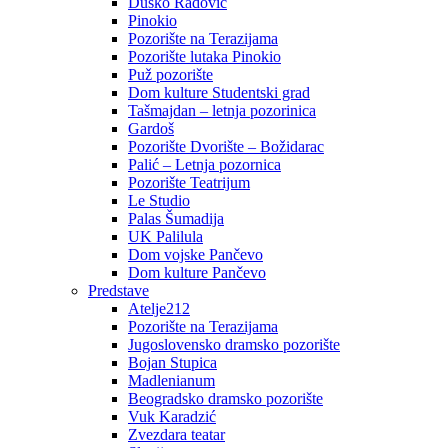
Duško Radović
Pinokio
Pozorište na Terazijama
Pozorište lutaka Pinokio
Puž pozorište
Dom kulture Studentski grad
Tašmajdan – letnja pozorinica
Gardoš
Pozorište Dvorište – Božidarac
Palić – Letnja pozornica
Pozorište Teatrijum
Le Studio
Palas Šumadija
UK Palilula
Dom vojske Pančevo
Dom kulture Pančevo
Predstave
Atelje212
Pozorište na Terazijama
Jugoslovensko dramsko pozorište
Bojan Stupica
Madlenianum
Beogradsko dramsko pozorište
Vuk Karadzić
Zvezdara teatar