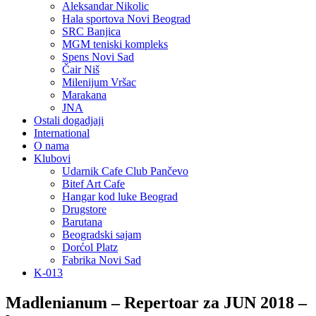
Aleksandar Nikolic
Hala sportova Novi Beograd
SRC Banjica
MGM teniski kompleks
Spens Novi Sad
Čair Niš
Milenijum Vršac
Marakana
JNA
Ostali dogadjaji
International
O nama
Klubovi
Udarnik Cafe Club Pančevo
Bitef Art Cafe
Hangar kod luke Beograd
Drugstore
Barutana
Beogradski sajam
Dorćol Platz
Fabrika Novi Sad
K-013
Madlenianum – Repertoar za JUN 2018 –