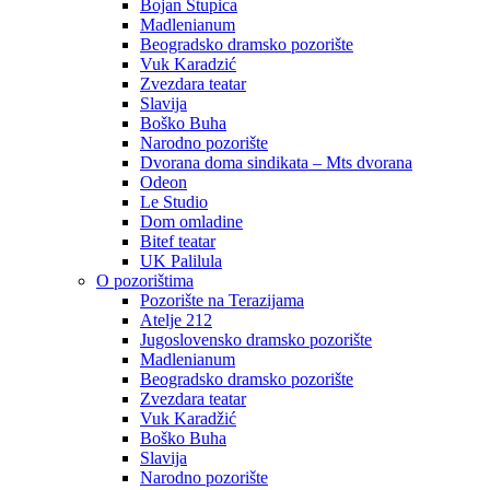
Bojan Stupica
Madlenianum
Beogradsko dramsko pozorište
Vuk Karadzić
Zvezdara teatar
Slavija
Boško Buha
Narodno pozorište
Dvorana doma sindikata – Mts dvorana
Odeon
Le Studio
Dom omladine
Bitef teatar
UK Palilula
O pozorištima
Pozorište na Terazijama
Atelje 212
Jugoslovensko dramsko pozorište
Madlenianum
Beogradsko dramsko pozorište
Zvezdara teatar
Vuk Karadžić
Boško Buha
Slavija
Narodno pozorište