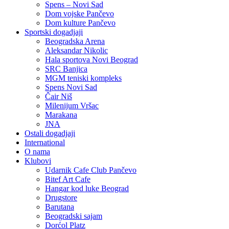
Spens – Novi Sad
Dom vojske Pančevo
Dom kulture Pančevo
Sportski dogadjaji
Beogradska Arena
Aleksandar Nikolic
Hala sportova Novi Beograd
SRC Banjica
MGM teniski kompleks
Spens Novi Sad
Čair Niš
Milenijum Vršac
Marakana
JNA
Ostali dogadjaji
International
O nama
Klubovi
Udarnik Cafe Club Pančevo
Bitef Art Cafe
Hangar kod luke Beograd
Drugstore
Barutana
Beogradski sajam
Dorćol Platz