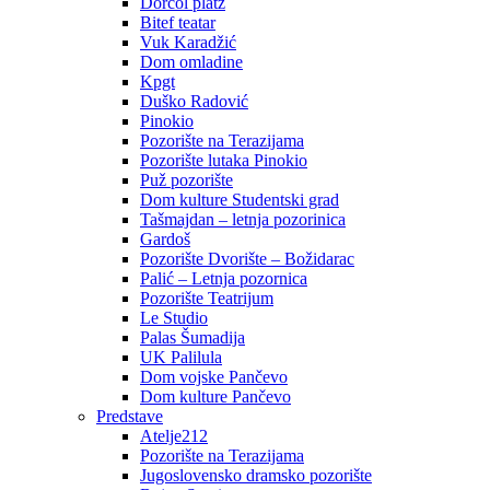
Dorćol platz
Bitef teatar
Vuk Karadžić
Dom omladine
Kpgt
Duško Radović
Pinokio
Pozorište na Terazijama
Pozorište lutaka Pinokio
Puž pozorište
Dom kulture Studentski grad
Tašmajdan – letnja pozorinica
Gardoš
Pozorište Dvorište – Božidarac
Palić – Letnja pozornica
Pozorište Teatrijum
Le Studio
Palas Šumadija
UK Palilula
Dom vojske Pančevo
Dom kulture Pančevo
Predstave
Atelje212
Pozorište na Terazijama
Jugoslovensko dramsko pozorište