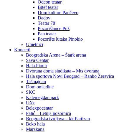
Odeon teatar
Bitef teatar
Dom kulture Pančevo
Dadov
Teatar 78
Pozorištance Puž
Pan teatar
Pozorište lutaka Pinokio
Umetnici
Koncerti
Beogradska Arena – Štark arena
Sava Centar
Hala Pionir
Dvorana doma sindikata – Mts dvorana
Hala sportova Novi Beograd – Ranko Žeravica
Tašmajdan
Dom omladine
SKC
Kalemegdan park
Ušće
Belexpocentar
Palić – Letnja pozornica
Beogradska tvrdjava – kk Partizan
Beko hala
Marakana