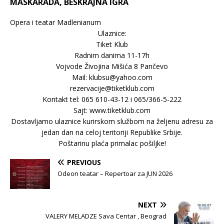
MASKARADA, BESKRAJNA IGRA
Opera i teatar Madlenianum
Ulaznice:
Tiket Klub
Radnim danima 11-17h
Vojvode Živojina Mišića 8 Pančevo
Mail: klubsu@yahoo.com
rezervacije@tiketklub.com
Kontakt tel: 065 610-43-12 i 065/366-5-222
Sajt: www.tiketklub.com
Dostavljamo ulaznice kurirskom službom na željenu adresu za
jedan dan na celoj teritoriji Republike Srbije.
Poštarinu plaća primalac pošiljke!
PREVIOUS
Odeon teatar – Repertoar za JUN 2026
NEXT
VALERY MELADZE Sava Centar , Beograd