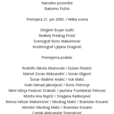
Nаrodno pozorište
Đakomo Pučini
Premijera 21. jun 2000. / Velika scena
Dirigent Bojan Suđić
Reditelj Predrag Protić
Scenograf Boris Maksimović
Kostimograf Ljiljana Dragović
Premijerna podela:
Rodolfo Nikola Kitanovski / Dušan Plazinić
Marsel Zoran Aleksandrić / Goran Gligorić
Šonar Vladimir Andrić / Vuk Matić
Kolin Nenad Jakovljević / Boris Petronje
Mimi Višnja Pavlović Drakulić / Jasmina Trumbetaš Petrović
Mizeta Ana Rupčić / Dragana Radivojević
Benoa Velizar Maksimović / Miodrag Matić / Branislav Kosanić
Alsindor Miodrag Matić / Branislav Kosanić
Carinik Aleksandar Stamatović