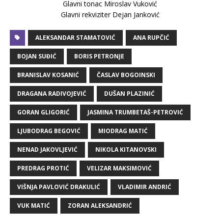
Glavni tonac Miroslav Vuković
Glavni rekviziter Dejan Janković
ALEKSANDAR STAMATOVIĆ
ANA RUPČIĆ
BOJAN SUĐIĆ
BORIS PETRONJE
BRANISLAV KOSANIĆ
ČASLAV BOGOINSKI
DRAGANA RADIVOJEVIĆ
DUŠAN PLAZINIĆ
GORAN GLIGORIĆ
JASMINA TRUMBETAŠ-PETROVIĆ
LJUBODRAG BEGOVIĆ
MIODRAG MATIĆ
NENAD JAKOVLJEVIĆ
NIKOLA KITANOVSKI
PREDRAG PROTIĆ
VELIZAR MAKSIMOVIĆ
VIŠNJA PAVLOVIĆ DRAKULIĆ
VLADIMIR ANDRIĆ
VUK MATIĆ
ZORAN ALEKSANDRIĆ