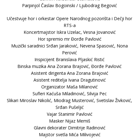
Parpinjol Časlav Bogoinski / Ljubodrag Begović
Učestvuje hor i orkestar Opere Narodnog pozorišta i Dečji hor
RTS-a
Koncertmajstor Iskra Uzelac, Vesna Jovanović
Hor spremio mr Đorđe Pavlović
Muzički saradnici Srđan Jaraković, Nevena Spasović, Nona
Perović
Inspicijent Branislava Pljaskić Ristić
Binska muzika Ana Zorana Brajović, Đorđe Pavlović
Asistent dirigenta Ana Zorana Brajović
Asistent reditelja Ivana Dragutinović
Organizator Maša Milanović
Sufleri Kaćuša Miladinović, Silvija Pec
Slikari Miroslav Nikolić, Miodrag Musterović, Svetislav Živković,
Srđan Pušeljić
Vajar Stanimir Pavlović
Masker Nijaz Memiš
Glavni dekorater Dimitrije Radinović
Majstor svetla Mića Milivojević