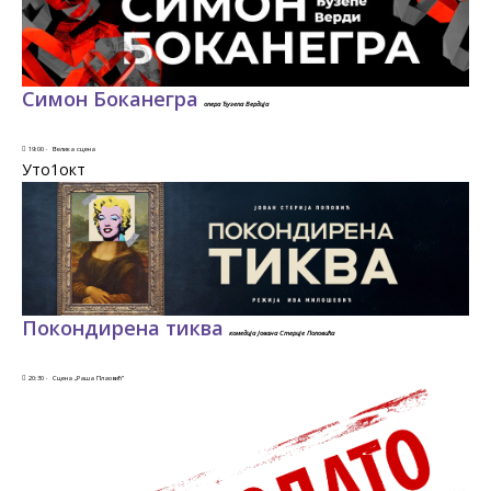
Симон Боканегра
опера Ђузепа Вердија
19:00 ·
Велика сцена
Уто1
окт
Покондирена тиква
комедија Јована Стерије Поповића
20:30 ·
Сцена „Раша Плаовић”