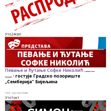
Уто24
сеп
Певање и ћутање Софке Николић
у режији Соње
·
гостује Градско позориште
Петровић
„Семберија“ Бијељина
20:30 ·
Сцена „Раша Плаовић”
Уто1
окт