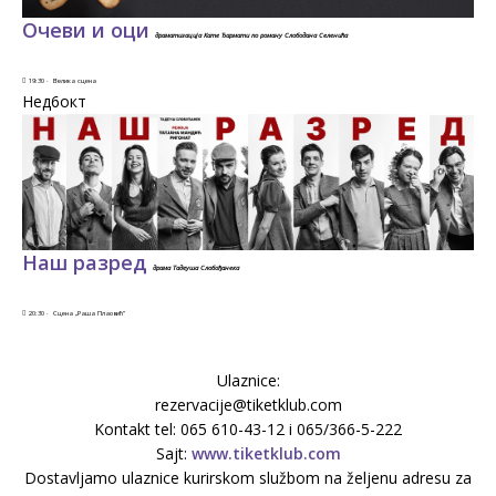
Очеви и оци
драматизација Кате Ђармати по роману Слободана Селенића
19:30 ·
Велика сцена
Нед6
окт
Наш разред
драма Тадеуша Слобођанека
20:30 ·
Сцена „Раша Плаовић”
Ulaznice:
rezervacije@tiketklub.com
Kontakt tel: 065 610-43-12 i 065/366-5-222
Sajt:
www.tiketklub.com
Dostavljamo ulaznice kurirskom službom na željenu adresu za