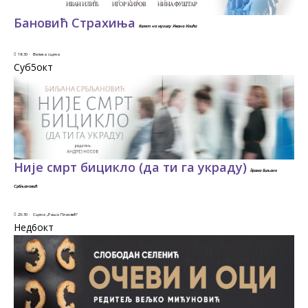
Бановић Страхиња
балет на музику Ивана Илића
19:30 ·
Велика сцена
Суб5
окт
Није смрт бицикло (да ти га украду)
драма Биљане
Србљановић
20:30 ·
Сцена „Раша Плаовић”
Нед6
окт