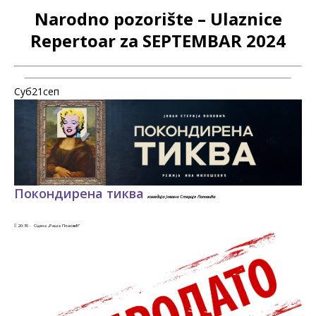
Narodno pozorište – Ulaznice
Repertoar za SEPTEMBAR 2024
Суб21
сеп
Покондирена тиква
комедија Јована Стерије Поповића
20:30 ·
Сцена „Раша Плаовић”