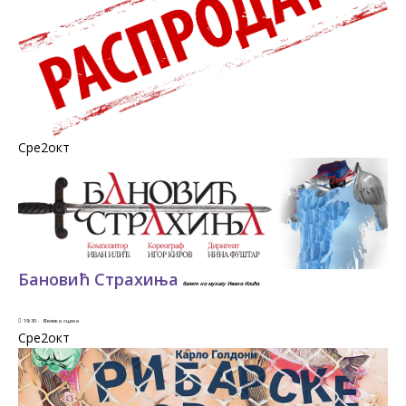
Сре2
окт
Бановић Страхиња
балет на музику Ивана Илића
19:30 ·
Велика сцена
Сре2
окт