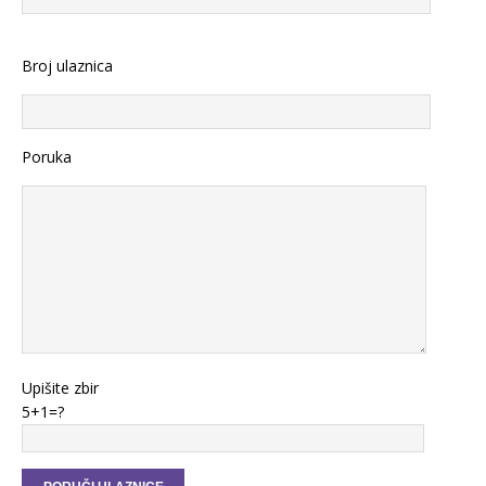
Broj ulaznica
Poruka
Upišite zbir
5+1=?