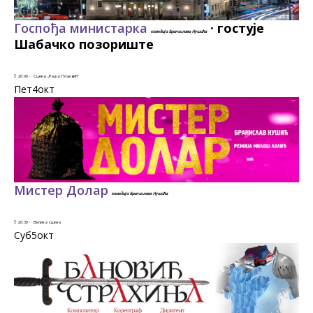
Госпођа министарка
·
гостује
комедија Бранислава Нушића
Шабачко позориште
20:00 ·
Сцена „Раша Плаовић”
Пет4
окт
Мистер Долар
комедија Бранислава Нушића
20:30 ·
Велика сцена
Суб5
окт