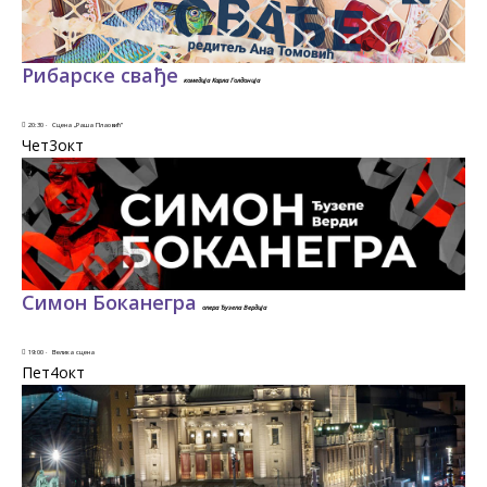
Рибарске свађе
комедија Карла Голдонија
20:30 ·
Сцена „Раша Плаовић”
Чет3
окт
Симон Боканегра
опера Ђузепа Вердија
19:00 ·
Велика сцена
Пет4
окт