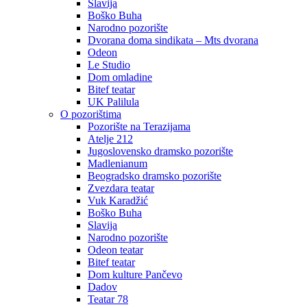
Slavija
Boško Buha
Narodno pozorište
Dvorana doma sindikata – Mts dvorana
Odeon
Le Studio
Dom omladine
Bitef teatar
UK Palilula
O pozorištima
Pozorište na Terazijama
Atelje 212
Jugoslovensko dramsko pozorište
Madlenianum
Beogradsko dramsko pozorište
Zvezdara teatar
Vuk Karadžić
Boško Buha
Slavija
Narodno pozorište
Odeon teatar
Bitef teatar
Dom kulture Pančevo
Dadov
Teatar 78