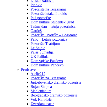
Duško Radović
Pinokio
Pozorište na Terazijama
Pozorište lutaka Pinokio
Puž pozorište
Dom kulture Studentski grad
Tašmajdan – letnja pozorinica
Gardoš
Pozorište Dvorište – Božidarac
Palić – Letnja pozornica
Pozorište Teatrijum
Le Studio
Palas Šumadija
UK Palilula
Dom vojske Pančevo
Dom kulture Pančevo
Predstave
Atelje212
Pozorište na Terazijama
Jugoslovensko dramsko pozorište
Bojan Stupica
Madlenianum
Beogradsko dramsko pozorište
Vuk Karadzić
Zvezdara teatar