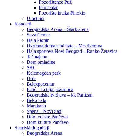
Pozorištance Puž
Pan teatar
Pozorište lutaka Pinokio
Umetnici
Koncerti
Beogradska Arena – Štark arena
Sava Centar
Hala Pionir
Dvorana doma sindikata – Mts dvorana
Hala sportova Novi Beograd – Ranko Žeravica
Tašmajdan
Dom omladine
SKC
Kalemegdan park
Ušće
Belexpocentar
Palić – Letnja pozornica
Beogradska tvrdjava – kk Partizan
Beko hala
Marakana
Spens – Novi Sad
Dom vojske Pančevo
Dom kulture Pančevo
Sportski dogadjaji
Beogradska Arena