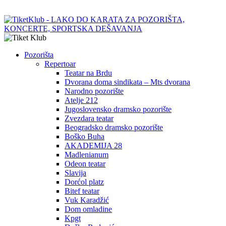
Pozorišta
Repertoar
Teatar na Brdu
Dvorana doma sindikata – Mts dvorana
Narodno pozorište
Atelje 212
Jugoslovensko dramsko pozorište
Zvezdara teatar
Beogradsko dramsko pozorište
Boško Buha
AKADEMIJA 28
Madlenianum
Odeon teatar
Slavija
Dorćol platz
Bitef teatar
Vuk Karadžić
Dom omladine
Kpgt