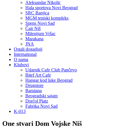
Aleksandar Nikolic
Hala sportova Novi Beograd
SRC Banjica
MGM teniski kompleks
Spens Novi Sad
Čair Niš
Milenijum Vršac
Marakana
JNA
Ostali dogadjaji
International
O nama
Klubovi
Udarnik Cafe Club Pančevo
Bitef Art Cafe
Hangar kod luke Beograd
Drugstore
Barutana
Beogradski sajam
Dorćol Platz
Fabrika Novi Sad
K-013
One stvari Dom Vojske Niš