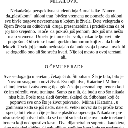
MIHAILOVIĆ
Nekadašnja perspektivna studentkinja žurnalistike. Namera
da„plastikom“ ukloni trag bivšeg vremena ne pomaže da ukloni
sve bivše tragove neveremena u kojem je živela. Dete velegrada o
čijem životu su odlučivali drugi, presenzebilna i predelikatna da bi
joj bilo svejedno. Hoće da pokuša još jednom, dok još ima nešto
malo vremena. Umela je i ume da voli, makar te ljubavi bile
pogrešne. Od sete se brani gorkim humorom koji zna da bude
lekovit. Uvek joj je malo nedostajalo da bude svoja i prava i uvek bi
se dogodilo ono ali što sreću kvari. Nije joj mesto u ovoj teretani,
ali..
O ČEMU SE RADI:
Sve se dogadja u teretani, čekajući dr. Štibohara Šta je bilo, bilo je.
Novom snagom u novi život. Evo njih dve, Katarine i Miline u
elitnoj teretani zatvorenog tipa gde čekaju personalnog trenera koji
će im odrediti vrstu treninga. Samo za njih, da budu ono što nikada
nisu bile. Posle toga sledi čarobni skalpel dr. Štibohara koji će
popraviti sve ono što je život pokvario. Milina i Katarina , u
godinama kada se još nada, dale su veliki novac da bi prošle kroz
specijalni tretman čije je finale plastična operacija. Nikada se pre
nisu srele njih dve i nikada se i ne bi srele da nije ove male teretane i
trenera koji nedopustivo kasni. Dva dijametralno suprotna karaktera,
dve naizgled obične ali uzbudljive sudbine kroz koje se prelamaju