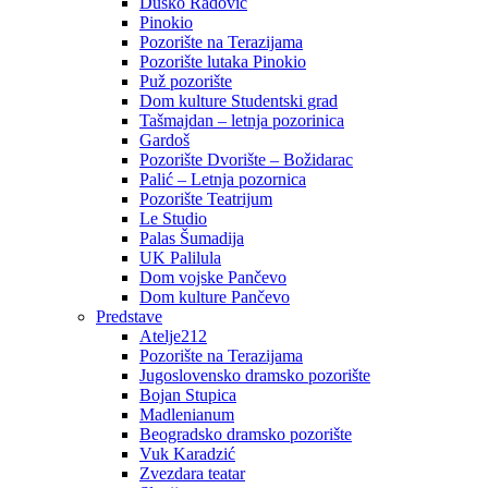
Duško Radović
Pinokio
Pozorište na Terazijama
Pozorište lutaka Pinokio
Puž pozorište
Dom kulture Studentski grad
Tašmajdan – letnja pozorinica
Gardoš
Pozorište Dvorište – Božidarac
Palić – Letnja pozornica
Pozorište Teatrijum
Le Studio
Palas Šumadija
UK Palilula
Dom vojske Pančevo
Dom kulture Pančevo
Predstave
Atelje212
Pozorište na Terazijama
Jugoslovensko dramsko pozorište
Bojan Stupica
Madlenianum
Beogradsko dramsko pozorište
Vuk Karadzić
Zvezdara teatar