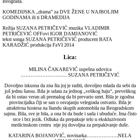
Beograda.
KOMEDIJSKA ,,drama” za DVE ŽENE U NAJBOLJIM
GODINAMA ili ti DRAMEDIJA
Režija SUZANA PETRIČEVIĆ muzika VLADIMIR
PETRIČEVIĆ OFFovi IGOR DAMJANOVIĆ
tekst songa SUZANA PETRIČEVIĆ producent BATA
KARADŽIĆ produkcija FaVI 2014
Lica:
MILINA ČAKAREVIĆ uspešna udovica
………………………. SUZANA PETRIČEVIĆ
Dovoljno iskusna da zna šta joj je raditi, dovoljno mlada da sebi da
još jednu šansu. Bila je udata za jednog „velikog baju“, prevelikog
da bi ostao veran ali premalog da bi prevario smrt. Bila je zgodna
provincijalka čiji se san o osvajanju velegrada ostvario. Bila je
atraktivna hostesa na štandu skupih automobila na Beogradskom
sajmu. Bila, sve je bila, a ona bi da bude i sada i ubuduće. Ima čisto
srce i brz jezik. Odluka da prepakuje telo u ekskluzivnom
medicinskom centru nije joj dovoljna za prepakivanje duše.
KATARINA BOJANOVIĆ, novinarka……………….NELA