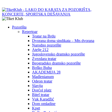
Pozorišta
Repertoar
Teatar na Brdu
Dvorana doma sindikata – Mts dvorana
Narodno pozorište
Atelje 212
Jugoslovensko dramsko pozorište
Zvezdara teatar
Beogradsko dramsko pozorište
Boško Buha
AKADEMIJA 28
Madlenianum
Odeon teatar
Slavija
Dorćol platz
Bitef teatar
Vuk Karadžić
Dom omladine
Kpgt