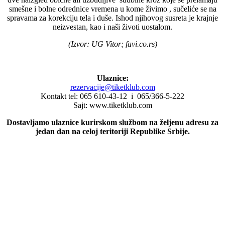
smešne i bolne odrednice vremena u kome živimo , sučeliće se na
spravama za korekciju tela i duše. Ishod njihovog susreta je krajnje
neizvestan, kao i naši životi uostalom.
(Izvor: UG Vitor; favi.co.rs)
Ulaznice:
rezervacije@tiketklub.com
Kontakt tel: 065 610-43-12 i 065/366-5-222
Sajt: www.tiketklub.com
Dostavljamo ulaznice kurirskom službom na željenu adresu za
jedan dan na celoj teritoriji Republike Srbije.