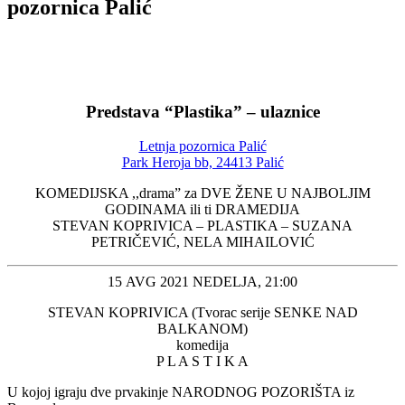
pozornica Palić
Predstava “Plastika” – ulaznice
Letnja pozornica Palić
Park Heroja bb, 24413 Palić
KOMEDIJSKA ,,drama” za DVE ŽENE U NAJBOLJIM
GODINAMA ili ti DRAMEDIJA
STEVAN KOPRIVICA – PLASTIKA – SUZANA
PETRIČEVIĆ, NELA MIHAILOVIĆ
15 AVG 2021 NEDELJA, 21:00
STEVAN KOPRIVICA (Tvorac serije SENKE NAD
BALKANOM)
komedija
P L A S T I K A
U kojoj igraju dve prvakinje NARODNOG POZORIŠTA iz