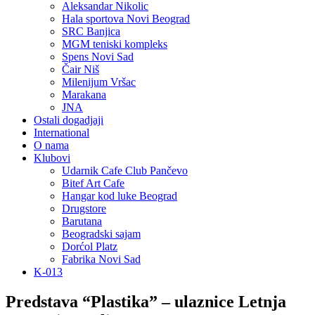
Aleksandar Nikolic
Hala sportova Novi Beograd
SRC Banjica
MGM teniski kompleks
Spens Novi Sad
Čair Niš
Milenijum Vršac
Marakana
JNA
Ostali dogadjaji
International
O nama
Klubovi
Udarnik Cafe Club Pančevo
Bitef Art Cafe
Hangar kod luke Beograd
Drugstore
Barutana
Beogradski sajam
Dorćol Platz
Fabrika Novi Sad
K-013
Predstava “Plastika” – ulaznice Letnja