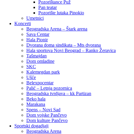
Pozorištance Puž
Pan teatar
Pozorište lutaka Pinokio
Umetnici
Koncerti
Beogradska Arena – Štark arena
Sava Centar
Hala Pionir
Dvorana doma sindikata – Mts dvorana
Hala sportova Novi Beograd – Ranko Žeravica
Tašmajdan
Dom omladine
SKC
Kalemegdan park
Ušće
Belexpocentar
Palić – Letnja pozornica
Beogradska tvrdjava – kk Partizan
Beko hala
Marakana
Spens – Novi Sad
Dom vojske Pančevo
Dom kulture Pančevo
Sportski dogadjaji
Beogradska Arena