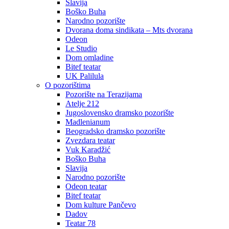
Slavija
Boško Buha
Narodno pozorište
Dvorana doma sindikata – Mts dvorana
Odeon
Le Studio
Dom omladine
Bitef teatar
UK Palilula
O pozorištima
Pozorište na Terazijama
Atelje 212
Jugoslovensko dramsko pozorište
Madlenianum
Beogradsko dramsko pozorište
Zvezdara teatar
Vuk Karadžić
Boško Buha
Slavija
Narodno pozorište
Odeon teatar
Bitef teatar
Dom kulture Pančevo
Dadov
Teatar 78