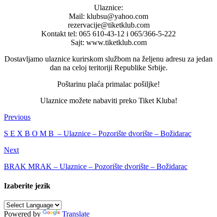
Ulaznice:
Mail: klubsu@yahoo.com
rezervacije@tiketklub.com
Kontakt tel: 065 610-43-12 i 065/366-5-222
Sajt: www.tiketklub.com
Dostavljamo ulaznice kurirskom službom na željenu adresu za jedan
dan na celoj teritoriji Republike Srbije.
Poštarinu plaća primalac pošiljke!
Ulaznice možete nabaviti preko Tiket Kluba!
Previous
S E X B O M B – Ulaznice – Pozorište dvorište – Božidarac
Next
BRAK MRAK – Ulaznice – Pozorište dvorište – Božidarac
Izaberite jezik
Powered by
Translate