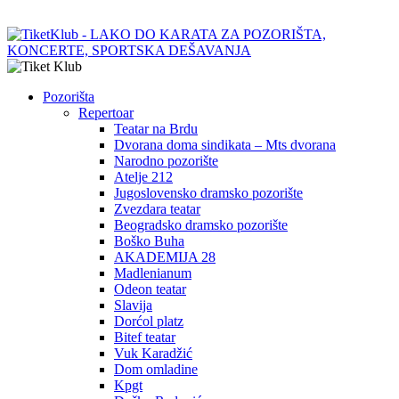
Pozorišta
Repertoar
Teatar na Brdu
Dvorana doma sindikata – Mts dvorana
Narodno pozorište
Atelje 212
Jugoslovensko dramsko pozorište
Zvezdara teatar
Beogradsko dramsko pozorište
Boško Buha
AKADEMIJA 28
Madlenianum
Odeon teatar
Slavija
Dorćol platz
Bitef teatar
Vuk Karadžić
Dom omladine
Kpgt