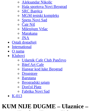
Aleksandar Nikolic
Hala sportova Novi Beograd
SRC Banjica
MGM teniski kompleks
Spens Novi Sad
Čair Niš
Milenijum Vršac
Marakana
JNA
Ostali dogadjaji
International
O nama
Klubovi
Udarnik Cafe Club Pančevo
Bitef Art Cafe
Hangar kod luke Beograd
Drugstore
Barutana
Beogradski sajam
Dorćol Platz
Fabrika Novi Sad
K-013
KUM NIJE DUGME – Ulaznice –