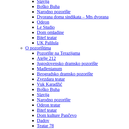
Slavija
Boško Buha
Narodno pozorište
Dvorana doma sindikata – Mts dvorana
Odeon
Le Studio
Dom omladine
Bitef teatar
UK Palilula
O pozorištima
Pozorište na Terazijama
Atelje 212
Jugoslovensko dramsko pozorište
Madlenianum
Beogradsko dramsko pozorište
Zvezdara teatar
Vuk Karadžić
Boško Buha
Slavija
Narodno pozorište
Odeon teatar
Bitef teatar
Dom kulture Pančevo
Dadov
Teatar 78