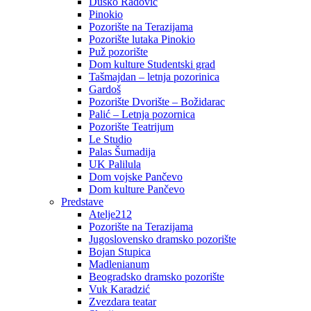
Duško Radović
Pinokio
Pozorište na Terazijama
Pozorište lutaka Pinokio
Puž pozorište
Dom kulture Studentski grad
Tašmajdan – letnja pozorinica
Gardoš
Pozorište Dvorište – Božidarac
Palić – Letnja pozornica
Pozorište Teatrijum
Le Studio
Palas Šumadija
UK Palilula
Dom vojske Pančevo
Dom kulture Pančevo
Predstave
Atelje212
Pozorište na Terazijama
Jugoslovensko dramsko pozorište
Bojan Stupica
Madlenianum
Beogradsko dramsko pozorište
Vuk Karadzić
Zvezdara teatar