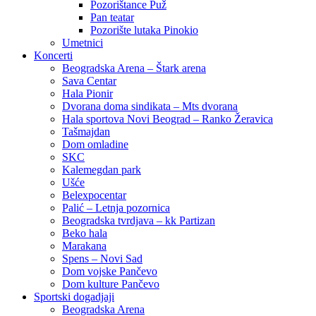
Pozorištance Puž
Pan teatar
Pozorište lutaka Pinokio
Umetnici
Koncerti
Beogradska Arena – Štark arena
Sava Centar
Hala Pionir
Dvorana doma sindikata – Mts dvorana
Hala sportova Novi Beograd – Ranko Žeravica
Tašmajdan
Dom omladine
SKC
Kalemegdan park
Ušće
Belexpocentar
Palić – Letnja pozornica
Beogradska tvrdjava – kk Partizan
Beko hala
Marakana
Spens – Novi Sad
Dom vojske Pančevo
Dom kulture Pančevo
Sportski dogadjaji
Beogradska Arena