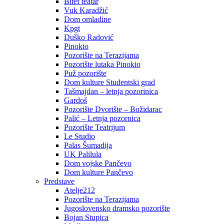
Bitef teatar
Vuk Karadžić
Dom omladine
Kpgt
Duško Radović
Pinokio
Pozorište na Terazijama
Pozorište lutaka Pinokio
Puž pozorište
Dom kulture Studentski grad
Tašmajdan – letnja pozorinica
Gardoš
Pozorište Dvorište – Božidarac
Palić – Letnja pozornica
Pozorište Teatrijum
Le Studio
Palas Šumadija
UK Palilula
Dom vojske Pančevo
Dom kulture Pančevo
Predstave
Atelje212
Pozorište na Terazijama
Jugoslovensko dramsko pozorište
Bojan Stupica