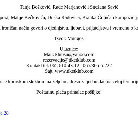
Tanja Bošković, Rade Marjanović i Snežana Savić
apora, Matije Bećkovića, Duška Radovića, Branka Ćopića i kompozicij
ironičan način govori o djetinjstvu, ljubavi, prijateljstvu i vremenu 
Izvor: Mungos
Ulaznice:
Mail: klubsu@yahoo.com
rezervacije@tiketklub.com
Kontakt tel: 065 610-43-12 i 065/366-5-222
Sajt: www.tiketklub.com
ce kurirskom službom na željenu adresu za jedan dan na celoj teritorij
Poštarinu plaća primalac pošiljke!
a 28