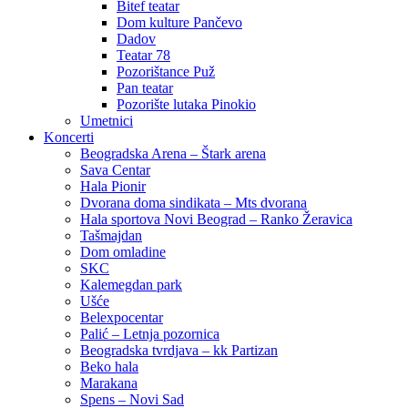
Bitef teatar
Dom kulture Pančevo
Dadov
Teatar 78
Pozorištance Puž
Pan teatar
Pozorište lutaka Pinokio
Umetnici
Koncerti
Beogradska Arena – Štark arena
Sava Centar
Hala Pionir
Dvorana doma sindikata – Mts dvorana
Hala sportova Novi Beograd – Ranko Žeravica
Tašmajdan
Dom omladine
SKC
Kalemegdan park
Ušće
Belexpocentar
Palić – Letnja pozornica
Beogradska tvrdjava – kk Partizan
Beko hala
Marakana
Spens – Novi Sad