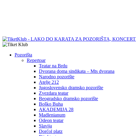
Pozorišta
Repertoar
Teatar na Brdu
Dvorana doma sindikata – Mts dvorana
Narodno pozorište
Atelje 212
Jugoslovensko dramsko pozorište
Zvezdara teatar
Beogradsko dramsko pozorište
Boško Buha
AKADEMIJA 28
Madlenianum
Odeon teatar
Slavija
Dorćol platz