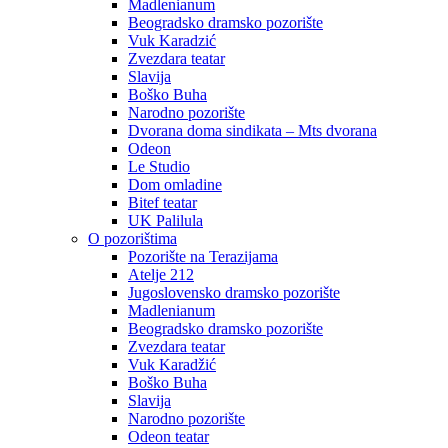
Madlenianum
Beogradsko dramsko pozorište
Vuk Karadzić
Zvezdara teatar
Slavija
Boško Buha
Narodno pozorište
Dvorana doma sindikata – Mts dvorana
Odeon
Le Studio
Dom omladine
Bitef teatar
UK Palilula
O pozorištima
Pozorište na Terazijama
Atelje 212
Jugoslovensko dramsko pozorište
Madlenianum
Beogradsko dramsko pozorište
Zvezdara teatar
Vuk Karadžić
Boško Buha
Slavija
Narodno pozorište
Odeon teatar