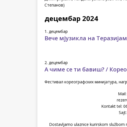
Степанов)
децембар 2024
1. децембар
Вече мјузикла на Теразија
2. децембар
А чиме се ти бавиш? / Кор
Фестивал кореографских минијатура, наг
Mail
rezer
Kontakt tel: 
Sajt
Dostavljamo ulaznice kurirskom službom na 