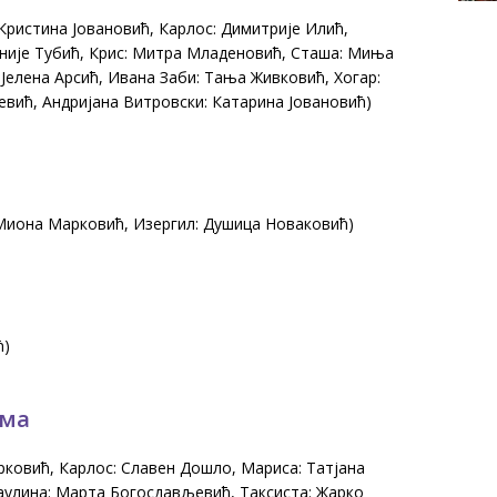
Кристина Јовановић, Карлос: Димитрије Илић,
еније Тубић, Крис: Митра Младеновић, Сташа: Миња
 Јелена Арсић, Ивана Заби: Тања Живковић, Хогар:
вић, Андријана Витровски: Катарина Јовановић)
 Миона Марковић, Изергил: Душица Новаковић)
ћ)
ома
рковић, Карлос: Славен Дошло, Мариса: Татјана
Паулина: Марта Богосдављевић, Таксиста: Жарко