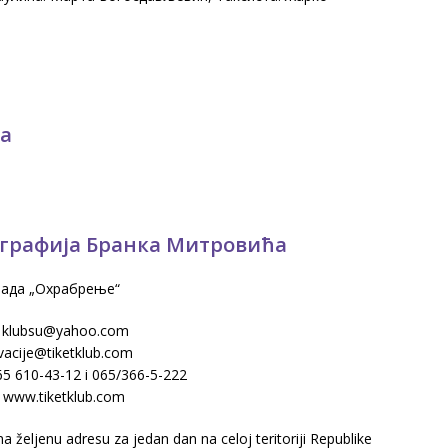
ма
еографија Бранка Митровића
рада „Охрабрење“
: klubsu@yahoo.com
vacije@tiketklub.com
065 610-43-12 i 065/366-5-222
: www.tiketklub.com
željenu adresu za jedan dan na celoj teritoriji Republike