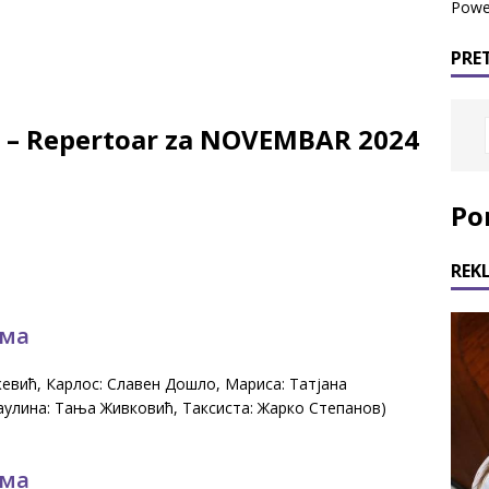
Powe
PRE
a – Repertoar za NOVEMBAR 2024
Po
REK
ома
жевић, Карлос: Славен Дошло, Мариса: Татјана
Паулина: Тања Живковић, Таксиста: Жарко Степанов)
ома