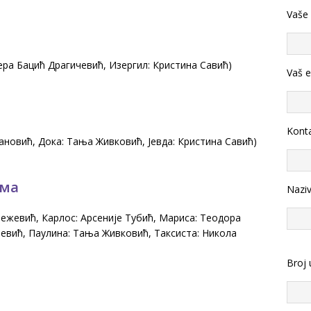
Vaše
ера Бацић Драгичевић, Изергил: Кристина Савић)
Vaš e
Konta
новић, Дока: Тања Живковић, Јевда: Кристина Савић)
ома
Nazi
нежевић, Карлос: Арсеније Тубић, Мариса: Теодора
евић, Паулина: Тања Живковић, Таксиста: Никола
Broj 