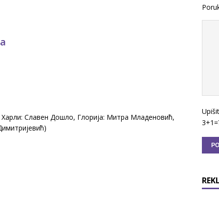
Poru
ма
Upiši
 Харли: Славен Дошло, Глорија: Митра Младеновић,
3+1=
Димитријевић)
REK