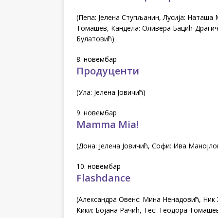
(Пепа: Јелена Ступљанин, Лусија: Наташа
Томашев, Кандела: Оливера Бацић-Драгич
Булатовић)
8. новембар
Продуценти
(Ула: Јелена Јовичић)
9. новембар
Mamma Mia!
(Дона: Јелена Јовичић, Софи: Ива Манојл
10. новембар
Flashdance
(Александра Овенс: Мина Ненадовић, Ник 
Кики: Бојана Рачић, Тес: Теодора Томаше