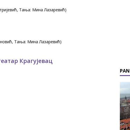
тријевић, Тања: Мина Лазаревић)
ановић, Тања: Мина Лазаревић)
театар Крагујевац
PAN