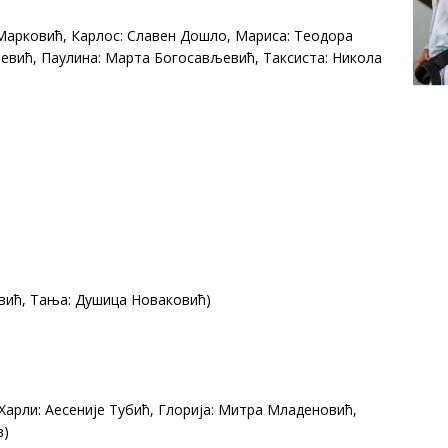
 Марковић, Карлос: Славен Дошло, Мариса: Теодора
евић, Паулина: Марта Богосављевић, Таксиста: Никола
овић, Тања: Душица Новаковић)
Харли: Аесеније Тубић, Глорија: Митра Младеновић,
в)