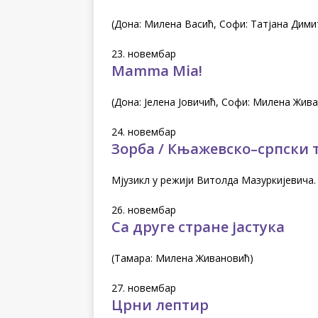
(Дона: Милена Васић, Софи: Татјана Дими
23. новембар
Mamma Mia!
(Дона: Јелена Јовичић, Софи: Милена Жив
24. новембар
Зорба / Књажевско–српски 
Мјузикл у режији Витолда Мазуркијевича.
26. новембар
Са друге стране јастука
(Тамара: Милена Живановић)
27. новембар
Црни лептир