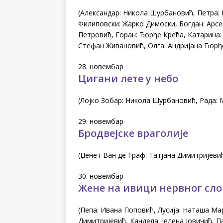
(Александар: Никола Шурбановић, Петра: 
Филиповски: Жарко Димоски, Богдан: Арс
Петровић, Горан: Ђорђе Крећа, Катарина:
Стефан Живановић, Олга: Андријана Ђорђе
28. новембар
Цигани лете у небо
(Лојко Зобар: Никола Шурбановић, Рада:
29. новембар
Бродвејске враголије
(Џенет Ван де Граф: Татјана Димитријеви
30. новембар
Жене на ивици нервног сл
(Пепа: Ивана Поповић, Лусија: Наташа Ма
Димитријевић, Кандела: Јелена Јовичић, 