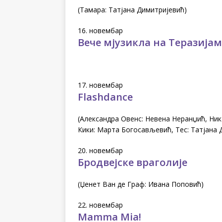
(Тамара: Татјана Димитријевић)
16. новембар
Вече мјузикла на Теразија
17. новембар
Flashdance
(Александра Овенс: Невена Неранџић, Ник
Кики: Марта Богосављевић, Тес: Татјана 
20. новембар
Бродвејске враголије
(Џенет Ван де Граф: Ивана Поповић)
22. новембар
Mamma Mia!