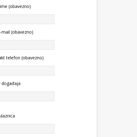
 ime (obavezno)
-mail (obavezno)
kt telefon (obavezno)
v događaja
ulaznica