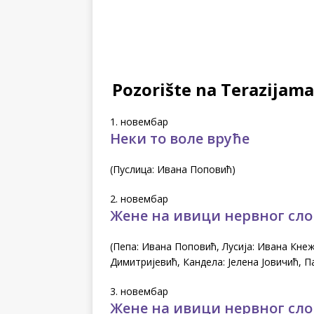
Pozorište na Terazijam
1. новембар
Неки то воле вруће
(Пуслица: Ивана Поповић)
2. новембар
Жене на ивици нервног сл
(Пепа: Ивана Поповић, Лусија: Ивана Кне
Димитријевић, Кандела: Јелена Јовичић, 
3. новембар
Жене на ивици нервног сл