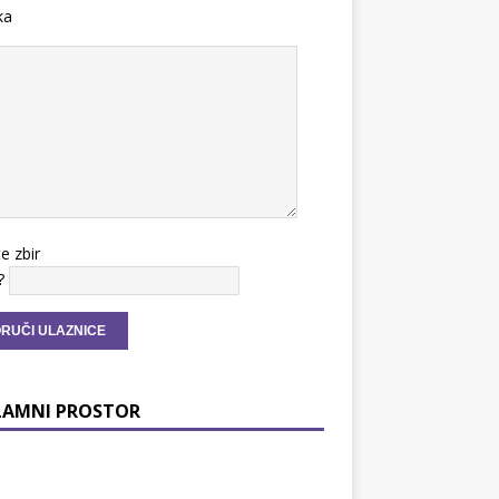
ka
te zbir
?
LAMNI PROSTOR