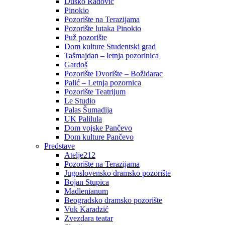
Duško Radović
Pinokio
Pozorište na Terazijama
Pozorište lutaka Pinokio
Puž pozorište
Dom kulture Studentski grad
Tašmajdan – letnja pozorinica
Gardoš
Pozorište Dvorište – Božidarac
Palić – Letnja pozornica
Pozorište Teatrijum
Le Studio
Palas Šumadija
UK Palilula
Dom vojske Pančevo
Dom kulture Pančevo
Predstave
Atelje212
Pozorište na Terazijama
Jugoslovensko dramsko pozorište
Bojan Stupica
Madlenianum
Beogradsko dramsko pozorište
Vuk Karadzić
Zvezdara teatar