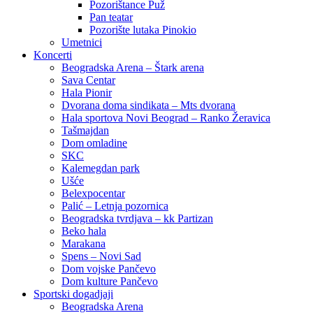
Pozorištance Puž
Pan teatar
Pozorište lutaka Pinokio
Umetnici
Koncerti
Beogradska Arena – Štark arena
Sava Centar
Hala Pionir
Dvorana doma sindikata – Mts dvorana
Hala sportova Novi Beograd – Ranko Žeravica
Tašmajdan
Dom omladine
SKC
Kalemegdan park
Ušće
Belexpocentar
Palić – Letnja pozornica
Beogradska tvrdjava – kk Partizan
Beko hala
Marakana
Spens – Novi Sad
Dom vojske Pančevo
Dom kulture Pančevo
Sportski dogadjaji
Beogradska Arena