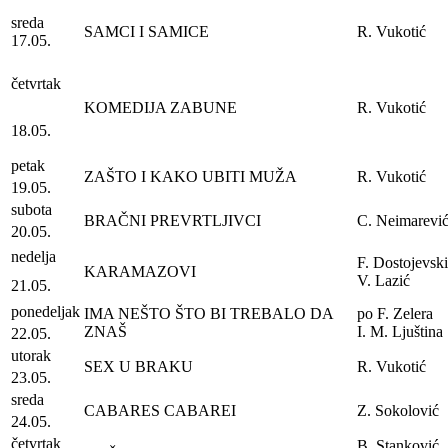
sreda
SAMCI I SAMICE
R. Vukotić
17.05.
četvrtak
KOMEDIJA ZABUNE
R. Vukotić
18.05.
petak
ZAŠTO I KAKO UBITI MUŽA
R. Vukotić
19.05.
subota
BRAČNI PREVRTLJIVCI
C. Neimarevi
20.05.
nedelja
F. Dostojevski
KARAMAZOVI
V. Lazić
21.05.
ponedeljak
IMA NEŠTO ŠTO BI TREBALO DA
po F. Zelera
ZNAŠ
I. M. Ljuština
22.05.
utorak
SEX U BRAKU
R. Vukotić
23.05.
sreda
CABARES CABAREI
Z. Sokolović
24.05.
četvrtak
B. Stanković