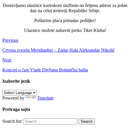
Dostavljamo ulaznice kurirskom službom na željenu adresu za jedan
dan na celoj teritoriji Republike Srbije.
Poštarinu plaća primalac pošiljke!
Ulaznice možete nabaviti preko Tiket Kluba!
Previous
Crvena zvezda Meridianbet – Zadar Hala Aleksandar Nikolić
Next
Koncert u čast Vlade Divljana Botanička bašta
Izaberite jezik
Powered by
Translate
Pretraga sajta
Search for: