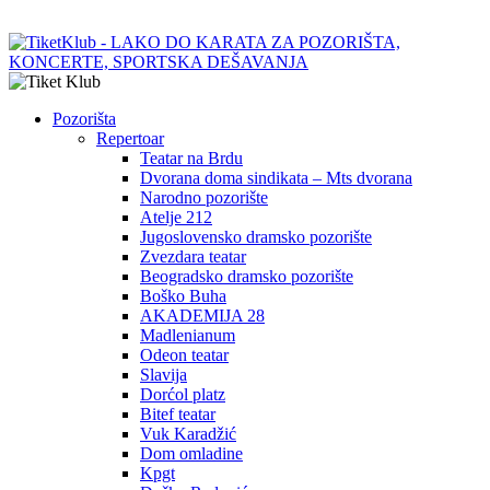
Pozorišta
Repertoar
Teatar na Brdu
Dvorana doma sindikata – Mts dvorana
Narodno pozorište
Atelje 212
Jugoslovensko dramsko pozorište
Zvezdara teatar
Beogradsko dramsko pozorište
Boško Buha
AKADEMIJA 28
Madlenianum
Odeon teatar
Slavija
Dorćol platz
Bitef teatar
Vuk Karadžić
Dom omladine
Kpgt