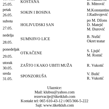
KOŠTANA
B. Mitrović
25.05.
petak
M.Konstantin
SOKIN I BOSINA
J.Radivojević
26.05.
po M. Džons
subota
HOLIVUDSKI SAN
D. Matejić
27.05.
M. Đurović
nedelja
B. Nušić
SUMNJIVO LICE
Okret teatar
28.05.
ponedeljak
S. Ljujić
OTKAČENE
M. Romić
29.05.
utorak
ZAŠTO I KAKO UBITI MUŽA
R. Vukotić
30.05.
sreda
V. Bulić
SPONZORUŠA
R. Vukotić
31.05.
Ulaznice:
Mail: klubsu@yahoo.com
rezervacije@tiketklub.com
Kontakt tel: 065 610-43-12 i 065/366-5-222
Sajt: www.tiketklub.com