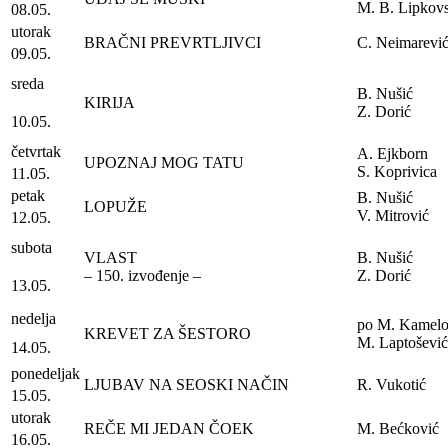
M. B. Lipkovs
08.05.
utorak
BRAČNI PREVRTLJIVCI
C. Neimarevi
09.05.
sreda
B. Nušić
KIRIJA
Z. Dorić
10.05.
četvrtak
A. Ejkborn
UPOZNAJ MOG TATU
S. Koprivica
11.05.
petak
B. Nušić
LOPUŽE
V. Mitrović
12.05.
subota
VLAST
B. Nušić
– 150. izvođenje –
Z. Dorić
13.05.
nedelja
po M. Kamelo
KREVET ZA ŠESTORO
M. Laptošević
14.05.
ponedeljak
LJUBAV NA SEOSKI NAČIN
R. Vukotić
15.05.
utorak
REČE MI JEDAN ČOEK
M. Bećković
16.05.