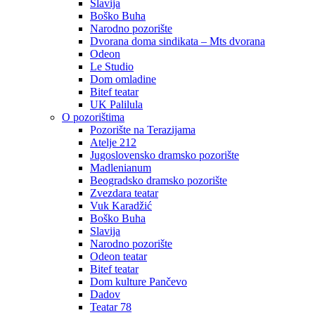
Slavija
Boško Buha
Narodno pozorište
Dvorana doma sindikata – Mts dvorana
Odeon
Le Studio
Dom omladine
Bitef teatar
UK Palilula
O pozorištima
Pozorište na Terazijama
Atelje 212
Jugoslovensko dramsko pozorište
Madlenianum
Beogradsko dramsko pozorište
Zvezdara teatar
Vuk Karadžić
Boško Buha
Slavija
Narodno pozorište
Odeon teatar
Bitef teatar
Dom kulture Pančevo
Dadov
Teatar 78