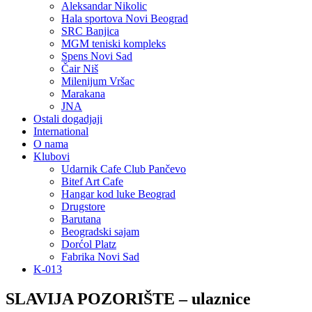
Aleksandar Nikolic
Hala sportova Novi Beograd
SRC Banjica
MGM teniski kompleks
Spens Novi Sad
Čair Niš
Milenijum Vršac
Marakana
JNA
Ostali dogadjaji
International
O nama
Klubovi
Udarnik Cafe Club Pančevo
Bitef Art Cafe
Hangar kod luke Beograd
Drugstore
Barutana
Beogradski sajam
Dorćol Platz
Fabrika Novi Sad
K-013
SLAVIJA POZORIŠTE – ulaznice