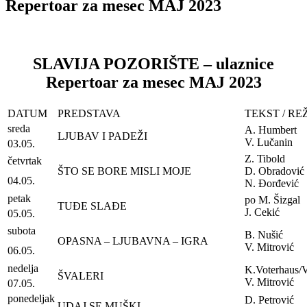
Repertoar za mesec MAJ 2023
SLAVIJA POZORIŠTE – ulaznice
Repertoar za mesec MAJ 2023
DATUM
PREDSTAVA
TEKST / RE
sreda
A. Humbert
LJUBAV I PADEŽI
V. Lučanin
03.05.
Z. Tibold
četvrtak
ŠTO SE BORE MISLI MOJE
D. Obradović
04.05.
N. Đorđević
petak
po M. Šizgal
TUĐE SLAĐE
J. Cekić
05.05.
subota
B. Nušić
OPASNA – LJUBAVNA – IGRA
V. Mitrović
06.05.
nedelja
K.Voterhaus/
ŠVALERI
V. Mitrović
07.05.
ponedeljak
D. Petrović
UDAJ SE MUŠKI