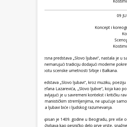
Kostimo
09 JU
Koncept i koreogra
Ko
Scenog
Kostimo
Plesna predstava „Slovo ljubavi“, nastala je u 
zanemarujući tradiciju dodajući moderne pokre
lepotu scenske umetnosti Srbije i Balkana.
Predstava „Slovo ljubavi“, kroz muziku, poeziju
Stefana Lazarevića, „Slovo ljubve“, koja kao p
Stavljajući je u savremeni kontekst i kritičku rav
humanističkim stremljenjima, ne upućuje samo p
ima ljubavi biće i ljudskog razumevanja.
Zapisan je 1409. godine u Beogradu, pre više
doživljava kao pesničko delo prve vrste, snažn