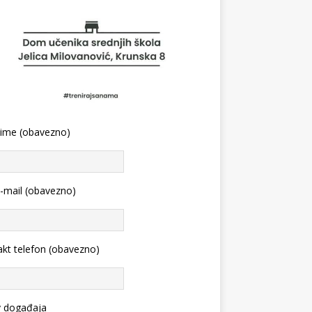
 ime (obavezno)
-mail (obavezno)
kt telefon (obavezno)
v događaja