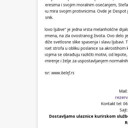
interesima i svojim moralnim osećanjem, Stef
ruku mira svojim protivnicima. Ovde je Despot 
pesnik.
„Slovo ljubve“ je jedna vrsta melanholične dija
vremena, na zla ovostranog života. Ovo delo je
uzdiže svetlosne slike spasenja i slavu ljubavi.
Deset strofa u obliku poslanice sa akrostihom 
u kojima se obrađuju različiti motivi, od lepote,
pomirenje i želje za uspostavljanjem normalnih
Izvor: www.belef.rs
Mail
rezerv
Kontakt tel: 
Sajt
Dostavljamo ulaznice kurirskom službo
R