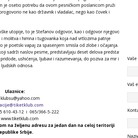
an je osetio potrebu da ovom pesničkom poslanicom pruži
progovorio ne kao državnik i vladalac, nego kao čovek i
loške utopije, to je Stefanov odgovor, kao i odgovor njegovog
 i molitva i himna i tugovanka koja nad vrtlozima patnje
 To je poetski vapaj za spasenjem smisla od zlobe i očajanja.
koji sadrži naslov pesme, predstavljaju deset delova predstave
Vaše
 pridode, ushićenja, ljubavi i razumevanja, do poziva za mir i
 ljudskih odnosa.
Vaš e
Ulaznice:
: klubsu@yahoo.com
acije@tiketklub.com
Konta
065 610-43-12 i 065/366-5-222
: www.tiketklub.com
m na željenu adresu za jedan dan na celoj teritoriji
epublike Srbije.
Nazi