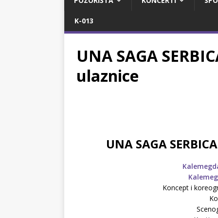
POZORIŠTA
KONCERTI
SPO
K-013
UNA SAGA SERBICA
ulaznice
UNA SAGA SERBICA 
Kalemegda
Kalemeg
Koncept i koreogra
Ko
Scenog