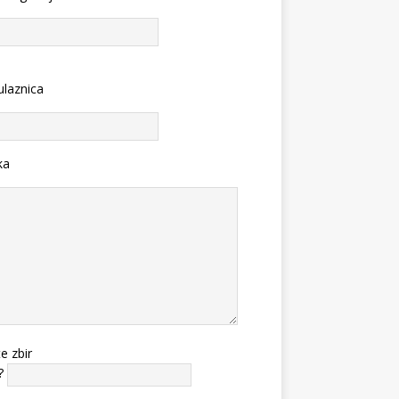
ulaznica
ka
te zbir
?