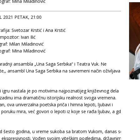
graf: Mina Miladinović
L 2021 PETAK, 21:00
fija: Svetozar Krstić i Ana Krstić
mpozitor: Ivan Ilić
raf: Milan Miladinović
graf: Mina Miladinović
saradnji ansambla „Una Saga Serbika“ i Teatra Vuk. Ne
te,, ansambl Una Saga Serbika na savremeni način oživljava
 i igru nastala je po motivima najpoznatijeg književnog dela
ozadinu ima dramatičnu istorijsku realnost svoga vremena.
an, ova univerzalna poetska priča i himna lepoti, ljubavi i
oruku mira, već govori o lepoti iz koje se rađa ljubav, a gde
 od šesto godina, u vreme sukoba sa bratom Vukom, danas se
e ekspresivnosti. Vođen svojim viteškim pogledima, državnim