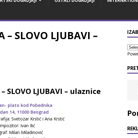
RTSKI DOGADJAJI
OSTALI DOGADJAJI
INTERNATION
 – SLOVO LJUBAVI –
IZAB
Powe
PRE
– SLOVO LJUBAVI – ulaznice
n- plato kod Pobednika
Po
dan 14, 11000 Beograd
fija: Svetozar Krstić i Ana Krstić
mpozitor: Ivan Ilić
REK
raf: Milan Miladinović