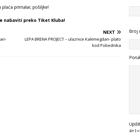
 plaća primalac pošiljke!
 nabaviti preko Tiket Kluba!
Broj 
NEXT
an-
LEPA BRENA PROJECT – ulaznice Kalemegdan- plato
kod Pobednika
Poru
Upiši
4+1=