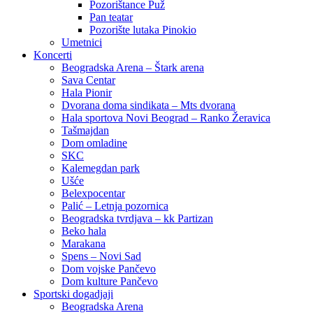
Pozorištance Puž
Pan teatar
Pozorište lutaka Pinokio
Umetnici
Koncerti
Beogradska Arena – Štark arena
Sava Centar
Hala Pionir
Dvorana doma sindikata – Mts dvorana
Hala sportova Novi Beograd – Ranko Žeravica
Tašmajdan
Dom omladine
SKC
Kalemegdan park
Ušće
Belexpocentar
Palić – Letnja pozornica
Beogradska tvrdjava – kk Partizan
Beko hala
Marakana
Spens – Novi Sad
Dom vojske Pančevo
Dom kulture Pančevo
Sportski dogadjaji
Beogradska Arena