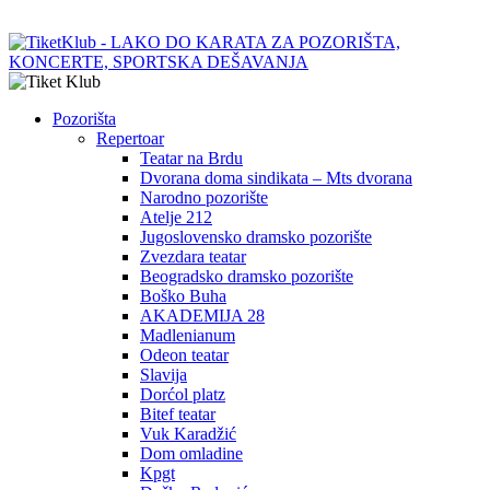
Pozorišta
Repertoar
Teatar na Brdu
Dvorana doma sindikata – Mts dvorana
Narodno pozorište
Atelje 212
Jugoslovensko dramsko pozorište
Zvezdara teatar
Beogradsko dramsko pozorište
Boško Buha
AKADEMIJA 28
Madlenianum
Odeon teatar
Slavija
Dorćol platz
Bitef teatar
Vuk Karadžić
Dom omladine
Kpgt