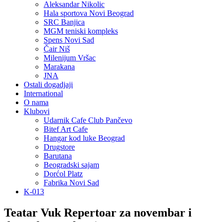
Aleksandar Nikolic
Hala sportova Novi Beograd
SRC Banjica
MGM teniski kompleks
Spens Novi Sad
Čair Niš
Milenijum Vršac
Marakana
JNA
Ostali dogadjaji
International
O nama
Klubovi
Udarnik Cafe Club Pančevo
Bitef Art Cafe
Hangar kod luke Beograd
Drugstore
Barutana
Beogradski sajam
Dorćol Platz
Fabrika Novi Sad
K-013
Teatar Vuk Repertoar za novembar i