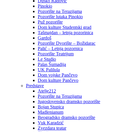
Duško Radović
Pinokio
Pozorište na Terazijama
Pozorište lutaka Pinokio
Puž pozorište
Dom kulture Studentski grad
Tašmajdan – letnja pozorinica
Gardoš
Pozorište Dvorište – Božidarac
Palić – Letnja pozornica
Pozorište Teatrijum
Le Studio
Palas Šumadija
UK Palilula
Dom vojske Pančevo
Dom kulture Pančevo
Predstave
Atelje212
Pozorište na Terazijama
Jugoslovensko dramsko pozorište
Bojan Stupica
Madlenianum
Beogradsko dramsko pozorište
Vuk Karadzić
Zvezdara teatar