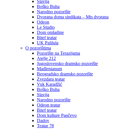
Slavija
Boško Buha
Narodno pozorište
Dvorana doma sindikata – Mts dvorana
Odeon
Le Studio
Dom omladine
Bitef teatar
UK Palilula
O pozorištima
Pozorište na Terazijama
Atelje 212
Jugoslovensko dramsko pozorište
Madlenianum
Beogradsko dramsko pozorište
Zvezdara teatar
Vuk Karadžić
Boško Buha
Slavija
Narodno pozorište
Odeon teatar
Bitef teatar
Dom kulture Pančevo
Dadov
Teatar 78