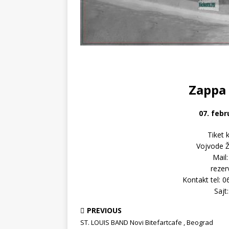
Zappa 
07. febr
Tiket 
Vojvode Ž
Mail
rezer
Kontakt tel: 
Sajt
PREVIOUS
ST. LOUIS BAND Novi Bitefartcafe , Beograd