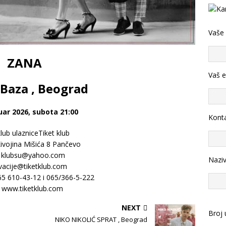
Vaše
ZANA
Vaš e
Baza , Beograd
uar 2026, subota 21:00
Konta
klub ulazniceTiket klub
ivojina Mišića 8 Pančevo
: klubsu@yahoo.com
Nazi
vacije@tiketklub.com
065 610-43-12 i 065/366-5-222
: www.tiketklub.com
NEXT
Broj 
NIKO NIKOLIĆ SPRAT , Beograd