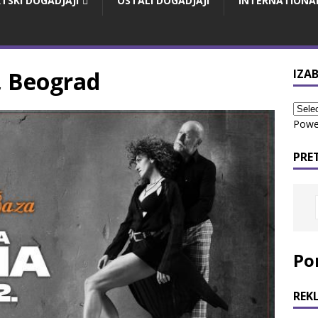
TSKI DOGADJAJI
OSTALI DOGADJAJI
INTERNATIONA
, Beograd
IZAB
Powe
PRE
Po
REK