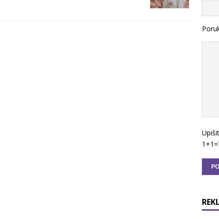
Poru
Upiši
1+1=
REK