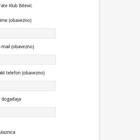
 ime (obavezno)
-mail (obavezno)
kt telefon (obavezno)
v događaja
ulaznica