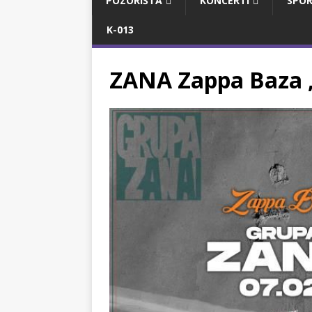
POZORIŠTA
KONCERTI
SPOR
K-013
ZANA Zappa Baza 