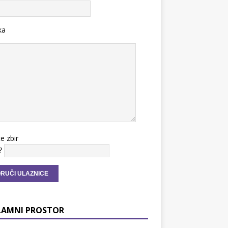
ka
te zbir
?
LAMNI PROSTOR