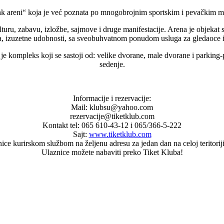
k areni“ koja je već poznata po mnogobrojnim sportskim i pevačkim ma
ru, zabavu, izložbe, sajmove i druge manifestacije. Arena je objekat 
, izuzetne udobnosti, sa sveobuhvatnom ponudom usluga za gledaoce i
 je kompleks koji se sastoji od: velike dvorane, male dvorane i parkin
sedenje.
Informacije i rezervacije:
Mail: klubsu@yahoo.com
rezervacije@tiketklub.com
Kontakt tel: 065 610-43-12 i 065/366-5-222
Sajt:
www.tiketklub.com
ce kurirskom službom na željenu adresu za jedan dan na celoj teritorij
Ulaznice možete nabaviti preko Tiket Kluba!