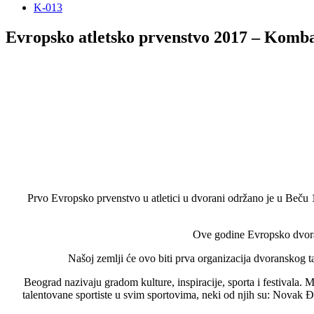
K-013
Evropsko atletsko prvenstvo 2017 – Komb
Prvo Evropsko prvenstvo u atletici u dvorani održano je u Beču
Ove godine Evropsko dvoran
Našoj zemlji će ovo biti prva organizacija dvoranskog 
Beograd nazivaju gradom kulture, inspiracije, sporta i festivala. 
talentovane sportiste u svim sportovima, neki od njih su: Novak Đo