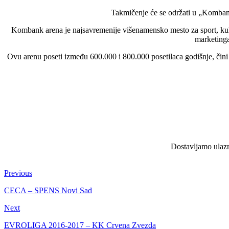
Takmičenje će se održati u „Komban
Kombank arena je najsavremenije višenamensko mesto za sport, kultu
marketinga
Ovu arenu poseti između 600.000 i 800.000 posetilaca godišnje, čini
Dostavljamo ulazni
Previous
CECA – SPENS Novi Sad
Next
EVROLIGA 2016-2017 – KK Crvena Zvezda