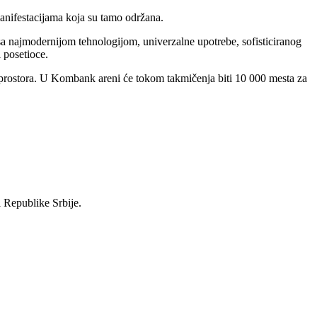
nifestacijama koja su tamo održana.
sa najmodernijom tehnologijom, univerzalne upotrebe, sofisticiranog
 posetioce.
g-prostora. U Kombank areni će tokom takmičenja biti 10 000 mesta za
i Republike Srbije.