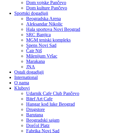
Dom vojske Pančevo
Dom kulture Pančevo
Sportski dogadjaji
Beogradska Arena
Aleksandar Nikolic
Hala sportova Novi Beograd
SRC Banjica
MGM teniski kompleks
Spens Novi Sad
Čair Niš
Milenijum Vršac
Marakana
JNA
Ostali dogadjaji
International
O nama
Klubovi
Udarnik Cafe Club Pančevo
Bitef Art Cafe
Hangar kod luke Beograd
Drugstore
Barutana
Beogradski sajam
Dorćol Platz
Fabrika Novi Sad