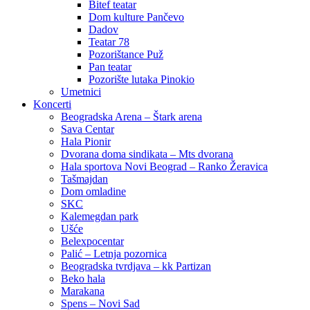
Bitef teatar
Dom kulture Pančevo
Dadov
Teatar 78
Pozorištance Puž
Pan teatar
Pozorište lutaka Pinokio
Umetnici
Koncerti
Beogradska Arena – Štark arena
Sava Centar
Hala Pionir
Dvorana doma sindikata – Mts dvorana
Hala sportova Novi Beograd – Ranko Žeravica
Tašmajdan
Dom omladine
SKC
Kalemegdan park
Ušće
Belexpocentar
Palić – Letnja pozornica
Beogradska tvrdjava – kk Partizan
Beko hala
Marakana
Spens – Novi Sad