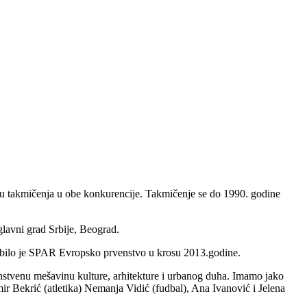
ju takmičenja u obe konkurencije. Takmičenje se do 1990. godine
lavni grad Srbije, Beograd.
ji bilo je SPAR Evropsko prvenstvo u krosu 2013.godine.
edinstvenu mešavinu kulture, arhitekture i urbanog duha. Imamo jako
mir Bekrić (atletika) Nemanja Vidić (fudbal), Ana Ivanović i Jelena