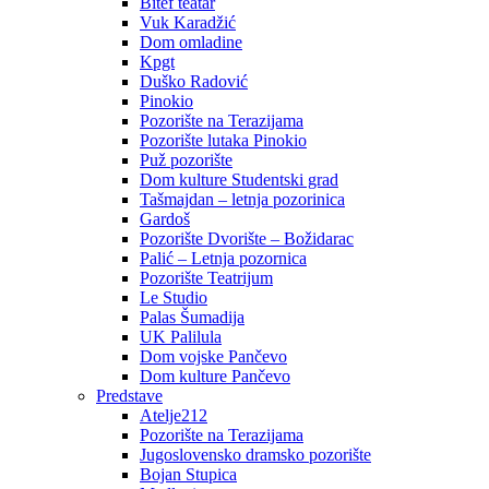
Bitef teatar
Vuk Karadžić
Dom omladine
Kpgt
Duško Radović
Pinokio
Pozorište na Terazijama
Pozorište lutaka Pinokio
Puž pozorište
Dom kulture Studentski grad
Tašmajdan – letnja pozorinica
Gardoš
Pozorište Dvorište – Božidarac
Palić – Letnja pozornica
Pozorište Teatrijum
Le Studio
Palas Šumadija
UK Palilula
Dom vojske Pančevo
Dom kulture Pančevo
Predstave
Atelje212
Pozorište na Terazijama
Jugoslovensko dramsko pozorište
Bojan Stupica