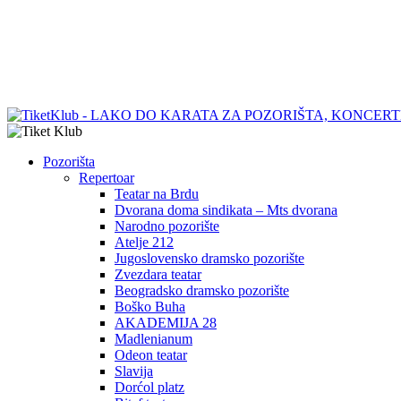
Pozorišta
Repertoar
Teatar na Brdu
Dvorana doma sindikata – Mts dvorana
Narodno pozorište
Atelje 212
Jugoslovensko dramsko pozorište
Zvezdara teatar
Beogradsko dramsko pozorište
Boško Buha
AKADEMIJA 28
Madlenianum
Odeon teatar
Slavija
Dorćol platz