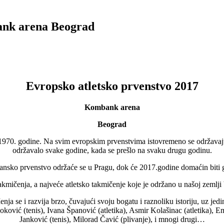
ank arena Beograd
Evropsko atletsko prvenstvo 2017
Kombank arena
Beograd
 1970. godine. Na svim evropskim prvenstvima istovremeno se održava
održavalo svake godine, kada se prešlo na svaku drugu godinu.
sko prvenstvo održaće se u Pragu, dok će 2017.godine domaćin biti g
takmičenja, a najveće atletsko takmičenje koje je održano u našoj zeml
Menja se i razvija brzo, čuvajući svoju bogatu i raznoliku istoriju, uz j
ković (tenis), Ivana Španović (atletika), Asmir Kolašinac (atletika), E
Janković (tenis), Milorad Čavić (plivanje), i mnogi drugi…