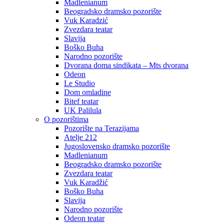
Madlenianum
Beogradsko dramsko pozorište
Vuk Karadzić
Zvezdara teatar
Slavija
Boško Buha
Narodno pozorište
Dvorana doma sindikata – Mts dvorana
Odeon
Le Studio
Dom omladine
Bitef teatar
UK Palilula
O pozorištima
Pozorište na Terazijama
Atelje 212
Jugoslovensko dramsko pozorište
Madlenianum
Beogradsko dramsko pozorište
Zvezdara teatar
Vuk Karadžić
Boško Buha
Slavija
Narodno pozorište
Odeon teatar