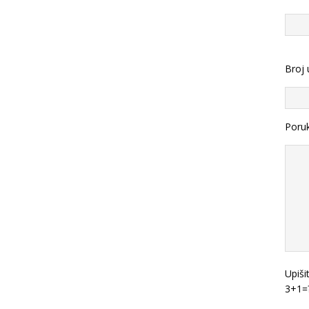
Broj 
Poru
Upiši
3+1=