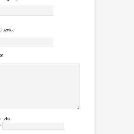
ulaznica
ka
te zbir
?