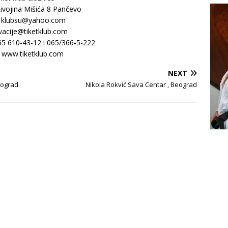
ivojina Mišića 8 Pančevo
: klubsu@yahoo.com
vacije@tiketklub.com
065 610-43-12 i 065/366-5-222
: www.tiketklub.com
NEXT
eograd
Nikola Rokvić Sava Centar , Beograd