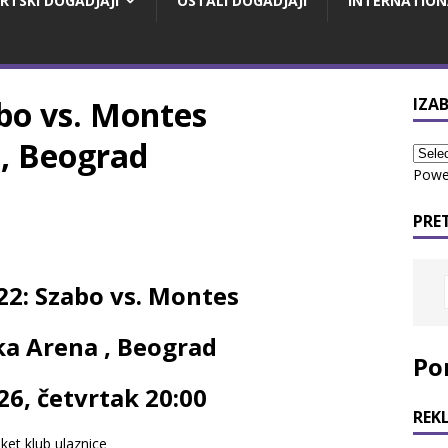
RTSKI DOGADJAJI
OSTALI DOGADJAJI
INTERNATION
bo vs. Montes
IZAB
, Beograd
Powe
PRE
22: Szabo vs. Montes
a Arena , Beograd
Po
026, četvrtak 20:00
REK
iket klub ulaznice