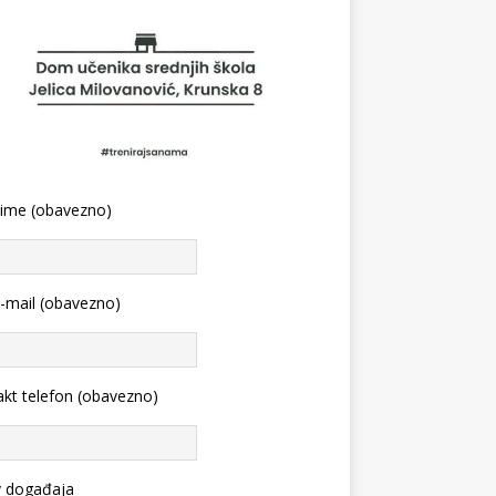
 ime (obavezno)
-mail (obavezno)
kt telefon (obavezno)
v događaja