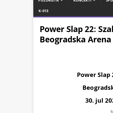
POZORIŠTA
KONCERTI
SPO
K-013
Power Slap 22: Sza
Beogradska Arena 
Power Slap 
Beogradsk
30. jul 2
T