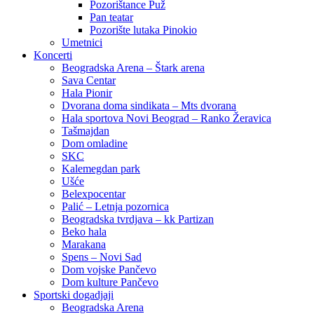
Pozorištance Puž
Pan teatar
Pozorište lutaka Pinokio
Umetnici
Koncerti
Beogradska Arena – Štark arena
Sava Centar
Hala Pionir
Dvorana doma sindikata – Mts dvorana
Hala sportova Novi Beograd – Ranko Žeravica
Tašmajdan
Dom omladine
SKC
Kalemegdan park
Ušće
Belexpocentar
Palić – Letnja pozornica
Beogradska tvrdjava – kk Partizan
Beko hala
Marakana
Spens – Novi Sad
Dom vojske Pančevo
Dom kulture Pančevo
Sportski dogadjaji
Beogradska Arena