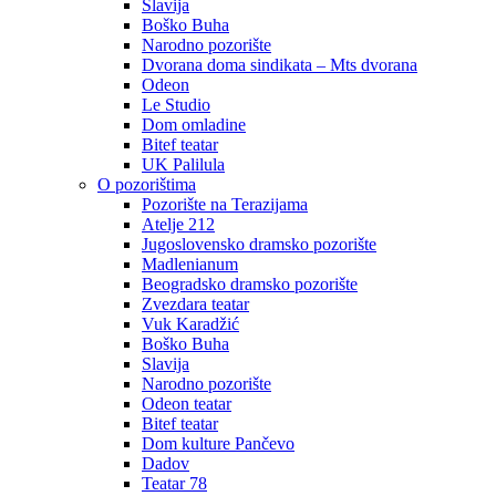
Slavija
Boško Buha
Narodno pozorište
Dvorana doma sindikata – Mts dvorana
Odeon
Le Studio
Dom omladine
Bitef teatar
UK Palilula
O pozorištima
Pozorište na Terazijama
Atelje 212
Jugoslovensko dramsko pozorište
Madlenianum
Beogradsko dramsko pozorište
Zvezdara teatar
Vuk Karadžić
Boško Buha
Slavija
Narodno pozorište
Odeon teatar
Bitef teatar
Dom kulture Pančevo
Dadov
Teatar 78