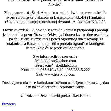
Nikolić“.
Zbog zauzetosti „Štark Arene“ u narednih 14 dana, crveno-beli će
svoje evroligaške utakmice sa Barselonom (4.kolo) i Himkijem
(6.kolo) igrati manjoj renoviranoj dvorani „Aleksandar Nikolić“.
Odziv Zvezdaša i kupovina sezonskih karata u pretprodaji i prodaji
je tokom leta premašio sva očekivanja i doneo izvanredne rezultate,
pa će Crvena zvezda mts i pored ogromnog interesovanja za
utakmicu sa Barselonom pustiti u prodaju ograničen kontigent
karata, koje će se prodavati od utorka.
Sve informacije i rezervacije:
Mail: klubsu@yahoo.com
rezervacije@tiketklub.com
Kontakt tel: 065 610-43-12 i 065/366-5-222
Sajt: www.tiketklub.com
Dostavljamo ulaznice kurirskom službom na željenu adresu za jedan
dan na celoj teritoriji Republike Srbije.
Ulaznice možete nabaviti preko Tiket Kluba!
Previous