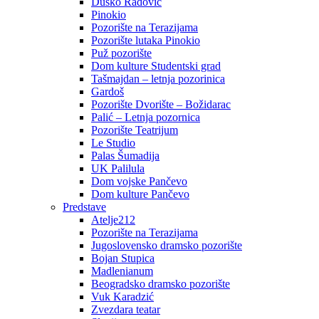
Duško Radović
Pinokio
Pozorište na Terazijama
Pozorište lutaka Pinokio
Puž pozorište
Dom kulture Studentski grad
Tašmajdan – letnja pozorinica
Gardoš
Pozorište Dvorište – Božidarac
Palić – Letnja pozornica
Pozorište Teatrijum
Le Studio
Palas Šumadija
UK Palilula
Dom vojske Pančevo
Dom kulture Pančevo
Predstave
Atelje212
Pozorište na Terazijama
Jugoslovensko dramsko pozorište
Bojan Stupica
Madlenianum
Beogradsko dramsko pozorište
Vuk Karadzić
Zvezdara teatar