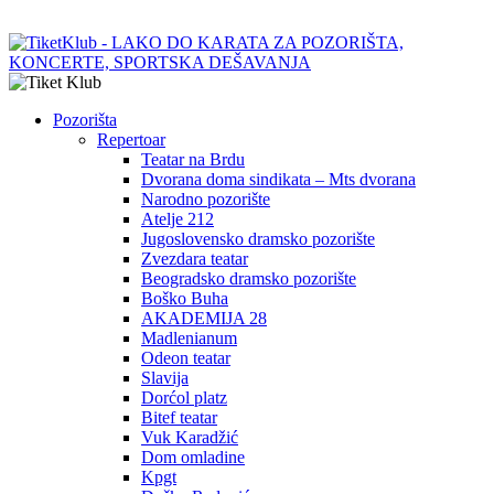
Pozorišta
Repertoar
Teatar na Brdu
Dvorana doma sindikata – Mts dvorana
Narodno pozorište
Atelje 212
Jugoslovensko dramsko pozorište
Zvezdara teatar
Beogradsko dramsko pozorište
Boško Buha
AKADEMIJA 28
Madlenianum
Odeon teatar
Slavija
Dorćol platz
Bitef teatar
Vuk Karadžić
Dom omladine
Kpgt