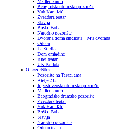
Madlenianum
Beogradsko dramsko pozorište
Vuk Karadzić
Zvezdara teatar
Slavija
Boško Buha
Narodno pozorište
Dvorana doma sindikata – Mts dvorana
Odeon
Le Studio
Dom omladine
Bitef teatar
UK Palilula
O pozorištima
Pozorište na Terazijama
Atelje 212
Jugoslovensko dramsko pozorište
Madlenianum
Beogradsko dramsko pozorište
Zvezdara teatar
Vuk Karadžić
Boško Buha
Slavija
Narodno pozorište
Odeon teatar