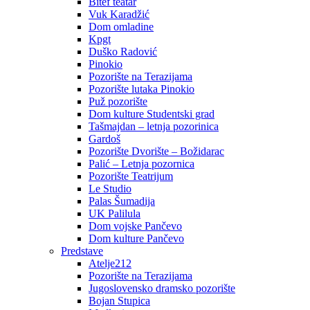
Bitef teatar
Vuk Karadžić
Dom omladine
Kpgt
Duško Radović
Pinokio
Pozorište na Terazijama
Pozorište lutaka Pinokio
Puž pozorište
Dom kulture Studentski grad
Tašmajdan – letnja pozorinica
Gardoš
Pozorište Dvorište – Božidarac
Palić – Letnja pozornica
Pozorište Teatrijum
Le Studio
Palas Šumadija
UK Palilula
Dom vojske Pančevo
Dom kulture Pančevo
Predstave
Atelje212
Pozorište na Terazijama
Jugoslovensko dramsko pozorište
Bojan Stupica