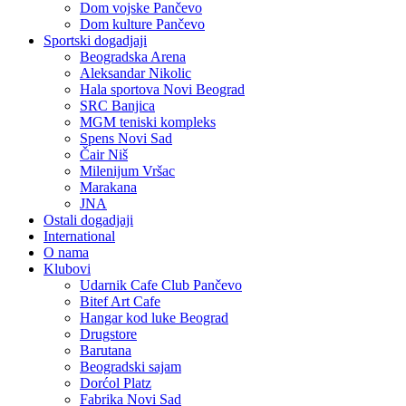
Dom vojske Pančevo
Dom kulture Pančevo
Sportski dogadjaji
Beogradska Arena
Aleksandar Nikolic
Hala sportova Novi Beograd
SRC Banjica
MGM teniski kompleks
Spens Novi Sad
Čair Niš
Milenijum Vršac
Marakana
JNA
Ostali dogadjaji
International
O nama
Klubovi
Udarnik Cafe Club Pančevo
Bitef Art Cafe
Hangar kod luke Beograd
Drugstore
Barutana
Beogradski sajam
Dorćol Platz
Fabrika Novi Sad