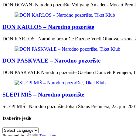
DON ĐOVANI Nаrodno pozorište Volfgang Amadeus Mocart Premijera, 
DON KARLOS – Nаrodno pozorište
DON KARLOS Nаrodno pozorište Đuzepe Verdi Obnova, sezona 2005/20
DON PASKVALE – Nаrodno pozorište
DON PASKVALE Nаrodno pozorište Gaetano Doniceti Premijera, 12. ap
SLEPI MIŠ – Nаrodno pozorište
SLEPI MIŠ Nаrodno pozorište Johan Štraus Premijera, 22. jun 2005. /
Izaberite jezik
Powered by
Translate