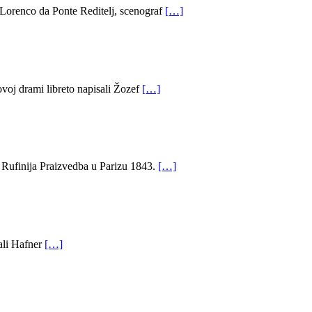
orenco da Ponte Reditelj, scenograf
[…]
oj drami libreto napisali Žozef
[…]
Rufinija Praizvedba u Parizu 1843.
[…]
ali Hafner
[…]