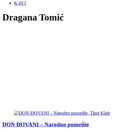
K-013
Dragana Tomić
DON ĐOVANI – Nаrodno pozorište