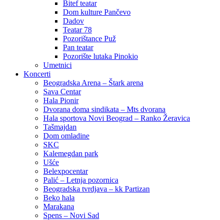
Bitef teatar
Dom kulture Pančevo
Dadov
Teatar 78
Pozorištance Puž
Pan teatar
Pozorište lutaka Pinokio
Umetnici
Koncerti
Beogradska Arena – Štark arena
Sava Centar
Hala Pionir
Dvorana doma sindikata – Mts dvorana
Hala sportova Novi Beograd – Ranko Žeravica
Tašmajdan
Dom omladine
SKC
Kalemegdan park
Ušće
Belexpocentar
Palić – Letnja pozornica
Beogradska tvrdjava – kk Partizan
Beko hala
Marakana
Spens – Novi Sad