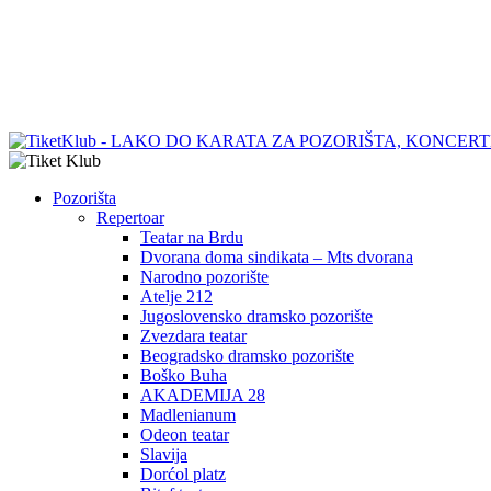
Pozorišta
Repertoar
Teatar na Brdu
Dvorana doma sindikata – Mts dvorana
Narodno pozorište
Atelje 212
Jugoslovensko dramsko pozorište
Zvezdara teatar
Beogradsko dramsko pozorište
Boško Buha
AKADEMIJA 28
Madlenianum
Odeon teatar
Slavija
Dorćol platz