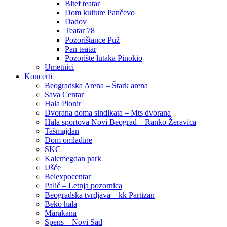
Bitef teatar
Dom kulture Pančevo
Dadov
Teatar 78
Pozorištance Puž
Pan teatar
Pozorište lutaka Pinokio
Umetnici
Koncerti
Beogradska Arena – Štark arena
Sava Centar
Hala Pionir
Dvorana doma sindikata – Mts dvorana
Hala sportova Novi Beograd – Ranko Žeravica
Tašmajdan
Dom omladine
SKC
Kalemegdan park
Ušće
Belexpocentar
Palić – Letnja pozornica
Beogradska tvrdjava – kk Partizan
Beko hala
Marakana
Spens – Novi Sad