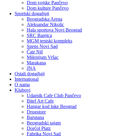
Dom vojske Pančevo
Dom kulture Pančevo
Sportski dogadjaji
Beogradska Arena
Aleksandar Nikolic
Hala sportova Novi Beograd
SRC Banjica
MGM teniski kompleks
Spens Novi Sad
Čair Niš
Milenijum Vršac
Marakana
JNA
Ostali dogadjaji
International
O nama
Klubovi
Udarnik Cafe Club Pančevo
Bitef Art Cafe
Hangar kod luke Beograd
Drugstore
Barutana
Beogradski sajam
Dorćol Platz
Fabrika Novi Sad