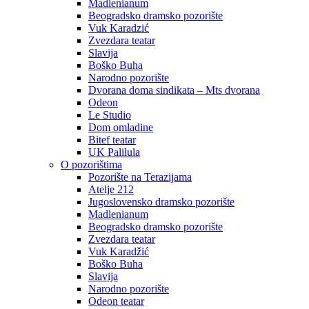
Madlenianum
Beogradsko dramsko pozorište
Vuk Karadzić
Zvezdara teatar
Slavija
Boško Buha
Narodno pozorište
Dvorana doma sindikata – Mts dvorana
Odeon
Le Studio
Dom omladine
Bitef teatar
UK Palilula
O pozorištima
Pozorište na Terazijama
Atelje 212
Jugoslovensko dramsko pozorište
Madlenianum
Beogradsko dramsko pozorište
Zvezdara teatar
Vuk Karadžić
Boško Buha
Slavija
Narodno pozorište
Odeon teatar