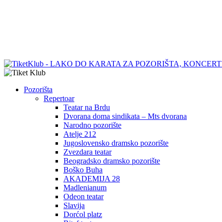
Pozorišta
Repertoar
Teatar na Brdu
Dvorana doma sindikata – Mts dvorana
Narodno pozorište
Atelje 212
Jugoslovensko dramsko pozorište
Zvezdara teatar
Beogradsko dramsko pozorište
Boško Buha
AKADEMIJA 28
Madlenianum
Odeon teatar
Slavija
Dorćol platz