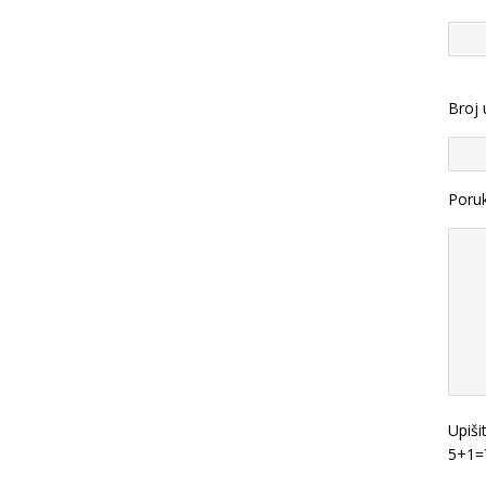
Broj 
Poru
Upiši
5+1=