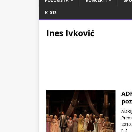
POZORIŠTA
KONCERTI
SPO
K-013
Ines Ivković
ADR
poz
ADRI
Premi
2010.
[…]