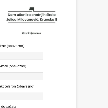
 ime (obavezno)
-mail (obavezno)
kt telefon (obavezno)
v događaja