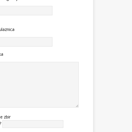
ulaznica
ka
te zbir
?