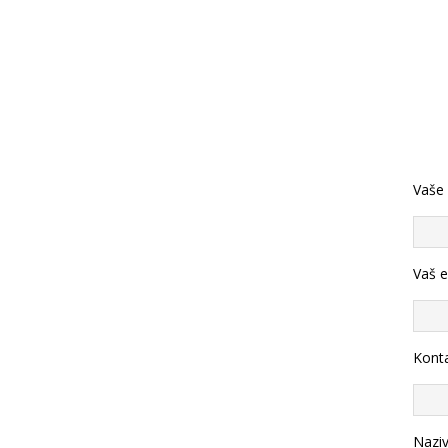
Vaše
Vaš e
Konta
Nazi