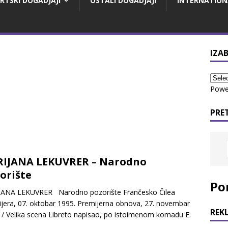
RTSKI DOGADJAJI
OSTALI DOGADJAJI
INTERNATION
IZAB
Powe
PRE
IJANA LEKUVRER – Nаrodno
orište
Po
JANA LEKUVRER Nаrodno pozorište Frančesko Čilea
jera, 07. oktobar 1995. Premijerna obnova, 27. novembar
REK
 / Velika scena Libreto napisao, po istoimenom komadu E.