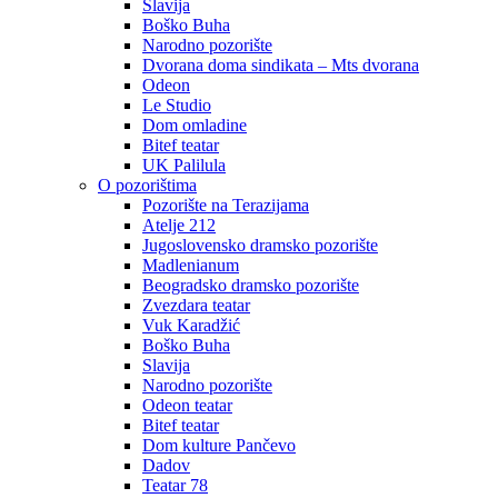
Slavija
Boško Buha
Narodno pozorište
Dvorana doma sindikata – Mts dvorana
Odeon
Le Studio
Dom omladine
Bitef teatar
UK Palilula
O pozorištima
Pozorište na Terazijama
Atelje 212
Jugoslovensko dramsko pozorište
Madlenianum
Beogradsko dramsko pozorište
Zvezdara teatar
Vuk Karadžić
Boško Buha
Slavija
Narodno pozorište
Odeon teatar
Bitef teatar
Dom kulture Pančevo
Dadov
Teatar 78