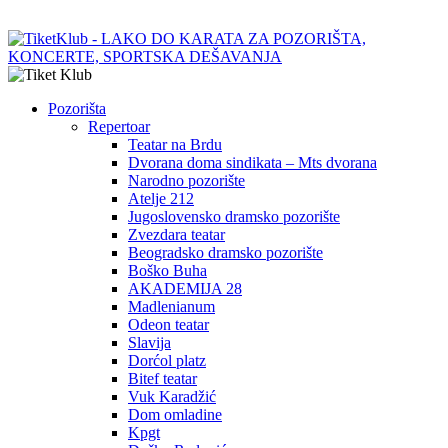
Pozorišta
Repertoar
Teatar na Brdu
Dvorana doma sindikata – Mts dvorana
Narodno pozorište
Atelje 212
Jugoslovensko dramsko pozorište
Zvezdara teatar
Beogradsko dramsko pozorište
Boško Buha
AKADEMIJA 28
Madlenianum
Odeon teatar
Slavija
Dorćol platz
Bitef teatar
Vuk Karadžić
Dom omladine
Kpgt