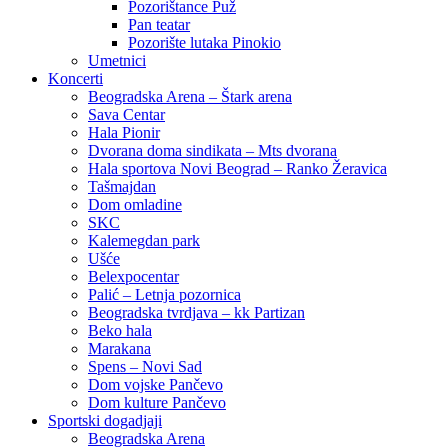
Pozorištance Puž
Pan teatar
Pozorište lutaka Pinokio
Umetnici
Koncerti
Beogradska Arena – Štark arena
Sava Centar
Hala Pionir
Dvorana doma sindikata – Mts dvorana
Hala sportova Novi Beograd – Ranko Žeravica
Tašmajdan
Dom omladine
SKC
Kalemegdan park
Ušće
Belexpocentar
Palić – Letnja pozornica
Beogradska tvrdjava – kk Partizan
Beko hala
Marakana
Spens – Novi Sad
Dom vojske Pančevo
Dom kulture Pančevo
Sportski dogadjaji
Beogradska Arena