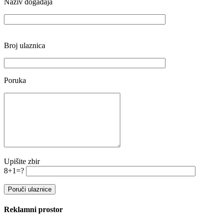
Naziv događaja
Broj ulaznica
Poruka
Upišite zbir
8+1=?
Reklamni prostor