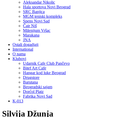
Aleksandar Nikolic
Hala sportova Novi Beograd
SRC Banjica
MGM teniski kompleks
Spens Novi Sad
Čair Niš
Milenijum Vršac
Marakana
JNA
Ostali dogadjaji
International
O nama
Klubovi
Udarnik Cafe Club Pančevo
Bitef Art Cafe
Hangar kod luke Beograd
Drugstore
Barutana
Beogradski sajam
Dorćol Platz
Fabrika Novi Sad
K-013
Silvija Džunja