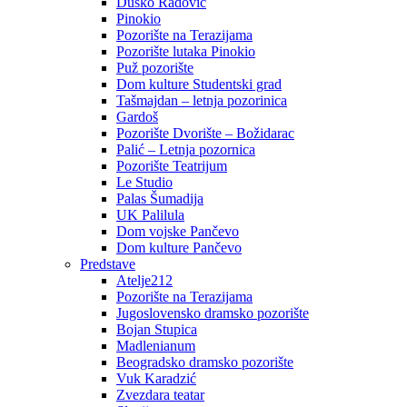
Duško Radović
Pinokio
Pozorište na Terazijama
Pozorište lutaka Pinokio
Puž pozorište
Dom kulture Studentski grad
Tašmajdan – letnja pozorinica
Gardoš
Pozorište Dvorište – Božidarac
Palić – Letnja pozornica
Pozorište Teatrijum
Le Studio
Palas Šumadija
UK Palilula
Dom vojske Pančevo
Dom kulture Pančevo
Predstave
Atelje212
Pozorište na Terazijama
Jugoslovensko dramsko pozorište
Bojan Stupica
Madlenianum
Beogradsko dramsko pozorište
Vuk Karadzić
Zvezdara teatar