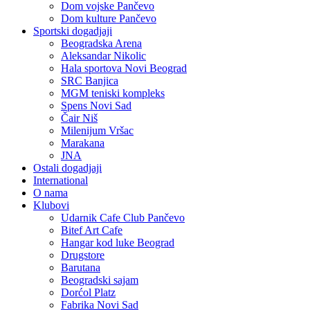
Dom vojske Pančevo
Dom kulture Pančevo
Sportski dogadjaji
Beogradska Arena
Aleksandar Nikolic
Hala sportova Novi Beograd
SRC Banjica
MGM teniski kompleks
Spens Novi Sad
Čair Niš
Milenijum Vršac
Marakana
JNA
Ostali dogadjaji
International
O nama
Klubovi
Udarnik Cafe Club Pančevo
Bitef Art Cafe
Hangar kod luke Beograd
Drugstore
Barutana
Beogradski sajam
Dorćol Platz
Fabrika Novi Sad