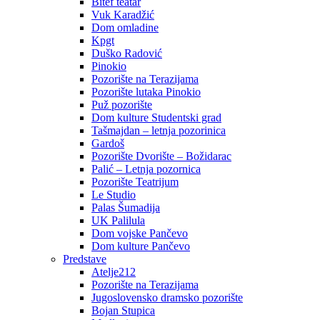
Bitef teatar
Vuk Karadžić
Dom omladine
Kpgt
Duško Radović
Pinokio
Pozorište na Terazijama
Pozorište lutaka Pinokio
Puž pozorište
Dom kulture Studentski grad
Tašmajdan – letnja pozorinica
Gardoš
Pozorište Dvorište – Božidarac
Palić – Letnja pozornica
Pozorište Teatrijum
Le Studio
Palas Šumadija
UK Palilula
Dom vojske Pančevo
Dom kulture Pančevo
Predstave
Atelje212
Pozorište na Terazijama
Jugoslovensko dramsko pozorište
Bojan Stupica