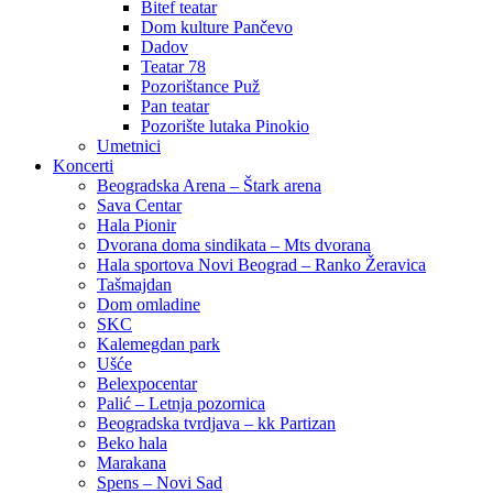
Bitef teatar
Dom kulture Pančevo
Dadov
Teatar 78
Pozorištance Puž
Pan teatar
Pozorište lutaka Pinokio
Umetnici
Koncerti
Beogradska Arena – Štark arena
Sava Centar
Hala Pionir
Dvorana doma sindikata – Mts dvorana
Hala sportova Novi Beograd – Ranko Žeravica
Tašmajdan
Dom omladine
SKC
Kalemegdan park
Ušće
Belexpocentar
Palić – Letnja pozornica
Beogradska tvrdjava – kk Partizan
Beko hala
Marakana
Spens – Novi Sad