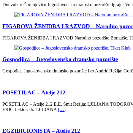
Dnevnik o Čarnojeviću Jugoslovensko dramsko pozorište Igraju: Voji
FIGAROVA ŽENIDBA I RAZVOD – Narodno pozori
FIGAROVA ŽENIDBA I RAZVOD Narodno pozorište Bomarše, Horvat, Mo
Gospodjica – Jugoslovensko dramsko pozorište
Gospođica Jugoslovensko dramsko pozorište Ivo Andrić Režija: Gorčin 
POSETILAC – Atelje 212
POSETILAC – Atelje 212 E.E. Šmit Režija: LJILJANA TODO
ERIĆ Lektor: dr. LJILJANA
[…]
EGZIBICIONISTA – Atelje 212