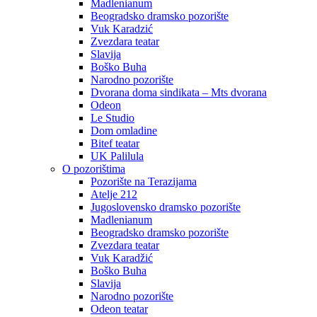
Madlenianum
Beogradsko dramsko pozorište
Vuk Karadzić
Zvezdara teatar
Slavija
Boško Buha
Narodno pozorište
Dvorana doma sindikata – Mts dvorana
Odeon
Le Studio
Dom omladine
Bitef teatar
UK Palilula
O pozorištima
Pozorište na Terazijama
Atelje 212
Jugoslovensko dramsko pozorište
Madlenianum
Beogradsko dramsko pozorište
Zvezdara teatar
Vuk Karadžić
Boško Buha
Slavija
Narodno pozorište
Odeon teatar