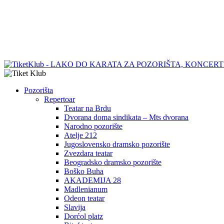
Pozorišta
Repertoar
Teatar na Brdu
Dvorana doma sindikata – Mts dvorana
Narodno pozorište
Atelje 212
Jugoslovensko dramsko pozorište
Zvezdara teatar
Beogradsko dramsko pozorište
Boško Buha
AKADEMIJA 28
Madlenianum
Odeon teatar
Slavija
Dorćol platz