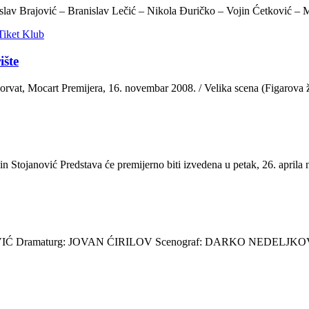
slav Brajović – Branislav Lečić – Nikola Đuričko – Vojin Ćetković –
šte
cart Premijera, 16. novembar 2008. / Velika scena (Figarova ženi
Stojanović Predstava će premijerno biti izvedena u petak, 26. aprila 
ROVIĆ Dramaturg: JOVAN ĆIRILOV Scenograf: DARKO NEDELJKO