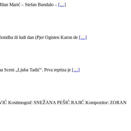
 Milan Marić – Stefan Bundalo –
[…]
dba ili ludi dan (Pjer Ogisten Karon de
[…]
na Sceni „Ljuba Tadić“. Prva repriza je
[…]
VIĆ Kostimograf: SNEŽANA PEŠIĆ RAJIĆ Kompozitor: ZORAN